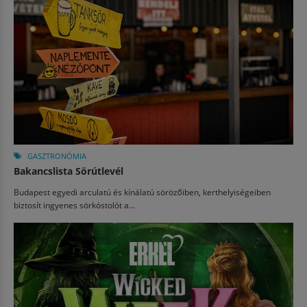
GASZTRONÓMIA
Bakancslista Sörútlevél
Budapest egyedi arculatú és kínálatú sörözőiben, kerthelyiségeiben
biztosít ingyenes sörkóstolót a...