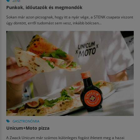
ZENE
Punkok, időutazók és megmondók
Sokan már azon picsognak, hogy itt a nyár vége, a STENK csapata viszont
úgy döntött, erről tudomást sem vesz, inkább bölcsen...
GASZTRONÓMIA
Unicum+Moto pizza
A Zwack Unicum már számos különleges fogást ihletett meg a hazai