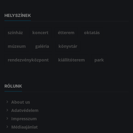
HELYSZÍNEK
színház
koncert
étterem
oktatás
múzeum
galéria
könyvtár
rendezvényközpont
kiállítóterem
park
RÓLUNK
About us
Adatvédelem
Impresszum
Médiaajánlat