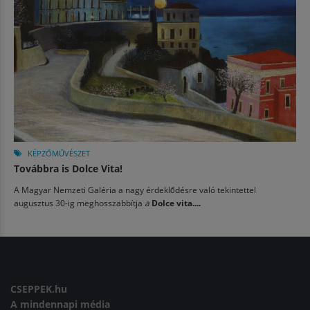
KÉPZŐMŰVÉSZET
Továbbra is Dolce Vita!
A Magyar Nemzeti Galéria a nagy érdeklődésre való tekintettel
augusztus 30-ig meghosszabbítja
a
Dolce vita....
CSEPPEK.hu
A mindennapi média