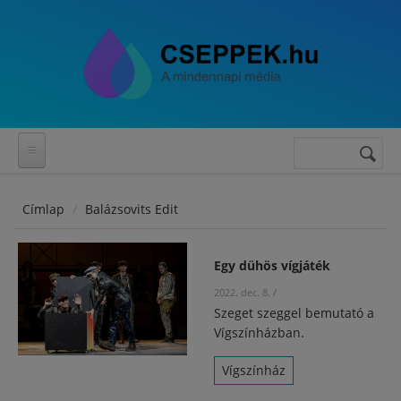
Ugrás a tartalomra
Keresés
Keresés
űrlap
Címlap
Balázsovits Edit
Egy dühös vígjáték
2022. dec. 8.
/
Szeget szeggel bemutató a
Vígszínházban.
Vígszínház