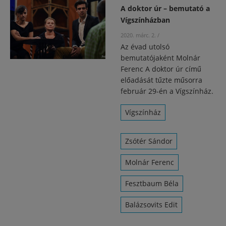
A doktor úr – bemutató a
Vígszínházban
2020. márc. 2.
/
Az évad utolsó
bemutatójaként Molnár
Ferenc A doktor úr című
előadását tűzte műsorra
február 29-én a Vígszínház.
Vígszínház
Zsótér Sándor
Molnár Ferenc
Fesztbaum Béla
Balázsovits Edit