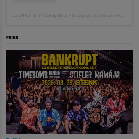
CSEPPEK.hu
(@
cseppekhu
) • Instagram photos and videos
FRISS