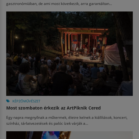
gasztronómiában, de ami most következik, arra garantáltan...
KÉPZŐMŰVÉSZET
Most szombaton érkezik az ArtPiknik Cered
Egy napra megnyílnak a műtermek, életre kelnek a kiállítások, koncert,
színház, tárlatvezetések és palóc ízek várják a...