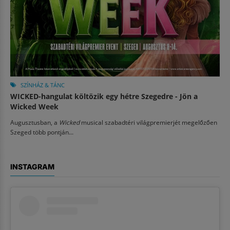
SZÍNHÁZ & TÁNC
WICKED-hangulat költözik egy hétre Szegedre - Jön a
Wicked Week
Augusztusban, a
Wicked
musical szabadtéri világpremierjét megelőzően
Szeged több pontján...
INSTAGRAM