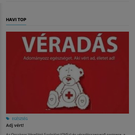
HAVI TOP
EGÉSZSÉG
Adj vért!
Az Országos Vérellátó Szolgálat (OVSz) és véradásszervező partnere, a