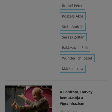
Rudolf Péter
Kőszegi Ákos
Stohl András
Seress Zoltán
Balázsovits Edit
Wunderlich József
Márkus Luca
A Barátom, Harvey
bemutatója a
Vígszínházban
2022. ápr. 4.
/