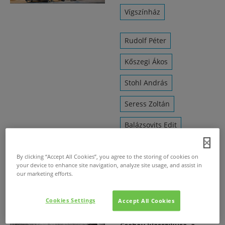
Vígszínház
Rudolf Péter
Kőszegi Ákos
Stohl András
Seress Zoltán
Balázsovits Edit
Wunderlich József
By clicking “Accept All Cookies”, you agree to the storing of cookies on
your device to enhance site navigation, analyze site usage, and assist in
Márkus Luca
our marketing efforts.
Cookies Settings
Accept All Cookies
Közel negyven év után