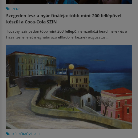
ZENE
Szegeden lesz a nyár fináléja: több mint 200 fellépővel
készül a Coca-Cola SZIN
Tucatnyi színpadon több mint 200 fellépő, nemzetközi headlinerek és a
hazai zenei élet meghatározó előadói érkeznek augusztus...
KÉPZŐMŰVÉSZET