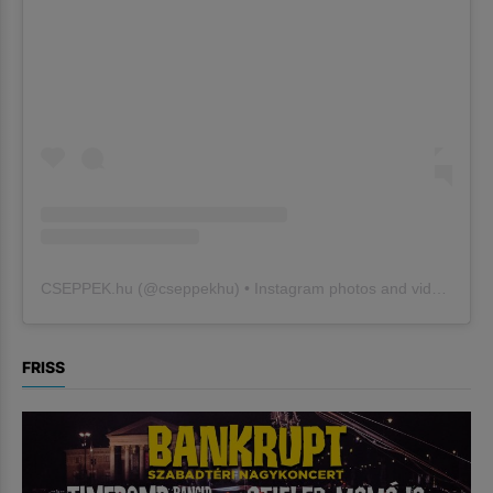
CSEPPEK.hu
(@
cseppekhu
) • Instagram photos and videos
FRISS