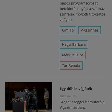
napos programsorozat
betekintést nyújt a színház
színfalak mögötti titokzatos
világba.
Címlap
Vígszínház
Hegyi Barbara
Márkus Luca
Tar Renáta
Egy dühös vígjáték
2022. dec. 8.
/
Szeget szeggel bemutató a
Vígszínházban.