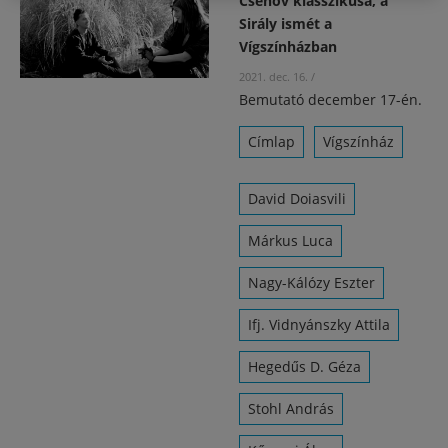
Csehov klasszikusa, a
Sirály ismét a
Vígszínházban
2021. dec. 16.
/
Bemutató december 17-én.
Címlap
Vígszínház
David Doiasvili
Márkus Luca
Nagy-Kálózy Eszter
Ifj. Vidnyánszky Attila
Hegedűs D. Géza
Stohl András