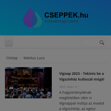
Ugrás a tartalomra
Keresés
Keresés
űrlap
Címlap
Márkus Luca
Vígnap 2023 - Tekints be a
Vígszínház kulisszái mögé!
2023. szept. 4.
/
A hagyományoknak
megfelelően idén is
Vígnappal indítja az évadot
a Vígszínház, az egész