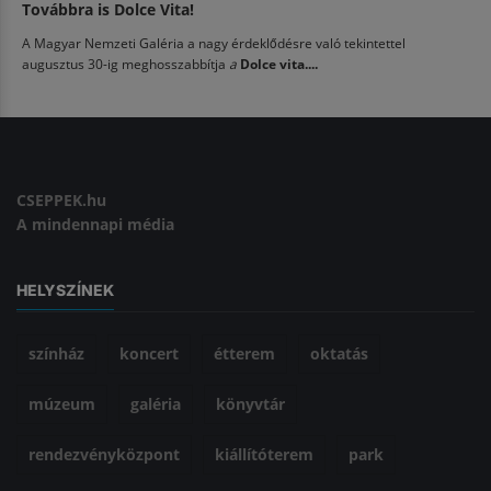
Továbbra is Dolce Vita!
A Magyar Nemzeti Galéria a nagy érdeklődésre való tekintettel
augusztus 30-ig meghosszabbítja
a
Dolce vita....
CSEPPEK.hu
A mindennapi média
HELYSZÍNEK
színház
koncert
étterem
oktatás
múzeum
galéria
könyvtár
rendezvényközpont
kiállítóterem
park