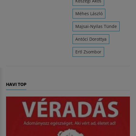
Kőszegi Ákos
Méhes László
Majsai-Nyilas Tünde
Antóci Dorottya
Ertl Zsombor
HAVI TOP