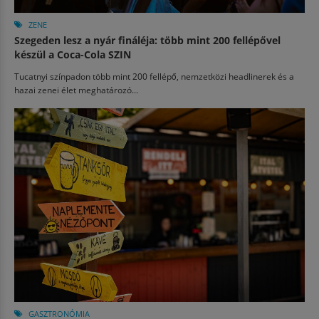
ZENE
Szegeden lesz a nyár fináléja: több mint 200 fellépővel
készül a Coca-Cola SZIN
Tucatnyi színpadon több mint 200 fellépő, nemzetközi headlinerek és a
hazai zenei élet meghatározó...
GASZTRONÓMIA