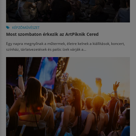
KÉPZŐMŰVÉSZET
Most szombaton érkezik az ArtPiknik Cered
Egy napra megnyílnak a műtermek, életre kelnek a kiállítások, koncert,
színház, tárlatvezetések és palóc ízek várják a...