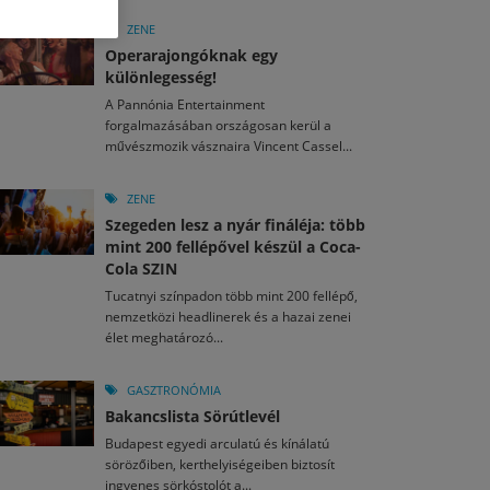
M
2026. MÁJ. 13.
a egy mese: 30 napos mesekihívást indít a Libri
ZENE
2026. JÚL. 30.
2026. JÚL. 15.
Operarajongóknak egy
agyar nézők 10 kedvenc filmje 2026 első félévében
d el a gyereket!
különlegesség!
A Pannónia Entertainment
M
2026. MÁJ. 11.
2026. JÚL. 29.
2026. JÚL. 3.
forgalmazásában országosan kerül a
ai László kapta az Artisjus Irodalmi Nagydíjat
művészmozik vásznaira Vincent Cassel...
13-án hozzánk is megérkezik a Rocktábor
rkezett a jubileumi Művészetek Völgye – még öt
a kulturális ünnep
ZENE
Szegeden lesz a nyár fináléja: több
mint 200 fellépővel készül a Coca-
Cola SZIN
Tucatnyi színpadon több mint 200 fellépő,
nemzetközi headlinerek és a hazai zenei
élet meghatározó...
GASZTRONÓMIA
Bakancslista Sörútlevél
Budapest egyedi arculatú és kínálatú
sörözőiben, kerthelyiségeiben biztosít
ingyenes sörkóstolót a...