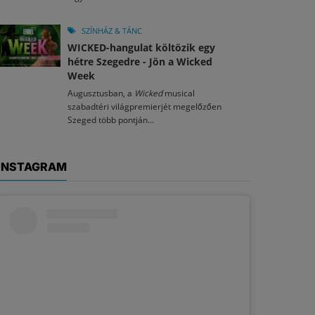
SZÍNHÁZ & TÁNC
WICKED-hangulat költözik egy
hétre Szegedre - Jön a Wicked
Week
Augusztusban, a
Wicked
musical
szabadtéri világpremierjét megelőzően
Szeged több pontján...
INSTAGRAM