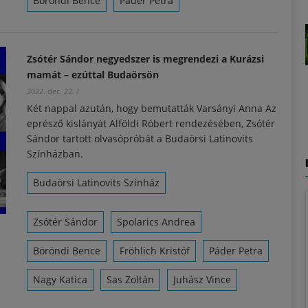
Böröndi Bence
Páder Petra
Zsótér Sándor negyedszer is megrendezi a Kurázsi
mamát – ezúttal Budaörsön
2022. dec. 22.
/
Két nappal azután, hogy bemutatták Varsányi Anna Az
eprésző kislányát Alföldi Róbert rendezésében, Zsótér
Sándor tartott olvasópróbát a Budaörsi Latinovits
Színházban.
Budaörsi Latinovits Színház
Zsótér Sándor
Spolarics Andrea
Böröndi Bence
Fröhlich Kristóf
Páder Petra
Nagy Katica
Sas Zoltán
Juhász Vince