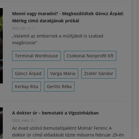
Menni vagy maradni? - Megkezdődtek Göncz Árpád:
Mérleg című darabjának próbái
2022. júl. 11.
/
„Valamit az embernek a múltjából is szabad
megőriznie”
Terminál Workhouse
Csokonai Nonprofit Kft
Göncz Árpád
Varga Mária
Zsótér Sándor
Kerkay Rita
Gerlits Réka
A doktor úr – bemutató a Vígszínházban
2020. márc. 2.
/
Az évad utolsó bemutatójaként Molnár Ferenc A
doktor úr című előadását tűzte műsorra február 29-én