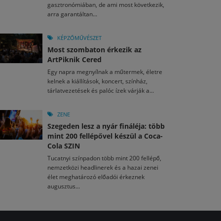
gasztronómiában, de ami most következik,
arra garantáltan...
KÉPZŐMŰVÉSZET
Most szombaton érkezik az
ArtPiknik Cered
Egy napra megnyílnak a műtermek, életre
kelnek a kiállítások, koncert, színház,
tárlatvezetések és palóc ízek várják a...
ZENE
Szegeden lesz a nyár fináléja: több
mint 200 fellépővel készül a Coca-
Cola SZIN
Tucatnyi színpadon több mint 200 fellépő,
nemzetközi headlinerek és a hazai zenei
élet meghatározó előadói érkeznek
augusztus...