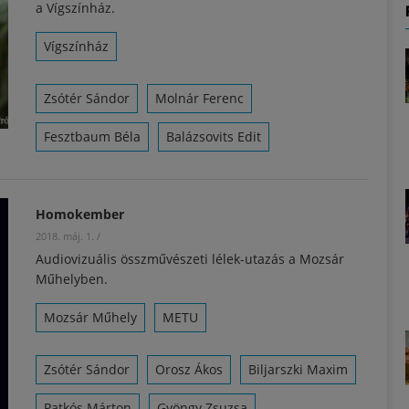
a Vígszínház.
Vígszínház
Zsótér Sándor
Molnár Ferenc
Fesztbaum Béla
Balázsovits Edit
Homokember
2018. máj. 1.
/
Audiovizuális összművészeti lélek-utazás a Mozsár
Műhelyben.
Mozsár Műhely
METU
Zsótér Sándor
Orosz Ákos
Biljarszki Maxim
Patkós Márton
Gyöngy Zsuzsa