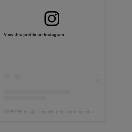
View this profile on Instagram
CSEPPEK.hu
(@
cseppekhu
) • Instagram photos and videos