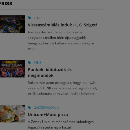
FRISS
ZENE
Visszaszámlálás indul: -1, 0, Sziget!
A világsztárokat felvonultató zenei
színpadok mellett idén újra nagyobb
hangsúly kerül a kulturális sokszínűségre
és a...
ZENE
Punkok, időutazók és
megmondók
Sokan már azon picsognak, hogy itt a nyár
vége, a STENK csapata viszont úgy döntött,
erről tudomást sem vesz, inkább bölcsen...
GASZTRONÓMIA
Unicum+Moto pizza
A Zwack Unicum már számos különleges
fogást ihletett meg a hazai