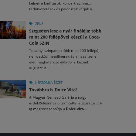
kelnek a kiállítások, koncert, színház,
tárlatvezetések és palóc ízek várják a...
ZENE
Szegeden lesz a nyár fináléja: több
mint 200 fellépővel készül a Coca-
Cola SZIN
Tucatnyi színpadon több mint 200 fellépő,
nemzetközi headlinerek és a hazai zenei
élet meghatározó előadói érkeznek
augusztus...
KÉPZŐMŰVÉSZET
Továbbra is Dolce Vita!
A Magyar Nemzeti Galéria a nagy
érdeklődésre való tekintettel augusztus 30-
ig meghosszabbítja
a
Dolce vita....