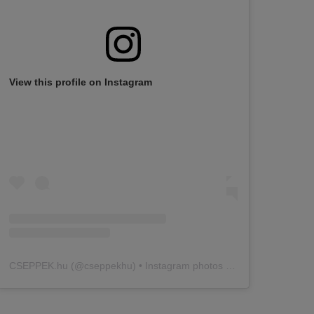
View this profile on Instagram
CSEPPEK.hu
(@
cseppekhu
) • Instagram photos and videos