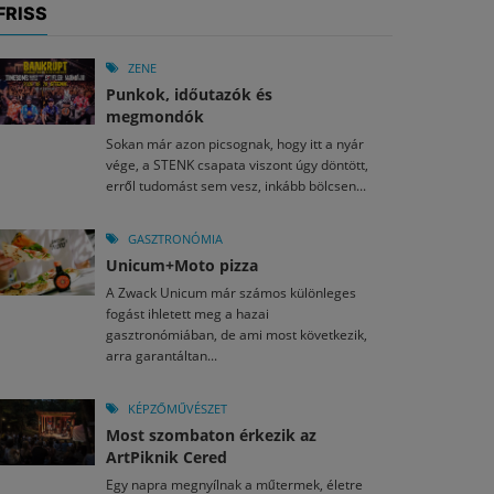
FRISS
ZENE
Punkok, időutazók és
megmondók
Sokan már azon picsognak, hogy itt a nyár
vége, a STENK csapata viszont úgy döntött,
erről tudomást sem vesz, inkább bölcsen...
GASZTRONÓMIA
Unicum+Moto pizza
A Zwack Unicum már számos különleges
fogást ihletett meg a hazai
gasztronómiában, de ami most következik,
arra garantáltan...
KÉPZŐMŰVÉSZET
Most szombaton érkezik az
ArtPiknik Cered
Egy napra megnyílnak a műtermek, életre