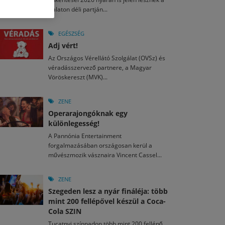
M
2026. MÁJ. 13.
Balaton déli partján...
a egy mese: 30 napos mesekihívást indít a Libri
2026. JÚL. 29.
2026. JÚL. 15.
rkezett a jubileumi Művészetek Völgye – még öt
agyar nézők 10 kedvenc filmje 2026 első félévében
EGÉSZSÉG
a kulturális ünnep
Adj vért!
M
2026. MÁJ. 11.
2026. JÚL. 3.
Az Országos Vérellátó Szolgálat (OVSz) és
ai László kapta az Artisjus Irodalmi Nagydíjat
2026. JÚL. 28.
véradásszervező partnere, a Magyar
13-án hozzánk is megérkezik a Rocktábor
Vöröskereszt (MVK)...
i Fesztivál 2026
ZENE
Operarajongóknak egy
különlegesség!
A Pannónia Entertainment
forgalmazásában országosan kerül a
művészmozik vásznaira Vincent Cassel...
ZENE
Szegeden lesz a nyár fináléja: több
mint 200 fellépővel készül a Coca-
Cola SZIN
Tucatnyi színpadon több mint 200 fellépő,