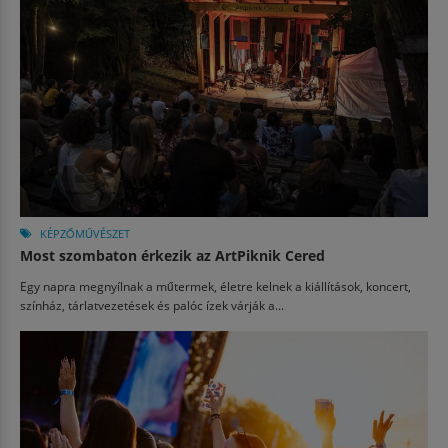
KÉPZŐMŰVÉSZET
Most szombaton érkezik az ArtPiknik Cered
Egy napra megnyílnak a műtermek, életre kelnek a kiállítások, koncert,
színház, tárlatvezetések és palóc ízek várják a...