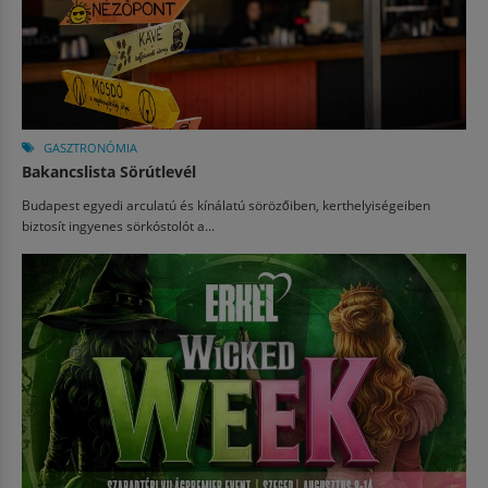
GASZTRONÓMIA
Bakancslista Sörútlevél
Budapest egyedi arculatú és kínálatú sörözőiben, kerthelyiségeiben
biztosít ingyenes sörkóstolót a...