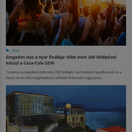
ZENE
Szegeden lesz a nyár fináléja: több mint 200 fellépővel
készül a Coca-Cola SZIN
Tucatnyi színpadon több mint 200 fellépő, nemzetközi headlinerek és a
hazai zenei élet meghatározó előadói érkeznek augusztus...