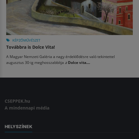
KÉPZŐMŰVÉSZET
Továbbra is Dolce Vita!
A Magyar Nemzeti Galéria a nagy érdeklődésre való tekintettel
augusztus 30-ig meghosszabbítja
a
Dolce vita....
CSEPPEK.hu
A mindennapi média
HELYSZÍNEK