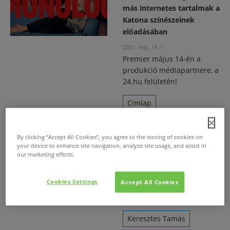
más internetes tartalmak a
Katona színészeinek
előadásában
2021. máj. 14.
/
Premier május 14-én a
produkció médiapartnere, a
24.hu felületén!
Címlap
Katona József Színház
By clicking “Accept All Cookies”, you agree to the storing of cookies on
Compact TV
your device to enhance site navigation, analyze site usage, and assist in
our marketing efforts.
Borbély Alexandra
Cookies Settings
Accept All Cookies
Dankó István
Keresztes Tamás