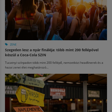
ZENE
Szegeden lesz a nyár fináléja: több mint 200 fellépővel
készül a Coca-Cola SZIN
Tucatnyi színpadon több mint 200 fellépő, nemzetközi headlinerek és a
hazai zenei élet meghatározó...