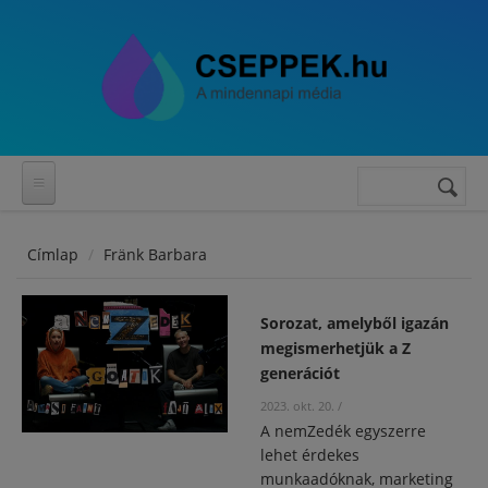
Ugrás a tartalomra
Keresés
Keresés
űrlap
Címlap
Fränk Barbara
Sorozat, amelyből igazán
megismerhetjük a Z
generációt
2023. okt. 20.
/
A nemZedék egyszerre
lehet érdekes
munkaadóknak, marketing