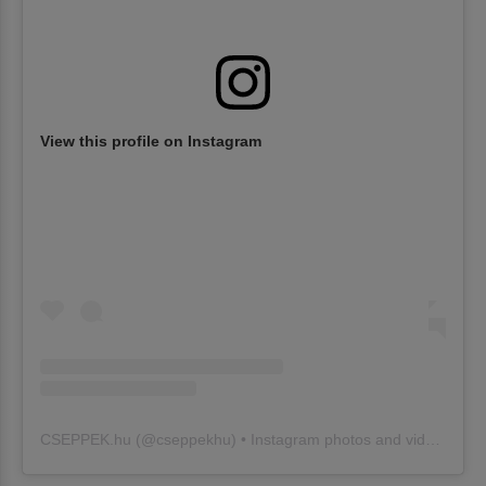
View this profile on Instagram
CSEPPEK.hu
(@
cseppekhu
) • Instagram photos and videos