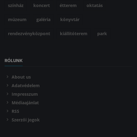
színház
koncert
étterem
oktatás
múzeum
galéria
könyvtár
rendezvényközpont
kiállítóterem
park
RÓLUNK
About us
Adatvédelem
Impresszum
Médiaajánlat
RSS
Szerzői jogok