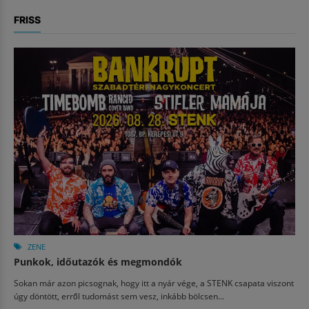
FRISS
ZENE
Punkok, időutazók és megmondók
Sokan már azon picsognak, hogy itt a nyár vége, a STENK csapata viszont
úgy döntött, erről tudomást sem vesz, inkább bölcsen...