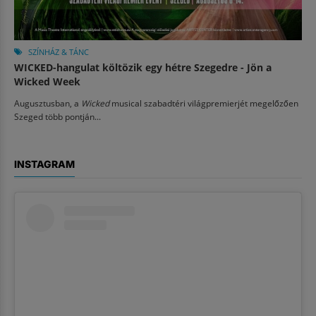
SZÍNHÁZ & TÁNC
WICKED-hangulat költözik egy hétre Szegedre - Jön a
Wicked Week
Augusztusban, a
Wicked
musical szabadtéri világpremierjét megelőzően
Szeged több pontján...
INSTAGRAM