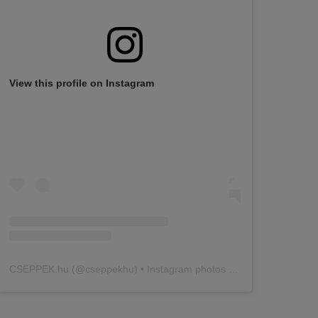
View this profile on Instagram
CSEPPEK.hu
(@
cseppekhu
) • Instagram photos and videos