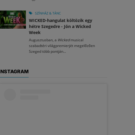
SZÍNHÁZ & TÁNC
WICKED-hangulat költözik egy
hétre Szegedre - Jön a Wicked
Week
Augusztusban, a
Wicked
musical
szabadtéri világpremierjét megelőzően
Szeged több pontján...
INSTAGRAM