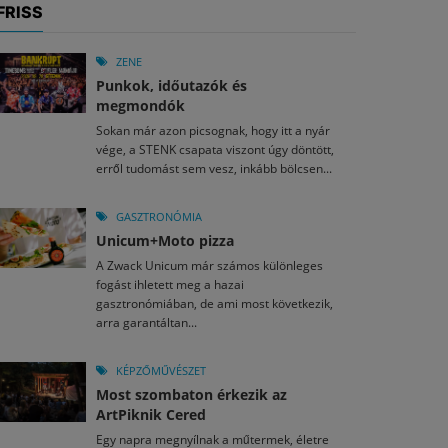
FRISS
ZENE
Punkok, időutazók és
megmondók
Sokan már azon picsognak, hogy itt a nyár
vége, a STENK csapata viszont úgy döntött,
erről tudomást sem vesz, inkább bölcsen...
GASZTRONÓMIA
Unicum+Moto pizza
A Zwack Unicum már számos különleges
fogást ihletett meg a hazai
gasztronómiában, de ami most következik,
arra garantáltan...
KÉPZŐMŰVÉSZET
Most szombaton érkezik az
ArtPiknik Cered
Egy napra megnyílnak a műtermek, életre