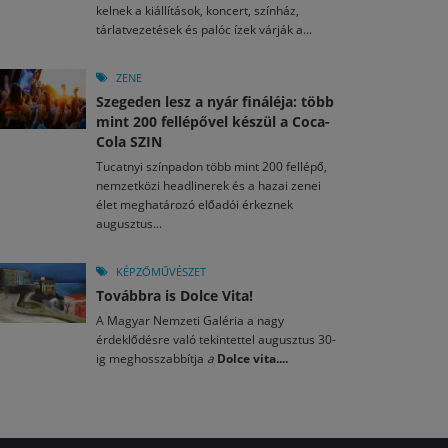
kelnek a kiállítások, koncert, színház,
tárlatvezetések és palóc ízek várják a...
ZENE
Szegeden lesz a nyár fináléja: több
mint 200 fellépővel készül a Coca-
Cola SZIN
Tucatnyi színpadon több mint 200 fellépő,
nemzetközi headlinerek és a hazai zenei
élet meghatározó előadói érkeznek
augusztus...
KÉPZŐMŰVÉSZET
Továbbra is Dolce Vita!
A Magyar Nemzeti Galéria a nagy
érdeklődésre való tekintettel augusztus 30-
ig meghosszabbítja
a
Dolce vita....