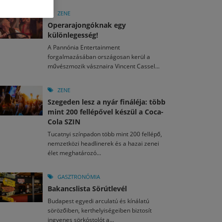
M
2026. MÁJ. 13.
a egy mese: 30 napos mesekihívást indít a Libri
ZENE
2026. JÚL. 29.
2026. JÚL. 15.
Operarajongóknak egy
rkezett a jubileumi Művészetek Völgye – még öt
agyar nézők 10 kedvenc filmje 2026 első félévében
különlegesség!
a kulturális ünnep
A Pannónia Entertainment
M
2026. MÁJ. 11.
2026. JÚL. 3.
forgalmazásában országosan kerül a
ai László kapta az Artisjus Irodalmi Nagydíjat
2026. JÚL. 28.
művészmozik vásznaira Vincent Cassel...
13-án hozzánk is megérkezik a Rocktábor
i Fesztivál 2026
ZENE
Szegeden lesz a nyár fináléja: több
mint 200 fellépővel készül a Coca-
Cola SZIN
Tucatnyi színpadon több mint 200 fellépő,
nemzetközi headlinerek és a hazai zenei
élet meghatározó...
GASZTRONÓMIA
Bakancslista Sörútlevél
Budapest egyedi arculatú és kínálatú
sörözőiben, kerthelyiségeiben biztosít
ingyenes sörkóstolót a...