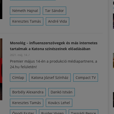
Németh Hajnal
Tar Sándor
Keresztes Tamás
André Vida
Monológ – influenszerszövegek és más internetes
tartalmak a Katona színészeinek előadásában
2021. máj. 14.
/
Premier május 14-én a produkció médiapartnere, a
24.hu felületén!
Címlap
Katona József Színház
Compact TV
Borbély Alexandra
Dankó István
Keresztes Tamás
Kovács Lehel
Ónodi Eszter
Rujder Vivien
Tasnádi Bence