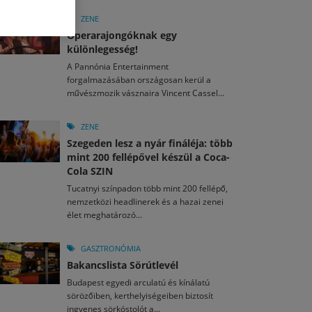
M
2026. MÁJ. 13.
a egy mese: 30 napos mesekihívást indít a Libri
ZENE
2026. JÚL. 29.
2026. JÚL. 15.
Operarajongóknak egy
rkezett a jubileumi Művészetek Völgye – még öt
agyar nézők 10 kedvenc filmje 2026 első félévében
különlegesség!
a kulturális ünnep
A Pannónia Entertainment
M
2026. MÁJ. 11.
2026. JÚL. 3.
forgalmazásában országosan kerül a
ai László kapta az Artisjus Irodalmi Nagydíjat
2026. JÚL. 28.
művészmozik vásznaira Vincent Cassel...
13-án hozzánk is megérkezik a Rocktábor
i Fesztivál 2026
ZENE
Szegeden lesz a nyár fináléja: több
mint 200 fellépővel készül a Coca-
Cola SZIN
Tucatnyi színpadon több mint 200 fellépő,
nemzetközi headlinerek és a hazai zenei
élet meghatározó...
GASZTRONÓMIA
Bakancslista Sörútlevél
Budapest egyedi arculatú és kínálatú
sörözőiben, kerthelyiségeiben biztosít
ingyenes sörkóstolót a...