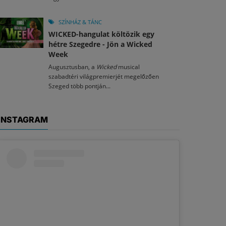
SZÍNHÁZ & TÁNC
WICKED-hangulat költözik egy
hétre Szegedre - Jön a Wicked
Week
Augusztusban, a
Wicked
musical
szabadtéri világpremierjét megelőzően
Szeged több pontján...
INSTAGRAM