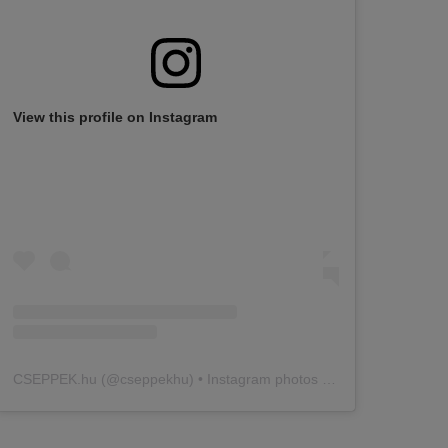
View this profile on Instagram
CSEPPEK.hu
(@
cseppekhu
) • Instagram photos and videos