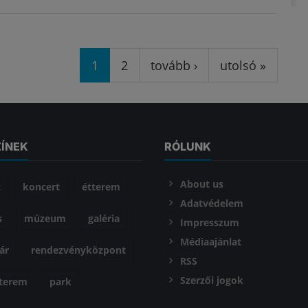
1
2
tovább ›
utolsó »
ZÍNEK
RÓLUNK
About us
z
koncert
étterem
Adatvédelem
s
múzeum
galéria
Impresszum
Médiaajánlat
ár
rendezvényközpont
RSS
Szerzői jogok
óterem
park