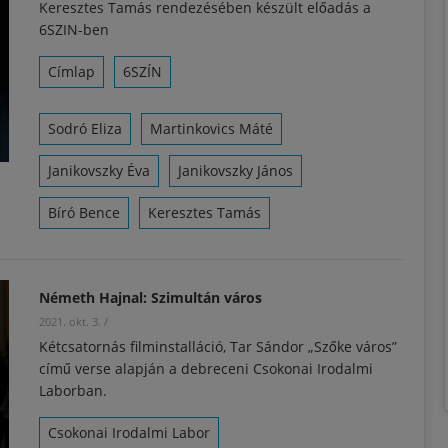
Keresztes Tamás rendezésében készült előadás a
6SZIN-ben
Címlap
6SZÍN
Sodró Eliza
Martinkovics Máté
Janikovszky Éva
Janikovszky János
Bíró Bence
Keresztes Tamás
Németh Hajnal: Szimultán város
2021. okt. 3.
/
Kétcsatornás filminstalláció, Tar Sándor „Szőke város”
című verse alapján a debreceni Csokonai Irodalmi
Laborban.
Csokonai Irodalmi Labor