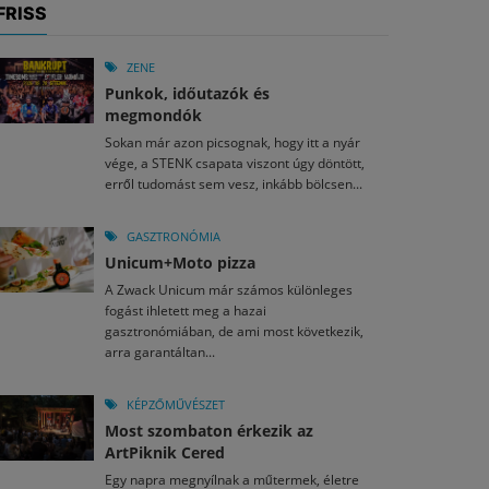
FRISS
ZENE
Punkok, időutazók és
megmondók
Sokan már azon picsognak, hogy itt a nyár
vége, a STENK csapata viszont úgy döntött,
erről tudomást sem vesz, inkább bölcsen...
GASZTRONÓMIA
Unicum+Moto pizza
A Zwack Unicum már számos különleges
fogást ihletett meg a hazai
gasztronómiában, de ami most következik,
arra garantáltan...
KÉPZŐMŰVÉSZET
Most szombaton érkezik az
ArtPiknik Cered
Egy napra megnyílnak a műtermek, életre