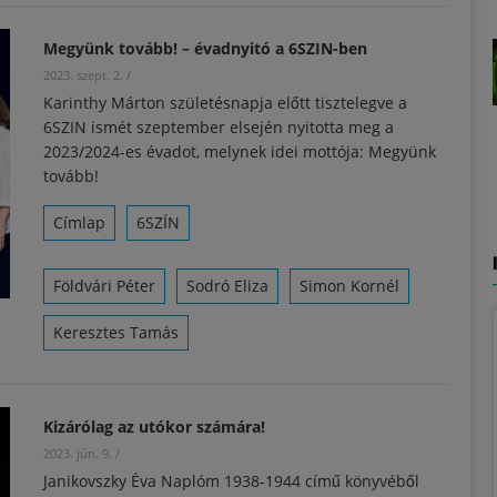
Megyünk tovább! – évadnyitó a 6SZIN-ben
2023. szept. 2.
/
Karinthy Márton születésnapja előtt tisztelegve a
6SZIN ismét szeptember elsején nyitotta meg a
2023/2024-es évadot, melynek idei mottója: Megyünk
tovább!
Címlap
6SZÍN
Földvári Péter
Sodró Eliza
Simon Kornél
Keresztes Tamás
Kizárólag az utókor számára!
2023. jún. 9.
/
Janikovszky Éva Naplóm 1938-1944 című könyvéből