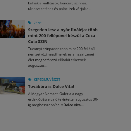
kelnek a kiállítások, koncert, színház,
tárlatvezetések és palóc ízek várják a...
ZENE
Szegeden lesz a nyár fináléja: több
mint 200 fellépővel készül a Coca-
Cola SZIN
Tucatnyi színpadon több mint 200 fellépő,
nemzetközi headlinerek és a hazai zenei
élet meghatározó előadói érkeznek
augusztus...
KÉPZŐMŰVÉSZET
Továbbra is Dolce Vita!
A Magyar Nemzeti Galéria a nagy
érdeklődésre való tekintettel augusztus 30-
ig meghosszabbítja
a
Dolce vita....