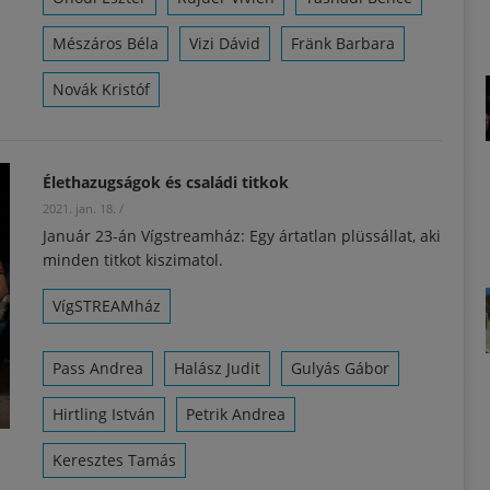
Mészáros Béla
Vizi Dávid
Fränk Barbara
Novák Kristóf
Élethazugságok és családi titkok
2021. jan. 18.
/
Január 23-án Vígstreamház: Egy ártatlan plüssállat, aki
minden titkot kiszimatol.
VígSTREAMház
Pass Andrea
Halász Judit
Gulyás Gábor
Hirtling István
Petrik Andrea
Keresztes Tamás