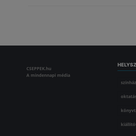
Oldalak
HELYS
CSEPPEK.hu
A mindennapi média
színhá
oktatá
könyvt
kiállít