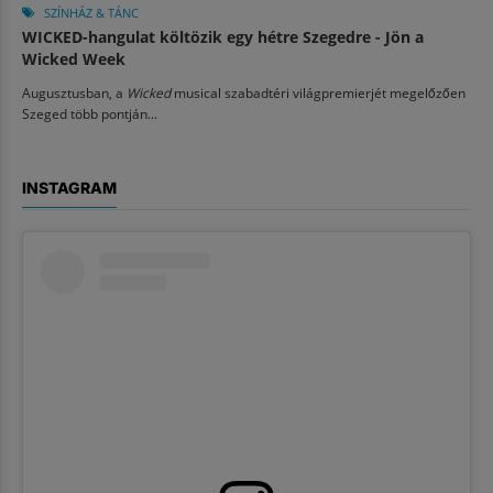
SZÍNHÁZ & TÁNC
WICKED-hangulat költözik egy hétre Szegedre - Jön a
Wicked Week
Augusztusban, a
Wicked
musical szabadtéri világpremierjét megelőzően
Szeged több pontján...
INSTAGRAM