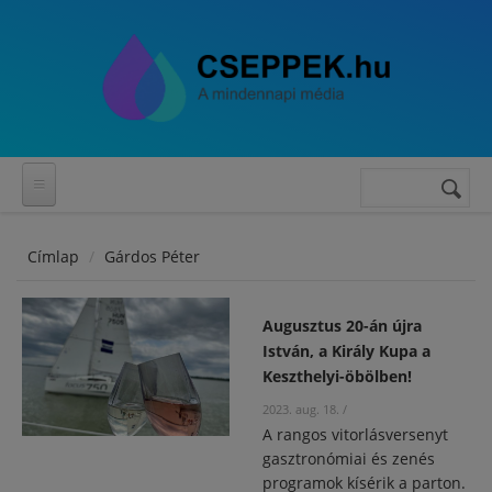
Ugrás a tartalomra
Keresés
Keresés
űrlap
Címlap
Gárdos Péter
Augusztus 20-án újra
István, a Király Kupa a
Keszthelyi-öbölben!
2023. aug. 18.
/
A rangos vitorlásversenyt
gasztronómiai és zenés
programok kísérik a parton.