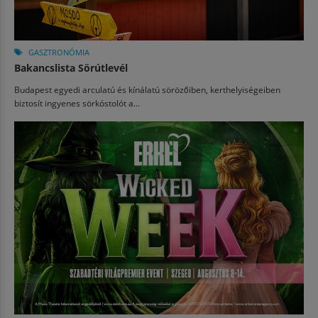
GASZTRONÓMIA
Bakancslista Sörútlevél
Budapest egyedi arculatú és kínálatú sörözőiben, kerthelyiségeiben
biztosít ingyenes sörkóstolót a...