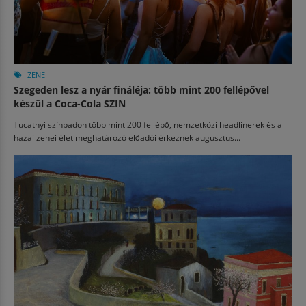
ZENE
Szegeden lesz a nyár fináléja: több mint 200 fellépővel
készül a Coca-Cola SZIN
Tucatnyi színpadon több mint 200 fellépő, nemzetközi headlinerek és a
hazai zenei élet meghatározó előadói érkeznek augusztus...