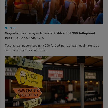
ZENE
Szegeden lesz a nyár fináléja: több mint 200 fellépővel
készül a Coca-Cola SZIN
Tucatnyi színpadon több mint 200 fellépő, nemzetközi headlinerek és a
hazai zenei élet meghatározó...