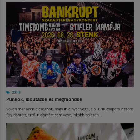
ZENE
Punkok, időutazók és megmondók
Sokan már azon picsognak, hogy itt a nyár vége, a STENK csapata viszont
úgy döntött, erről tudomást sem vesz, inkább bölcsen...