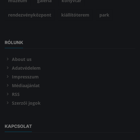
múzeum
galéria
könyvtár
rendezvényközpont
kiállítóterem
park
RÓLUNK
About us
Adatvédelem
Impresszum
Médiaajánlat
RSS
Szerzői jogok
KAPCSOLAT