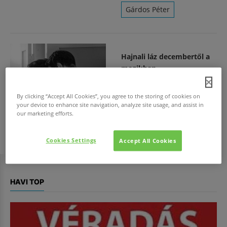
Gárdos Péter
Hajnali láz decembertől a
mozikban
2015. szept. 30.
/
A vadonatúj előzetes már
By clicking “Accept All Cookies”, you agree to the storing of cookies on
your device to enhance site navigation, analyze site usage, and assist in
most látható!
our marketing efforts.
Gárdos Péter
Cookies Settings
Accept All Cookies
HAVI TOP