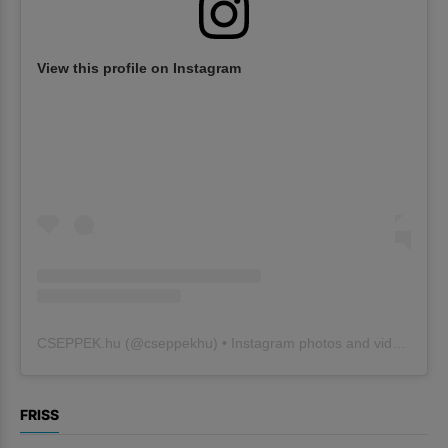
View this profile on Instagram
CSEPPEK.hu
(@
cseppekhu
) • Instagram photos and videos
FRISS