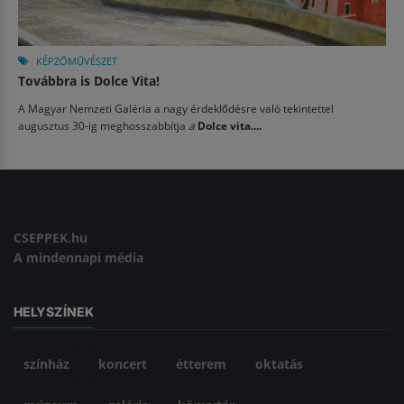
KÉPZŐMŰVÉSZET
Továbbra is Dolce Vita!
A Magyar Nemzeti Galéria a nagy érdeklődésre való tekintettel
augusztus 30-ig meghosszabbítja
a
Dolce vita....
CSEPPEK.hu
A mindennapi média
HELYSZÍNEK
színház
koncert
étterem
oktatás