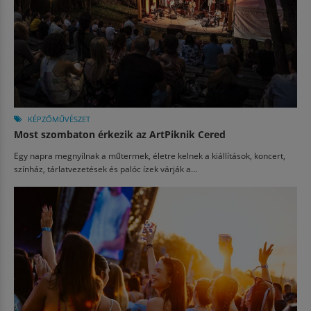
KÉPZŐMŰVÉSZET
Most szombaton érkezik az ArtPiknik Cered
Egy napra megnyílnak a műtermek, életre kelnek a kiállítások, koncert,
színház, tárlatvezetések és palóc ízek várják a...