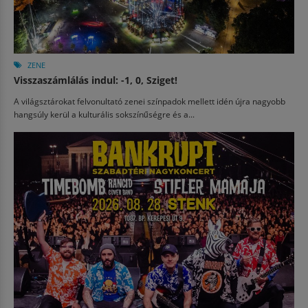
ZENE
Visszaszámlálás indul: -1, 0, Sziget!
A világsztárokat felvonultató zenei színpadok mellett idén újra nagyobb
hangsúly kerül a kulturális sokszínűségre és a...