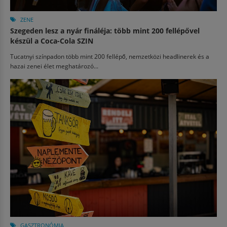
ZENE
Szegeden lesz a nyár fináléja: több mint 200 fellépővel
készül a Coca-Cola SZIN
Tucatnyi színpadon több mint 200 fellépő, nemzetközi headlinerek és a
hazai zenei élet meghatározó...
GASZTRONÓMIA