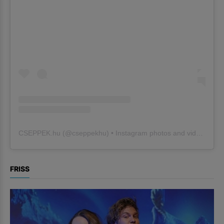
CSEPPEK.hu
(@
cseppekhu
) • Instagram photos and videos
FRISS