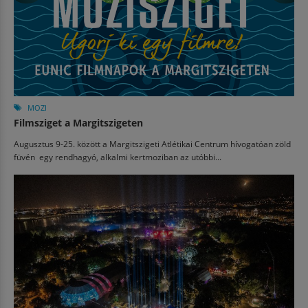
MOZI
Filmsziget a Margitszigeten
Augusztus 9-25. között a Margitszigeti Atlétikai Centrum hívogatóan zöld
füvén egy rendhagyó, alkalmi kertmoziban az utóbbi...