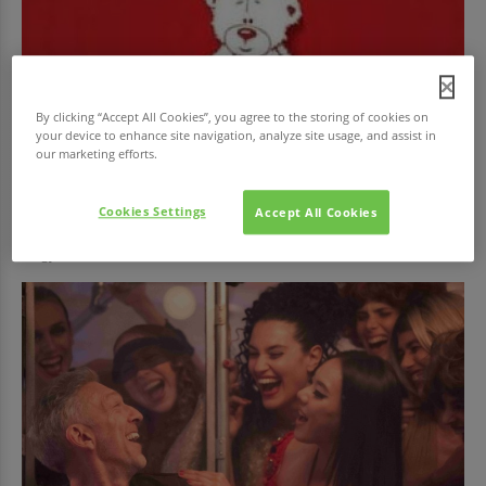
By clicking “Accept All Cookies”, you agree to the storing of cookies on
your device to enhance site navigation, analyze site usage, and assist in
our marketing efforts.
EGÉSZSÉG
Adj vért!
Cookies Settings
Accept All Cookies
Az Országos Vérellátó Szolgálat (OVSz) és véradásszervező partnere, a
Magyar Vöröskereszt (MVK)...