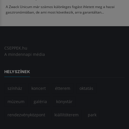
A Zwack Unicum már számos különleges fogást ihletett meg a hazai
gasztronómiában, de ami most következik, arra garantáltan...
CSEPPEK.hu
A mindennapi média
HELYSZÍNEK
színház
koncert
étterem
oktatás
múzeum
galéria
könyvtár
rendezvényközpont
kiállítóterem
park