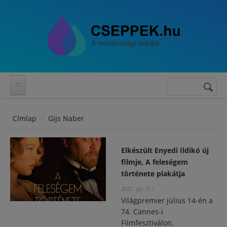
Ugrás a tartalomra
Keresés
Keresés
űrlap
Címlap
Gijs Naber
Elkészült Enyedi Ildikó új
filmje, A feleségem
története plakátja
2021. júl. 7.
/
Világpremier július 14-én a
74. Cannes-i
Filmfesztiválon.