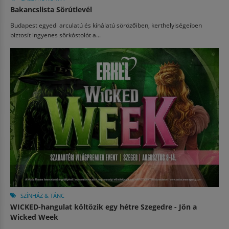
Bakancslista Sörútlevél
Budapest egyedi arculatú és kínálatú sörözőiben, kerthelyiségeiben
biztosít ingyenes sörkóstolót a...
SZÍNHÁZ & TÁNC
WICKED-hangulat költözik egy hétre Szegedre - Jön a
Wicked Week