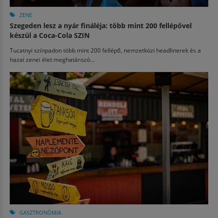
ZENE
Szegeden lesz a nyár fináléja: több mint 200 fellépővel
készül a Coca-Cola SZIN
Tucatnyi színpadon több mint 200 fellépő, nemzetközi headlinerek és a
hazai zenei élet meghatározó...
GASZTRONÓMIA