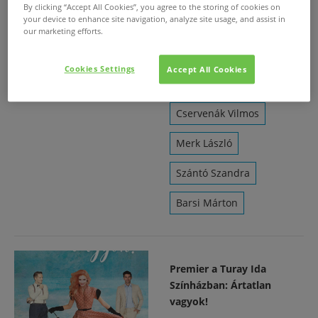
By clicking “Accept All Cookies”, you agree to the storing of cookies on
your device to enhance site navigation, analyze site usage, and assist in
Mikó István
our marketing efforts.
Lovas Emília
Cookies Settings
Accept All Cookies
Szabó Anikó
Cservenák Vilmos
Merk László
Szántó Szandra
Barsi Márton
Premier a Turay Ida
Színházban: Ártatlan
vagyok!