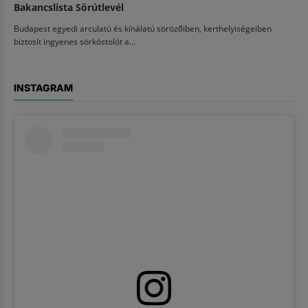
Bakancslista Sörútlevél
Budapest egyedi arculatú és kínálatú sörözőiben, kerthelyiségeiben
biztosít ingyenes sörkóstolót a...
INSTAGRAM