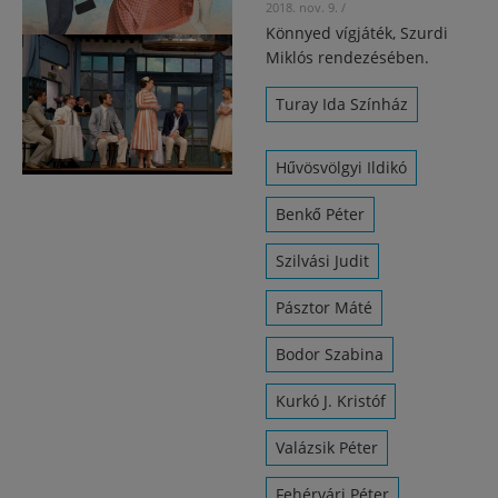
2018. nov. 9.
/
Könnyed vígjáték, Szurdi
Miklós rendezésében.
Turay Ida Színház
Hűvösvölgyi Ildikó
Benkő Péter
Szilvási Judit
Pásztor Máté
Bodor Szabina
Kurkó J. Kristóf
Valázsik Péter
Fehérvári Péter