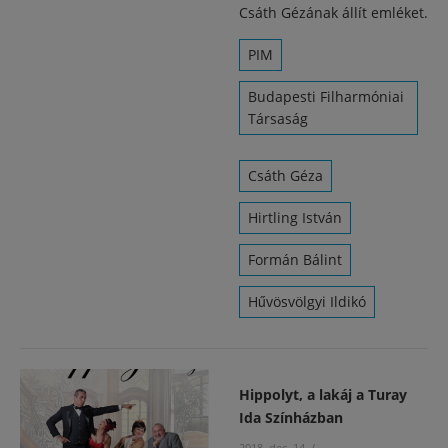
Csáth Gézának állít emléket.
PIM
Budapesti Filharmóniai
Társaság
Csáth Géza
Hirtling István
Formán Bálint
Hűvösvölgyi Ildikó
Hippolyt, a lakáj a Turay
Ida Színházban
2018. dec. 14.
/