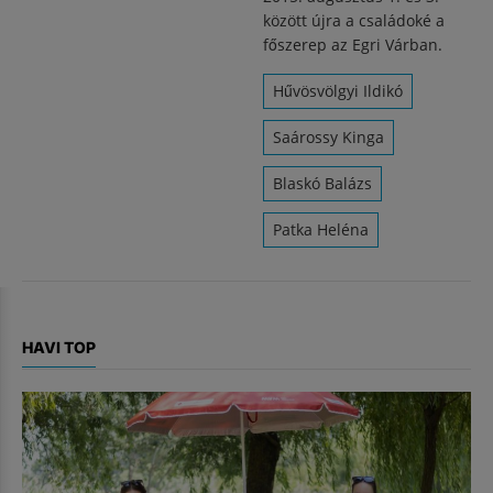
között újra a családoké a
főszerep az Egri Várban.
Hűvösvölgyi Ildikó
Saárossy Kinga
Blaskó Balázs
Patka Heléna
HAVI TOP