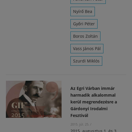
Nyírő Bea
Győri Péter
Boros Zoltán
Vass János Pál
Szurdi Miklós
Az Egri Várban immár
harmadik alkalommal
kerül megrendezésre a
Gárdonyi Irodalmi
Fesztivál
2015. júl. 25.
/
2015. augusztus 1. és 3.