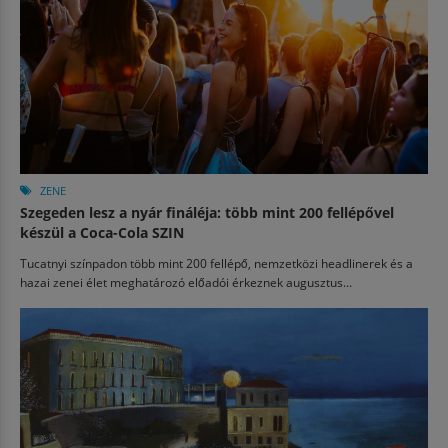
ZENE
Szegeden lesz a nyár fináléja: több mint 200 fellépővel
készül a Coca-Cola SZIN
Tucatnyi színpadon több mint 200 fellépő, nemzetközi headlinerek és a
hazai zenei élet meghatározó előadói érkeznek augusztus...