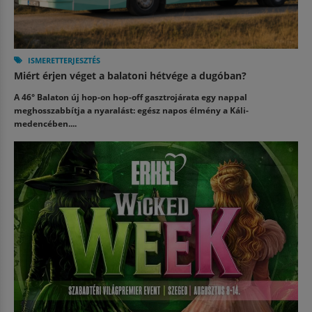
ISMERETTERJESZTÉS
Miért érjen véget a balatoni hétvége a dugóban?
A 46° Balaton új hop-on hop-off gasztrojárata egy nappal
meghosszabbítja a nyaralást: egész napos élmény a Káli-
medencében....