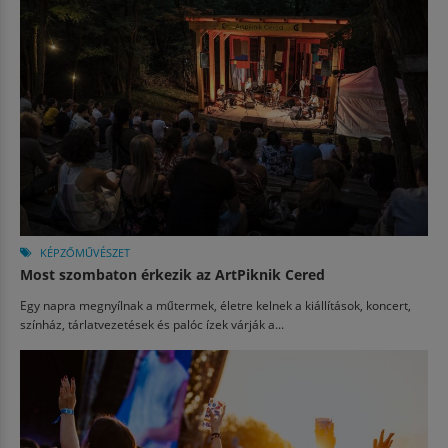
KÉPZŐMŰVÉSZET
Most szombaton érkezik az ArtPiknik Cered
Egy napra megnyílnak a műtermek, életre kelnek a kiállítások, koncert,
színház, tárlatvezetések és palóc ízek várják a...