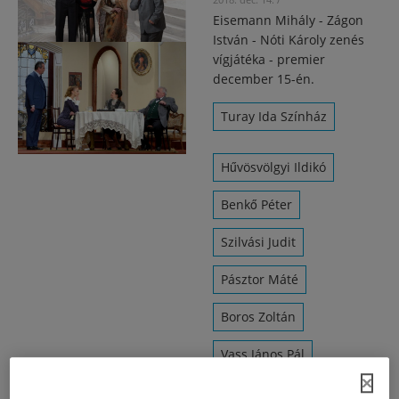
Eisemann Mihály - Zágon
István - Nóti Károly zenés
vígjátéka - premier
december 15-én.
Turay Ida Színház
Hűvösvölgyi Ildikó
Benkő Péter
Szilvási Judit
Pásztor Máté
Boros Zoltán
Vass János Pál
Frech Zoltán