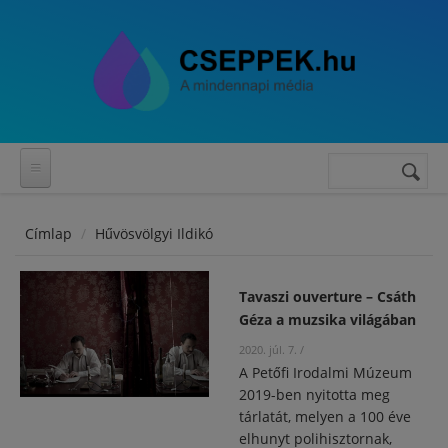
Ugrás a tartalomra
Keresés
Keresés
űrlap
Címlap
Hűvösvölgyi Ildikó
Tavaszi ouverture – Csáth
Géza a muzsika világában
2020. júl. 7.
/
A Petőfi Irodalmi Múzeum
2019-ben nyitotta meg
tárlatát, melyen a 100 éve
elhunyt polihisztornak,