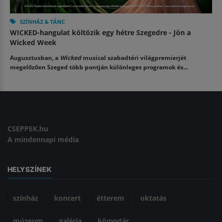
SZÍNHÁZ & TÁNC
WICKED-hangulat költözik egy hétre Szegedre - Jön a
Wicked Week
Augusztusban, a
Wicked
musical szabadtéri világpremierjét
megelőzően Szeged több pontján különleges programok és...
CSEPPEK.hu
A mindennapi média
HELYSZÍNEK
színház
koncert
étterem
oktatás
múzeum
galéria
könyvtár