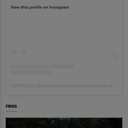
View this profile on Instagram
CSEPPEK.hu
(@
cseppekhu
) • Instagram photos and videos
FRISS