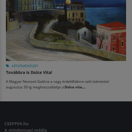
KÉPZŐMŰVÉSZET
Továbbra is Dolce Vita!
A Magyar Nemzeti Galéria a nagy érdeklődésre való tekintettel
augusztus 30-ig meghosszabbítja
a
Dolce vita....
CSEPPEK.hu
A mindennapi média