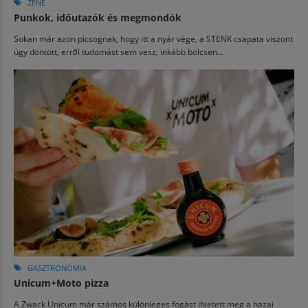
ZENE
Punkok, időutazók és megmondók
Sokan már azon picsognak, hogy itt a nyár vége, a STENK csapata viszont
úgy döntött, erről tudomást sem vesz, inkább bölcsen...
GASZTRONÓMIA
Unicum+Moto pizza
A Zwack Unicum már számos különleges fogást ihletett meg a hazai