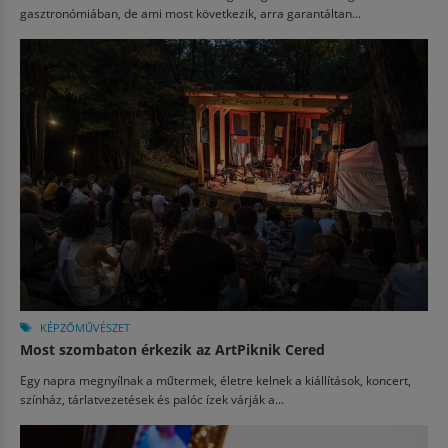
gasztronómiában, de ami most következik, arra garantáltan...
KÉPZŐMŰVÉSZET
Most szombaton érkezik az ArtPiknik Cered
Egy napra megnyílnak a műtermek, életre kelnek a kiállítások, koncert,
színház, tárlatvezetések és palóc ízek várják a...