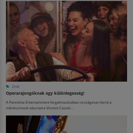
ZENE
Operarajongóknak egy különlegesség!
A Pannónia Entertainment forgalmazásában országosan kerül a
művészmozik vásznaira Vincent Cassel...