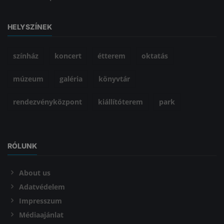
HELYSZÍNEK
színház
koncert
étterem
oktatás
múzeum
galéria
könyvtár
rendezvényközpont
kiállítóterem
park
RÓLUNK
About us
Adatvédelem
Impresszum
Médiaajánlat