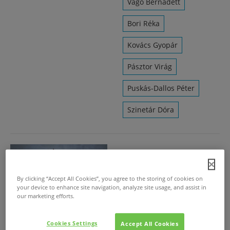
Vágó Bernadett
Bori Réka
Kovács Gyopár
Pásztor Virág
Puskás-Dallos Péter
Szinetár Dóra
Kőszívű – A Baradlay-
legenda
By clicking “Accept All Cookies”, you agree to the storing of cookies on
2022. márc. 7.
/
your device to enhance site navigation, analyze site usage, and assist in
A nagy olvasópróba – Zene
our marketing efforts.
és Szöveg, 2022. március
15.
Cookies Settings
Accept All Cookies