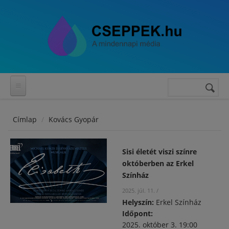
Ugrás a tartalomra
Keresés
Keresés
űrlap
Címlap
Kovács Gyopár
Sisi életét viszi színre
októberben az Erkel
Színház
2025. júl. 11.
/
Helyszín:
Erkel Színház
Időpont:
2025. október 3. 19:00