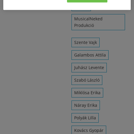
Címlap
MusicalNeked
Produkció
Szente Vajk
Galambos Attila
Juhász Levente
Szabó László
Miklósa Erika
Náray Erika
Polyák Lilla
Kovács Gyopár