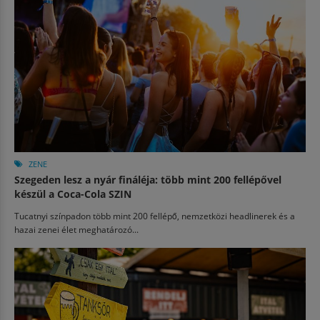
ZENE
Szegeden lesz a nyár fináléja: több mint 200 fellépővel
készül a Coca-Cola SZIN
Tucatnyi színpadon több mint 200 fellépő, nemzetközi headlinerek és a
hazai zenei élet meghatározó...