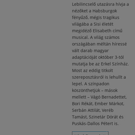
Lebilincselő utazásra hívja a
nézőket a Habsburgok
fényűző, mégis tragikus
világába a Sisi életét
megidéző Elisabeth című
musical. A világ számos
országában méltán híressé
vált darab magyar
adaptációját október 3-tól
mutatja be az Erkel Színház.
Most az eddig titkolt
szereposztásról is lehullt a
lepel. A színpadon
köszönthetjük – mások
mellett – Vágó Bernadettet,
Bori Rékát, Ember Márkot,
Serbán Attilát, Veréb
Tamást, Szinetár Dórát és
Puskás-Dallos Pétert is.