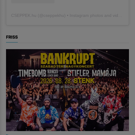
CSEPPEK.hu
(@
cseppekhu
) • Instagram photos and videos
FRISS