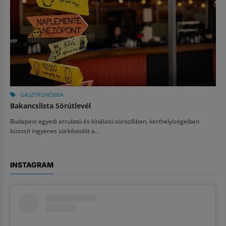
GASZTRONÓMIA
Bakancslista Sörútlevél
Budapest egyedi arculatú és kínálatú sörözőiben, kerthelyiségeiben
biztosít ingyenes sörkóstolót a...
INSTAGRAM