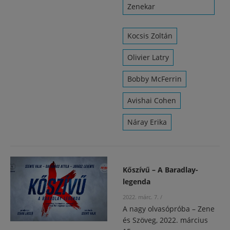
Zenekar
Kocsis Zoltán
Olivier Latry
Bobby McFerrin
Avishai Cohen
Náray Erika
Kőszívű – A Baradlay-
legenda
2022. márc. 7.
/
A nagy olvasópróba – Zene
és Szöveg, 2022. március