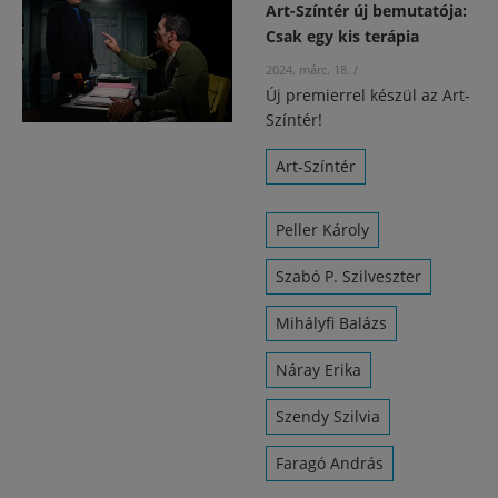
Art-Színtér új bemutatója:
Csak egy kis terápia
2024. márc. 18.
/
Új premierrel készül az Art-
Színtér!
Art-Színtér
Peller Károly
Szabó P. Szilveszter
Mihályfi Balázs
Náray Erika
Szendy Szilvia
Faragó András