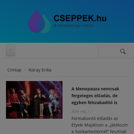
Ugrás a tartalomra
Keresés
Keresés
űrlap
Címlap
Náray Erika
A Menopauza nemcsak
fergeteges előadás, de
egyben felszabadító is
2024. máj. 1.
/
Formabontó előadás az
Etyeki Majálison a „Játékszín
a Sonkamesternél” fesztivál