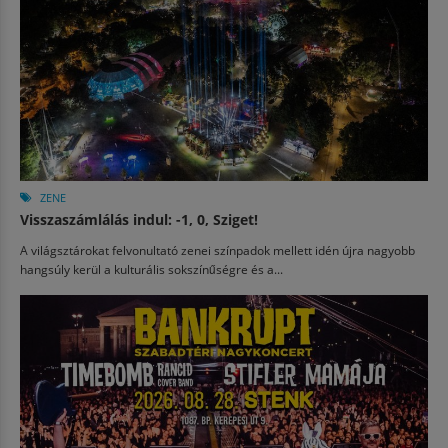
ZENE
Visszaszámlálás indul: -1, 0, Sziget!
A világsztárokat felvonultató zenei színpadok mellett idén újra nagyobb
hangsúly kerül a kulturális sokszínűségre és a...