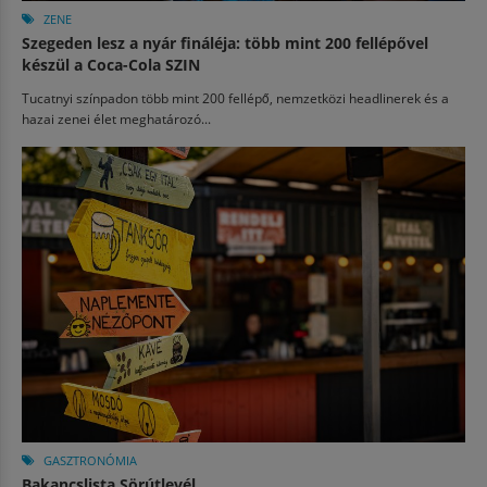
ZENE
Szegeden lesz a nyár fináléja: több mint 200 fellépővel
készül a Coca-Cola SZIN
Tucatnyi színpadon több mint 200 fellépő, nemzetközi headlinerek és a
hazai zenei élet meghatározó...
GASZTRONÓMIA
Bakancslista Sörútlevél