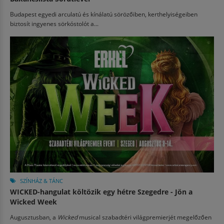
Budapest egyedi arculatú és kínálatú sörözőiben, kerthelyiségeiben
biztosít ingyenes sörkóstolót a...
SZÍNHÁZ & TÁNC
WICKED-hangulat költözik egy hétre Szegedre - Jön a
Wicked Week
Augusztusban, a
Wicked
musical szabadtéri világpremierjét megelőzően