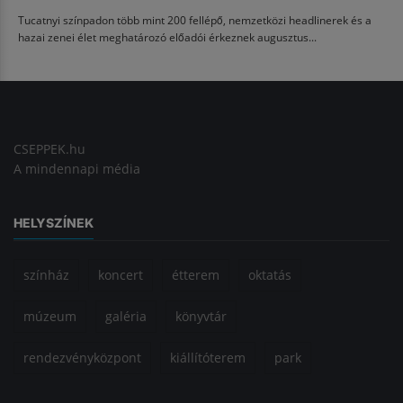
Tucatnyi színpadon több mint 200 fellépő, nemzetközi headlinerek és a
hazai zenei élet meghatározó előadói érkeznek augusztus...
CSEPPEK.hu
A mindennapi média
HELYSZÍNEK
színház
koncert
étterem
oktatás
múzeum
galéria
könyvtár
rendezvényközpont
kiállítóterem
park