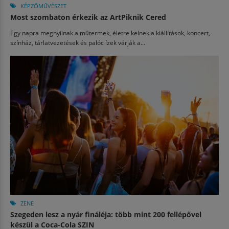
KÉPZŐMŰVÉSZET
Most szombaton érkezik az ArtPiknik Cered
Egy napra megnyílnak a műtermek, életre kelnek a kiállítások, koncert,
színház, tárlatvezetések és palóc ízek várják a...
ZENE
Szegeden lesz a nyár fináléja: több mint 200 fellépővel
készül a Coca-Cola SZIN