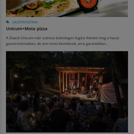
GASZTRONÓMIA
Unicum+Moto pizza
A Zwack Unicum már számos különleges fogást ihletett meg a hazai
gasztronómiában, de ami most következik, arra garantáltan...