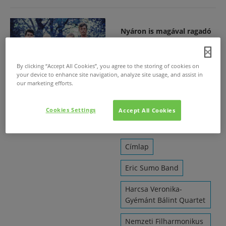
Nyáron is magával ragadó
felvételekkel bővülnek a
Müpa felületei
By clicking “Accept All Cookies”, you agree to the storing of cookies on
2023. júl. 23.
/
your device to enhance site navigation, analyze site usage, and assist in
Exkluzív
our marketing efforts.
koncertfelvételekkel és
podcastekkel frissül nyáron
Cookies Settings
Accept All Cookies
a Müpa médiatára és
a Müpa Podcast felületei.
Címlap
Eric Sumo Band
Harcsa Veronika-
Gyémánt Bálint Quartet
Nemzeti Filharmonikus