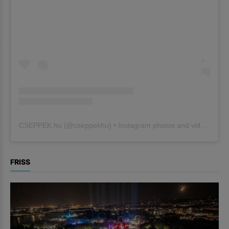
CSEPPEK.hu
(@
cseppekhu
) • Instagram photos and videos
FRISS