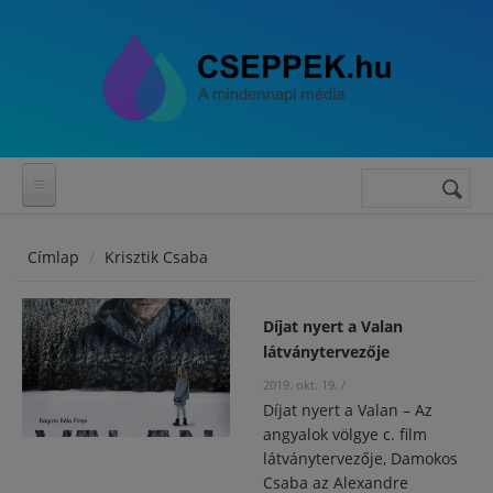
Ugrás a tartalomra
Keresés
Keresés
űrlap
Címlap
Krisztik Csaba
Díjat nyert a Valan
látványtervezője
2019. okt. 19.
/
Díjat nyert a Valan – Az
angyalok völgye c. film
látványtervezője, Damokos
Csaba az Alexandre