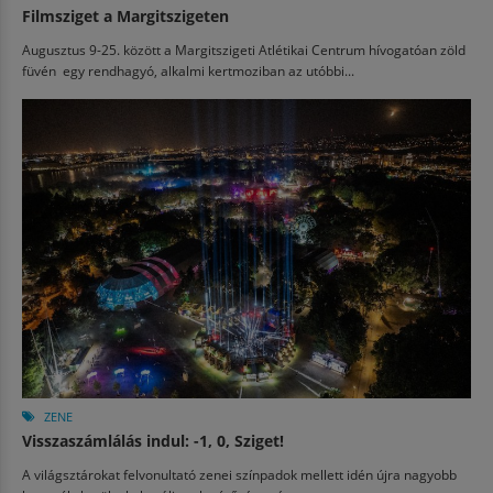
Filmsziget a Margitszigeten
Augusztus 9-25. között a Margitszigeti Atlétikai Centrum hívogatóan zöld
füvén egy rendhagyó, alkalmi kertmoziban az utóbbi...
ZENE
Visszaszámlálás indul: -1, 0, Sziget!
A világsztárokat felvonultató zenei színpadok mellett idén újra nagyobb