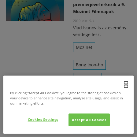
premierjével érkezik a 9.
Mozinet Filmnapok
2019. okt. 9.
/
Vlad Ivanov is az esemény
vendége lesz.
Mozinet
Bong Joon-ho
Vlad Ivanov
Gorácz Vanda
By clicking “Accept All Cookies”, you agree to the storing of cookies on
your device to enhance site navigation, analyze site usage, and assist in
Bagota Béla
our marketing efforts.
Krisztik Csaba
Cookies Settings
Accept All Cookies
Lorenzo Mattotti