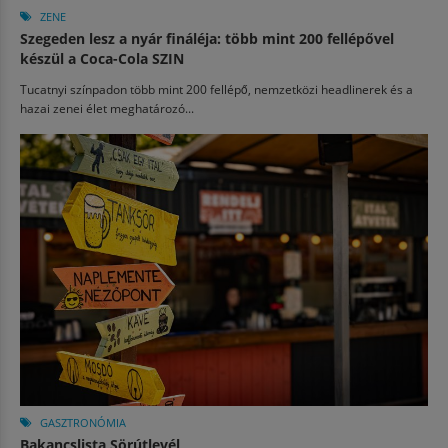
ZENE
Szegeden lesz a nyár fináléja: több mint 200 fellépővel
készül a Coca-Cola SZIN
Tucatnyi színpadon több mint 200 fellépő, nemzetközi headlinerek és a
hazai zenei élet meghatározó...
GASZTRONÓMIA
Bakancslista Sörútlevél