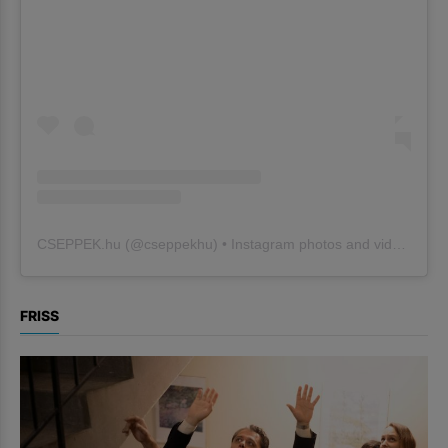
CSEPPEK.hu
(@
cseppekhu
) • Instagram photos and videos
FRISS