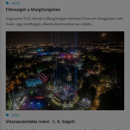
MOZI
Filmsziget a Margitszigeten
Augusztus 9-25. között a Margitszigeti Atlétikai Centrum hívogatóan zöld
füvén egy rendhagyó, alkalmi kertmoziban az utóbbi...
ZENE
Visszaszámlálás indul: -1, 0, Sziget!