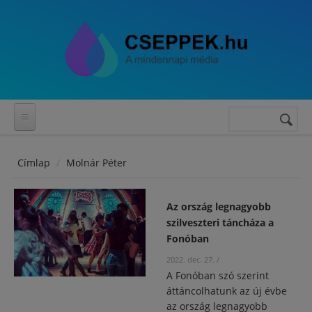
Ugrás a tartalomra
Keresés
Keresés
űrlap
Címlap
Molnár Péter
Az ország legnagyobb
szilveszteri táncháza a
Fonóban
2022. dec. 27.
/
A Fonóban szó szerint
áttáncolhatunk az új évbe
az ország legnagyobb