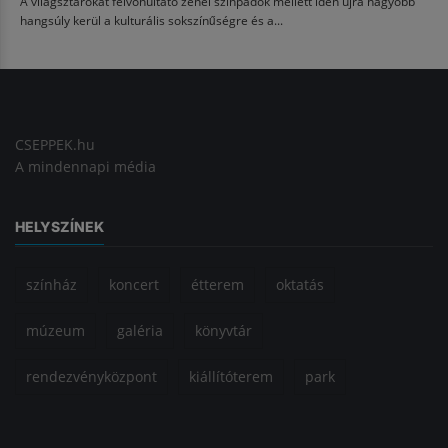
A világsztárokat felvonultató zenei színpadok mellett idén újra nagyobb
hangsúly kerül a kulturális sokszínűségre és a...
CSEPPEK.hu
A mindennapi média
HELYSZÍNEK
színház
koncert
étterem
oktatás
múzeum
galéria
könyvtár
rendezvényközpont
kiállítóterem
park