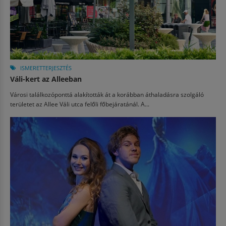
ISMERETTERJESZTÉS
Váli-kert az Alleeban
Városi találkozóponttá alakították át a korábban áthaladásra szolgáló
területet az Allee Váli utca felőli főbejáratánál. A...