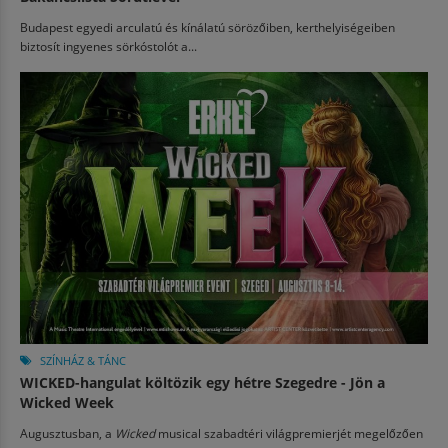
Budapest egyedi arculatú és kínálatú sörözőiben, kerthelyiségeiben
biztosít ingyenes sörkóstolót a...
SZÍNHÁZ & TÁNC
WICKED-hangulat költözik egy hétre Szegedre - Jön a
Wicked Week
Augusztusban, a
Wicked
musical szabadtéri világpremierjét megelőzően