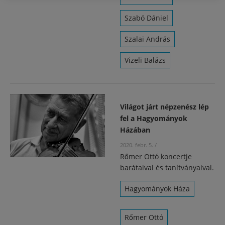
Szabó Dániel
Szalai András
Vizeli Balázs
Világot járt népzenész lép
fel a Hagyományok
Házában
2020. febr. 5.
/
Rőmer Ottó koncertje
barátaival és tanítványaival.
Hagyományok Háza
Rőmer Ottó