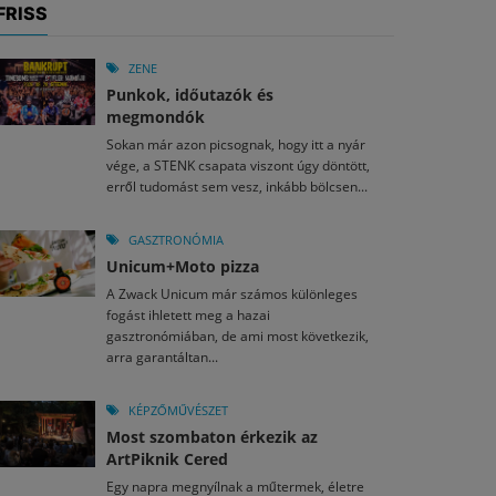
FRISS
ZENE
Punkok, időutazók és
megmondók
Sokan már azon picsognak, hogy itt a nyár
vége, a STENK csapata viszont úgy döntött,
erről tudomást sem vesz, inkább bölcsen...
GASZTRONÓMIA
Unicum+Moto pizza
A Zwack Unicum már számos különleges
fogást ihletett meg a hazai
gasztronómiában, de ami most következik,
arra garantáltan...
KÉPZŐMŰVÉSZET
Most szombaton érkezik az
ArtPiknik Cered
Egy napra megnyílnak a műtermek, életre