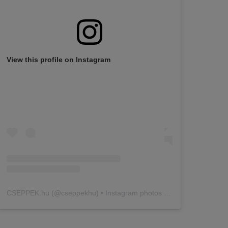
View this profile on Instagram
CSEPPEK.hu
(@
cseppekhu
) • Instagram photos and videos