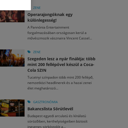
M
2026. MÁJ. 13.
a egy mese: 30 napos mesekihívást indít a Libri
ZENE
2026. JÚL. 29.
2026. JÚL. 15.
Operarajongóknak egy
rkezett a jubileumi Művészetek Völgye – még öt
agyar nézők 10 kedvenc filmje 2026 első félévében
különlegesség!
a kulturális ünnep
A Pannónia Entertainment
M
2026. MÁJ. 11.
2026. JÚL. 3.
forgalmazásában országosan kerül a
ai László kapta az Artisjus Irodalmi Nagydíjat
2026. JÚL. 28.
művészmozik vásznaira Vincent Cassel...
13-án hozzánk is megérkezik a Rocktábor
i Fesztivál 2026
ZENE
Szegeden lesz a nyár fináléja: több
mint 200 fellépővel készül a Coca-
Cola SZIN
Tucatnyi színpadon több mint 200 fellépő,
nemzetközi headlinerek és a hazai zenei
élet meghatározó...
GASZTRONÓMIA
Bakancslista Sörútlevél
Budapest egyedi arculatú és kínálatú
sörözőiben, kerthelyiségeiben biztosít
ingyenes sörkóstolót a...