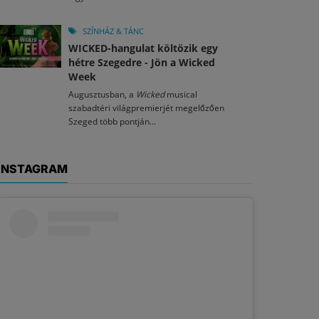
SZÍNHÁZ & TÁNC
WICKED-hangulat költözik egy
hétre Szegedre - Jön a Wicked
Week
Augusztusban, a
Wicked
musical
szabadtéri világpremierjét megelőzően
Szeged több pontján...
INSTAGRAM