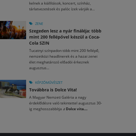
kelnek a kiállítások, koncert, színház,
tárlatvezetések és palóc ízek várják a...
ZENE
Szegeden lesz a nyár fináléja: több
mint 200 fellépővel készül a Coca-
Cola SZIN
Tucatnyi színpadon több mint 200 fellépő,
nemzetközi headlinerek és a hazai zenei
élet meghatározó előadói érkeznek
augusztus...
KÉPZŐMŰVÉSZET
Továbbra is Dolce Vita!
A Magyar Nemzeti Galéria a nagy
érdeklődésre való tekintettel augusztus 30-
ig meghosszabbítja
a
Dolce vita....