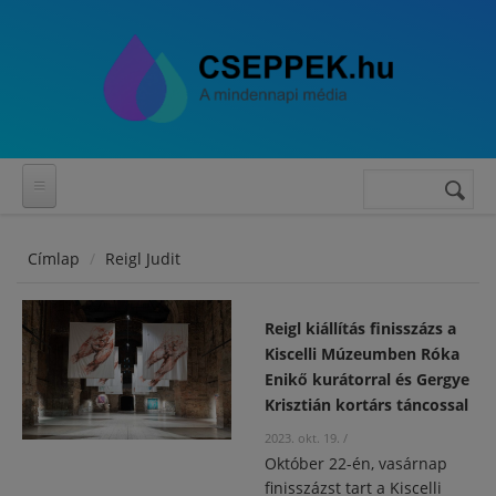
Ugrás a tartalomra
Keresés
Keresés
űrlap
Címlap
Reigl Judit
Reigl kiállítás finisszázs a
Kiscelli Múzeumben Róka
Enikő kurátorral és Gergye
Krisztián kortárs táncossal
2023. okt. 19.
/
Október 22-én, vasárnap
finisszázst tart a Kiscelli