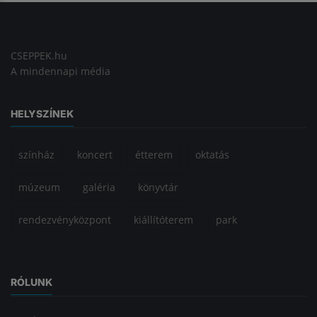
CSEPPEK.hu
A mindennapi média
HELYSZÍNEK
színház
koncert
étterem
oktatás
múzeum
galéria
könyvtár
rendezvényközpont
kiállítóterem
park
RÓLUNK