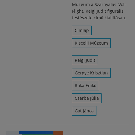
Múzeum a Szárnyalás–Vol–
Flight. Reigl Judit figurális
festészete című kiállításán.
Címlap
Kiscelli Múzeum
Reigl Judit
Gergye Krisztián
Róka Enikő
Cserba Júlia
Gát János