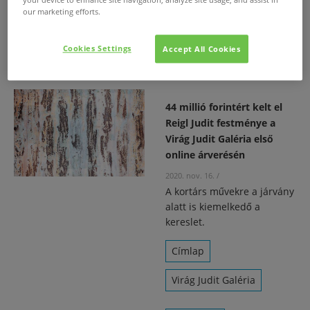
your device to enhance site navigation, analyze site usage, and assist in
our marketing efforts.
Keserü Ilona
Kelen Anna
Cookies Settings
Accept All Cookies
44 millió forintért kelt el
Reigl Judit festménye a
Virág Judit Galéria első
online árverésén
2020. nov. 16.
/
A kortárs művekre a járvány
alatt is kiemelkedő a
kereslet.
Címlap
Virág Judit Galéria