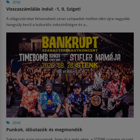
ZENE
Visszaszámlálás indul: -1, 0, Sziget!
A világsztárokat felvonultató zenei színpadok mellett idén újra nagyobb
hangsúly kerül a kulturális sokszínűségre és a...
ZENE
Punkok, időutazók és megmondók
Sokan már azon picsognak, hogy itt a nyár vége, a STENK csapata viszont