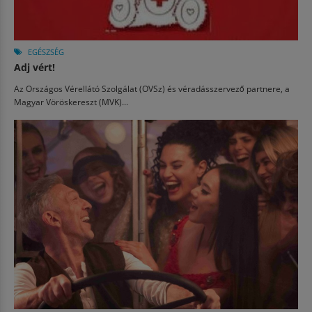
EGÉSZSÉG
Adj vért!
Az Országos Vérellátó Szolgálat (OVSz) és véradásszervező partnere, a
Magyar Vöröskereszt (MVK)...