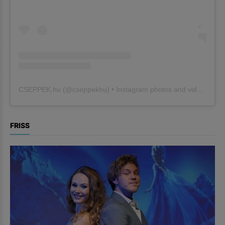
CSEPPEK.hu
(@
cseppekhu
) • Instagram photos and videos
FRISS