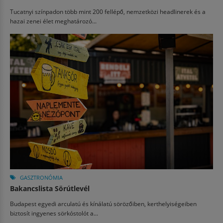
Tucatnyi színpadon több mint 200 fellépő, nemzetközi headlinerek és a
hazai zenei élet meghatározó...
GASZTRONÓMIA
Bakancslista Sörútlevél
Budapest egyedi arculatú és kínálatú sörözőiben, kerthelyiségeiben
biztosít ingyenes sörkóstolót a...