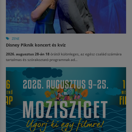
ZENE
Disney Piknik koncert és kvíz
2026. augusztus 28-án 18
órától különleges, az egész család számára
tartalmas és szórakoztató programnak ad...