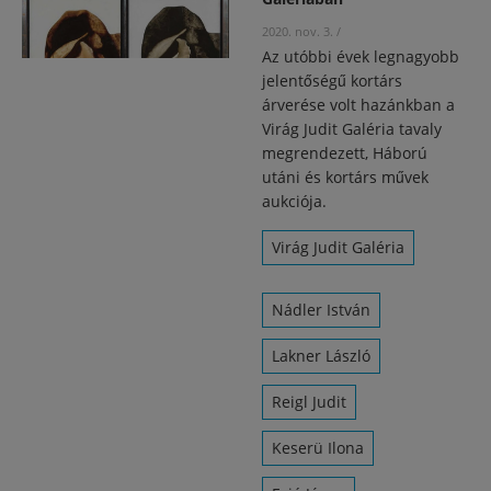
2020. nov. 3.
/
Az utóbbi évek legnagyobb
jelentőségű kortárs
árverése volt hazánkban a
Virág Judit Galéria tavaly
megrendezett, Háború
utáni és kortárs művek
aukciója.
Virág Judit Galéria
Nádler István
Lakner László
Reigl Judit
Keserü Ilona