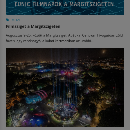
MOZI
Filmsziget a Margitszigeten
Augusztus 9-25. között a Margitszigeti Atlétikai Centrum hívogatóan zöld
füvén egy rendhagyó, alkalmi kertmoziban az utóbbi...