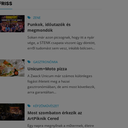
FRISS
ZENE
Punkok, időutazók és
megmondók
Sokan már azon picsognak, hogy itt a nyár
vége, a STENK csapata viszont úgy döntött,
erről tudomást sem vesz, inkább bölcsen...
GASZTRONÓMIA
Unicum+Moto pizza
A Zwack Unicum már számos különleges
fogást ihletett meg a hazai
gasztronómiában, de ami most következik,
arra garantáltan...
KÉPZŐMŰVÉSZET
Most szombaton érkezik az
ArtPiknik Cered
Egy napra megnyílnak a műtermek, életre