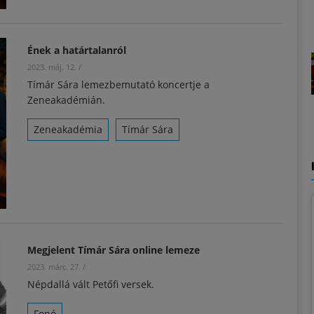
Ének a határtalanról
2023. máj. 12.
/
Tímár Sára lemezbemutató koncertje a
Zeneakadémián.
Zeneakadémia
Tímár Sára
Megjelent Tímár Sára online lemeze
2023. márc. 27.
/
Népdallá vált Petőfi versek.
Fonó