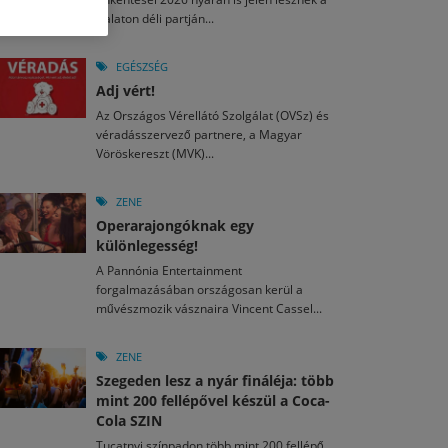
M
2026. MÁJ. 13.
Balaton déli partján...
a egy mese: 30 napos mesekihívást indít a Libri
2026. JÚL. 29.
2026. JÚL. 15.
rkezett a jubileumi Művészetek Völgye – még öt
agyar nézők 10 kedvenc filmje 2026 első félévében
EGÉSZSÉG
a kulturális ünnep
Adj vért!
M
2026. MÁJ. 11.
2026. JÚL. 3.
Az Országos Vérellátó Szolgálat (OVSz) és
ai László kapta az Artisjus Irodalmi Nagydíjat
2026. JÚL. 28.
véradásszervező partnere, a Magyar
13-án hozzánk is megérkezik a Rocktábor
Vöröskereszt (MVK)...
i Fesztivál 2026
ZENE
Operarajongóknak egy
különlegesség!
A Pannónia Entertainment
forgalmazásában országosan kerül a
művészmozik vásznaira Vincent Cassel...
ZENE
Szegeden lesz a nyár fináléja: több
mint 200 fellépővel készül a Coca-
Cola SZIN
Tucatnyi színpadon több mint 200 fellépő,