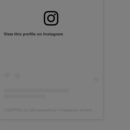
View this profile on Instagram
CSEPPEK.hu
(@
cseppekhu
) • Instagram photos and videos