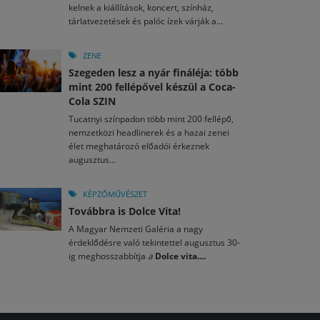
kelnek a kiállítások, koncert, színház,
tárlatvezetések és palóc ízek várják a...
ZENE
Szegeden lesz a nyár fináléja: több
mint 200 fellépővel készül a Coca-
Cola SZIN
Tucatnyi színpadon több mint 200 fellépő,
nemzetközi headlinerek és a hazai zenei
élet meghatározó előadói érkeznek
augusztus...
KÉPZŐMŰVÉSZET
Továbbra is Dolce Vita!
A Magyar Nemzeti Galéria a nagy
érdeklődésre való tekintettel augusztus 30-
ig meghosszabbítja
a
Dolce vita....