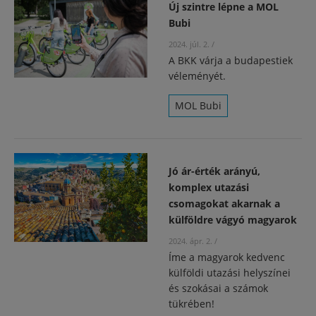
Új szintre lépne a MOL
Bubi
2024. júl. 2.
/
A BKK várja a budapestiek
véleményét.
MOL Bubi
Jó ár-érték arányú,
komplex utazási
csomagokat akarnak a
külföldre vágyó magyarok
2024. ápr. 2.
/
Íme a magyarok kedvenc
külföldi utazási helyszínei
és szokásai a számok
tükrében!