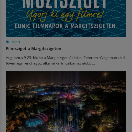
MOZI
Filmsziget a Margitszigeten
Augusztus 9-25. között a Margitszigeti Atlétikai Centrum hívogatóan zöld
füvén egy rendhagyó, alkalmi kertmoziban az utóbbi...