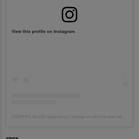
View this profile on Instagram
CSEPPEK.hu
(@
cseppekhu
) • Instagram photos and videos
FRISS