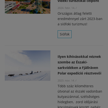
vidéki turisztikai célpont
2024. febr. 14.
/
Országos átlag feletti
eredménnyel zárt 2023-ban
a siófoki turizmus!
Siófok
Ilyen kihívásokkal néznek
szembe az Északi-
sarkvidéken a Fjällräven
Polar expedíció résztvevői
2023. nov. 14.
/
Több száz kilométeres
útvonal az északi vadonban
kutyaszánnal, szélsőséges
hidegben, zord időjárási
körülmények között, nehéz