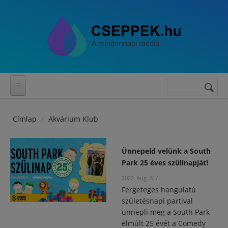
Ugrás a tartalomra
Keresés
Keresés
űrlap
Címlap
Akvárium Klub
Ünnepeld velünk a South
Park 25 éves szülinapját!
2022. aug. 3.
/
Fergeteges hangulatú
születésnapi partival
ünnepli meg a South Park
elmúlt 25 évét a Comedy