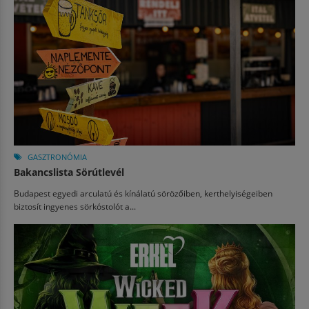
GASZTRONÓMIA
Bakancslista Sörútlevél
Budapest egyedi arculatú és kínálatú sörözőiben, kerthelyiségeiben
biztosít ingyenes sörkóstolót a...