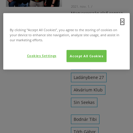
2021. nov. 1.
/
Magyarország első reggae
zenekara, a Ladánybene 27
tavaly ünnepelte 35.
By clicking “Accept All Cookies”, you agree to the storing of cookies on
születésnapját, de a
your device to enhance site navigation, analyze site usage, and assist in
jubileumi koncert a
our marketing efforts.
pandémiás helyzet miatt
elmaradt.
Cookies Settings
Accept All Cookies
Címlap
Ladánybene 27
Akvárium Klub
Sin Seekas
Bodnár Tibi
Tóth Gábor