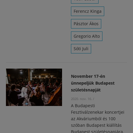
Ferencz Kinga
Pásztor Ákos
Gregorio Alto
Sóti Juli
November 17-én
ünnepeljük Budapest
születésnapját
2020. nov. 16.
/
A Budapesti
Fesztiválzenekar koncertjei
az Akváriumból és 100
szóban Budapest kiállítás
Budapest születésnapjára.