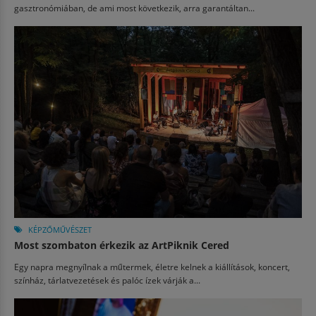
gasztronómiában, de ami most következik, arra garantáltan...
KÉPZŐMŰVÉSZET
Most szombaton érkezik az ArtPiknik Cered
Egy napra megnyílnak a műtermek, életre kelnek a kiállítások, koncert,
színház, tárlatvezetések és palóc ízek várják a...