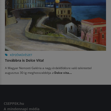
KÉPZŐMŰVÉSZET
Továbbra is Dolce Vita!
A Magyar Nemzeti Galéria a nagy érdeklődésre való tekintettel
augusztus 30-ig meghosszabbítja
a
Dolce vita....
CSEPPEK.hu
A mindennapi média