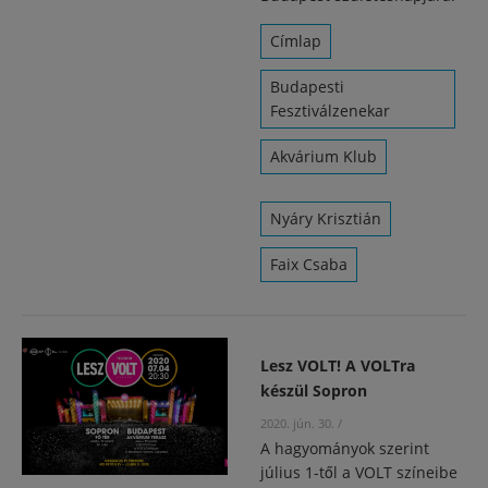
Címlap
Budapesti
Fesztiválzenekar
Akvárium Klub
Nyáry Krisztián
Faix Csaba
Lesz VOLT! A VOLTra
készül Sopron
2020. jún. 30.
/
A hagyományok szerint
július 1-től a VOLT színeibe