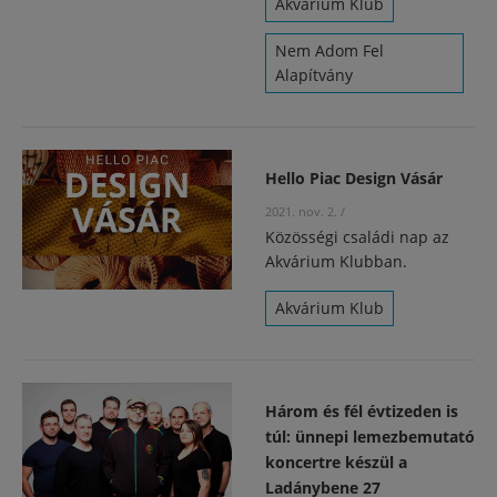
Akvárium Klub
Nem Adom Fel
Alapítvány
Hello Piac Design Vásár
2021. nov. 2.
/
Közösségi családi nap az
Akvárium Klubban.
Akvárium Klub
Három és fél évtizeden is
túl: ünnepi lemezbemutató
koncertre készül a
Ladánybene 27