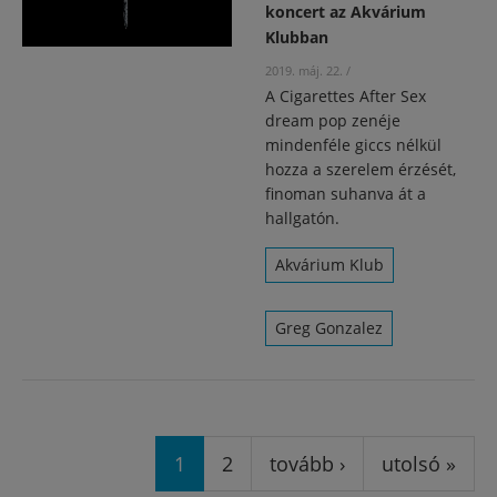
koncert az Akvárium
Klubban
2019. máj. 22.
/
A Cigarettes After Sex
dream pop zenéje
mindenféle giccs nélkül
hozza a szerelem érzését,
finoman suhanva át a
hallgatón.
Akvárium Klub
Greg Gonzalez
Oldalak
1
2
tovább ›
utolsó »