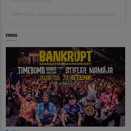
CSEPPEK.hu
(@
cseppekhu
) • Instagram photos and videos
FRISS