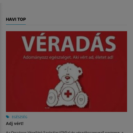
HAVI TOP
EGÉSZSÉG
Adj vért!
Az Országos Vérellátó Szolgálat (OVSz) és véradásszervező partnere, a