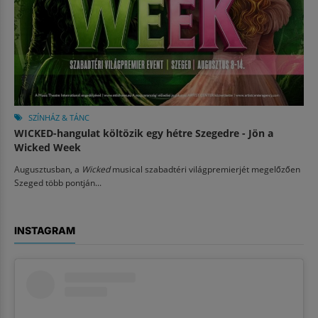
SZÍNHÁZ & TÁNC
WICKED-hangulat költözik egy hétre Szegedre - Jön a
Wicked Week
Augusztusban, a
Wicked
musical szabadtéri világpremierjét megelőzően
Szeged több pontján...
INSTAGRAM