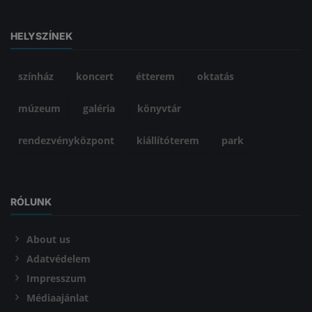
HELYSZÍNEK
színház
koncert
étterem
oktatás
múzeum
galéria
könyvtár
rendezvényközpont
kiállítóterem
park
RÓLUNK
About us
Adatvédelem
Impresszum
Médiaajánlat