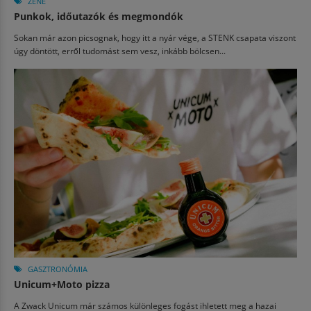
ZENE
Punkok, időutazók és megmondók
Sokan már azon picsognak, hogy itt a nyár vége, a STENK csapata viszont
úgy döntött, erről tudomást sem vesz, inkább bölcsen...
GASZTRONÓMIA
Unicum+Moto pizza
A Zwack Unicum már számos különleges fogást ihletett meg a hazai