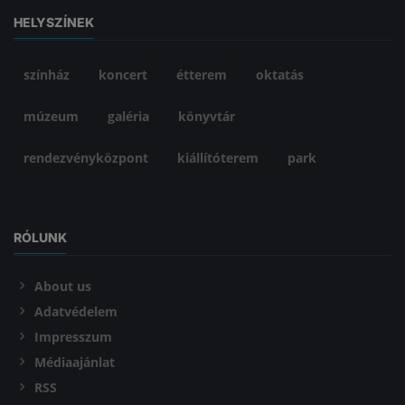
HELYSZÍNEK
színház
koncert
étterem
oktatás
múzeum
galéria
könyvtár
rendezvényközpont
kiállítóterem
park
RÓLUNK
About us
Adatvédelem
Impresszum
Médiaajánlat
RSS