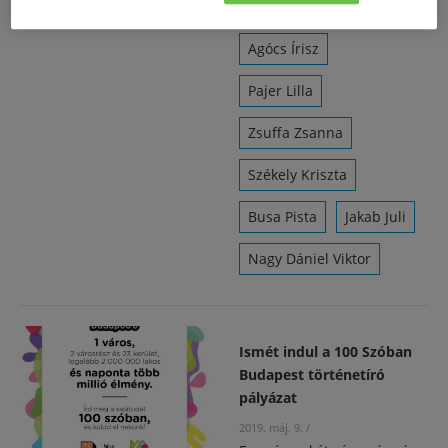
Agócs Írisz
Pajer Lilla
Zsuffa Zsanna
Székely Kriszta
Busa Pista
Jakab Juli
Nagy Dániel Viktor
Ismét indul a 100 Szóban
Budapest történetíró
pályázat
2019. máj. 9.
/