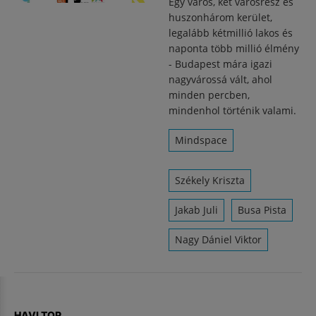
Egy város, két városrész és
huszonhárom kerület,
legalább kétmillió lakos és
naponta több millió élmény
- Budapest mára igazi
nagyvárossá vált, ahol
minden percben,
mindenhol történik valami.
Mindspace
Székely Kriszta
Jakab Juli
Busa Pista
Nagy Dániel Viktor
HAVI TOP