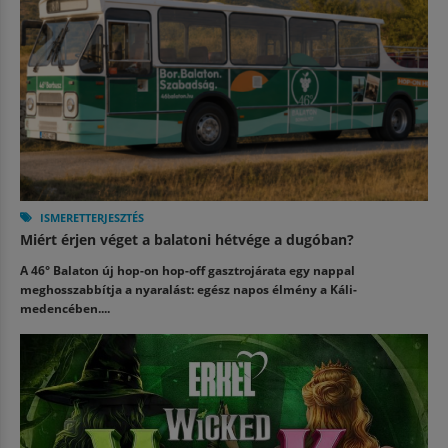
ISMERETTERJESZTÉS
Miért érjen véget a balatoni hétvége a dugóban?
A 46° Balaton új hop-on hop-off gasztrojárata egy nappal
meghosszabbítja a nyaralást: egész napos élmény a Káli-
medencében....