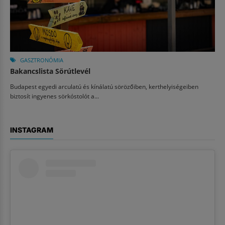
GASZTRONÓMIA
Bakancslista Sörútlevél
Budapest egyedi arculatú és kínálatú sörözőiben, kerthelyiségeiben
biztosít ingyenes sörkóstolót a...
INSTAGRAM