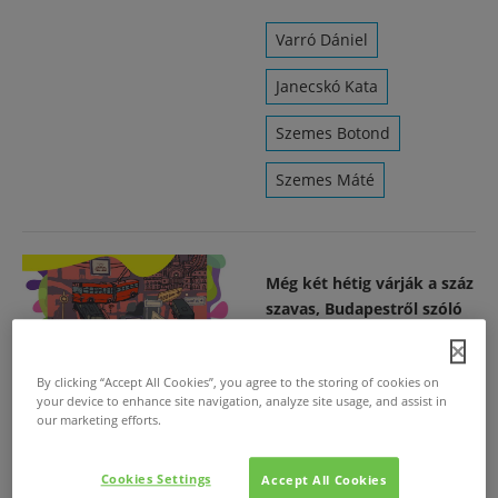
Varró Dániel
Janecskó Kata
Szemes Botond
Szemes Máté
Még két hétig várják a száz
szavas, Budapestről szóló
személyes történeteket
2019. júl. 3.
/
By clicking “Accept All Cookies”, you agree to the storing of cookies on
Hamarosan lezárul a 100
your device to enhance site navigation, analyze site usage, and assist in
szóban Budapest
our marketing efforts.
történetíró pályázat.
Cookies Settings
Accept All Cookies
Címlap
Mindspace