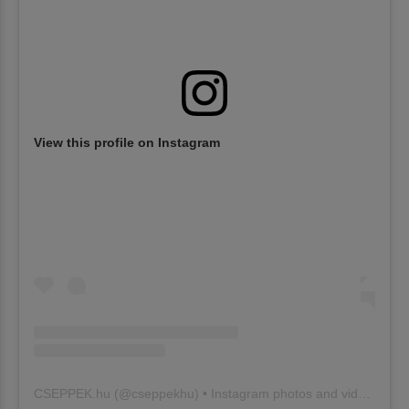
View this profile on Instagram
CSEPPEK.hu
(@
cseppekhu
) • Instagram photos and videos