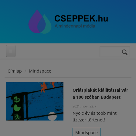
Ugrás a tartalomra
Keresés
Keresés
űrlap
Címlap
Mindspace
Óriásplakát kiállítással vár
a 100 szóban Budapest
2021. nov. 22.
/
Nyolc év és több mint
tízezer történet!
Mindspace