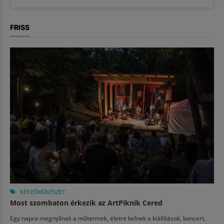
FRISS
KÉPZŐMŰVÉSZET
Most szombaton érkezik az ArtPiknik Cered
Egy napra megnyílnak a műtermek, életre kelnek a kiállítások, koncert,