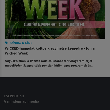
SZÍNHÁZ & TÁNC
WICKED-hangulat költözik egy hétre Szegedre - Jön a
Wicked Week
Augusztusban, a
Wicked
musical szabadtéri világpremierjét
megelőzően Szeged több pontján különleges programok és...
CSEPPEK.hu
A mindennapi média