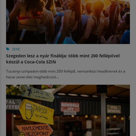
ZENE
Szegeden lesz a nyár fináléja: több mint 200 fellépővel
készül a Coca-Cola SZIN
Tucatnyi színpadon több mint 200 fellépő, nemzetközi headlinerek és a
hazai zenei élet meghatározó...