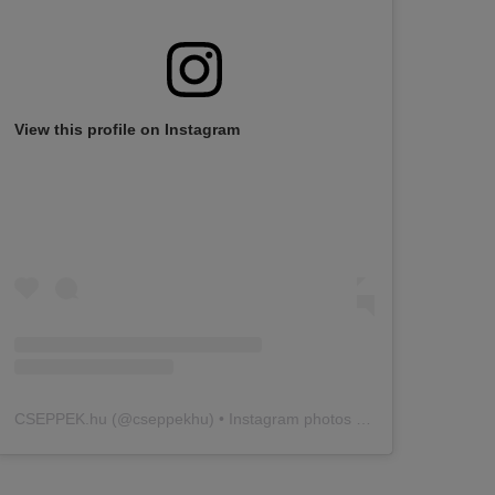
View this profile on Instagram
CSEPPEK.hu
(@
cseppekhu
) • Instagram photos and videos