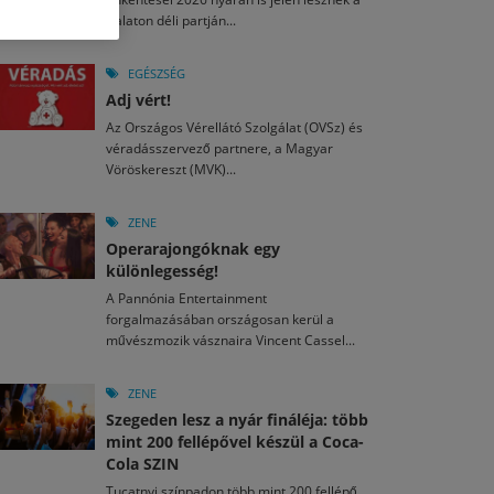
M
2026. MÁJ. 13.
Balaton déli partján...
a egy mese: 30 napos mesekihívást indít a Libri
2026. JÚL. 29.
2026. JÚL. 15.
rkezett a jubileumi Művészetek Völgye – még öt
agyar nézők 10 kedvenc filmje 2026 első félévében
EGÉSZSÉG
a kulturális ünnep
Adj vért!
M
2026. MÁJ. 11.
2026. JÚL. 3.
Az Országos Vérellátó Szolgálat (OVSz) és
ai László kapta az Artisjus Irodalmi Nagydíjat
2026. JÚL. 28.
véradásszervező partnere, a Magyar
13-án hozzánk is megérkezik a Rocktábor
Vöröskereszt (MVK)...
i Fesztivál 2026
ZENE
Operarajongóknak egy
különlegesség!
A Pannónia Entertainment
forgalmazásában országosan kerül a
művészmozik vásznaira Vincent Cassel...
ZENE
Szegeden lesz a nyár fináléja: több
mint 200 fellépővel készül a Coca-
Cola SZIN
Tucatnyi színpadon több mint 200 fellépő,