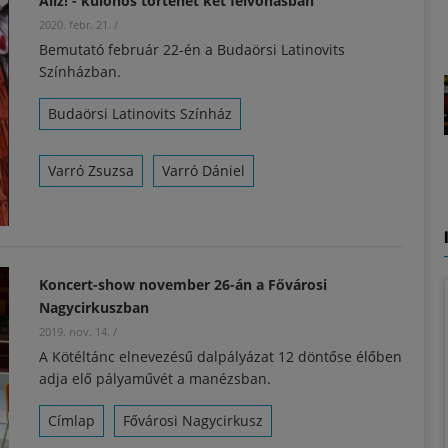
Aliz! - különös történet két felvonásban
2020. febr. 21.
/
Bemutató február 22-én a Budaörsi Latinovits
Színházban.
Budaörsi Latinovits Színház
Varró Zsuzsa
Varró Dániel
Koncert-show november 26-án a Fővárosi
Nagycirkuszban
2019. nov. 14.
/
A Kötéltánc elnevezésű dalpályázat 12 döntőse élőben
adja elő pályaművét a manézsban.
Címlap
Fővárosi Nagycirkusz