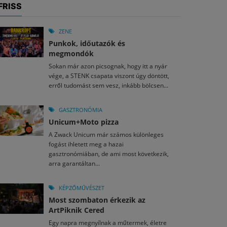
FRISS
ZENE
Punkok, időutazók és
megmondók
Sokan már azon picsognak, hogy itt a nyár
vége, a STENK csapata viszont úgy döntött,
erről tudomást sem vesz, inkább bölcsen...
GASZTRONÓMIA
Unicum+Moto pizza
A Zwack Unicum már számos különleges
fogást ihletett meg a hazai
gasztronómiában, de ami most következik,
arra garantáltan...
KÉPZŐMŰVÉSZET
Most szombaton érkezik az
ArtPiknik Cered
Egy napra megnyílnak a műtermek, életre