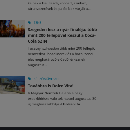
kelnek a kiállítások, koncert, színház,
tárlatvezetések és palóc ízek várják a...
ZENE
Szegeden lesz a nyár fináléja: több
mint 200 fellépővel készül a Coca-
Cola SZIN
Tucatnyi színpadon több mint 200 fellépő,
nemzetközi headlinerek és a hazai zenei
élet meghatározó előadói érkeznek
augusztus...
KÉPZŐMŰVÉSZET
Továbbra is Dolce Vita!
A Magyar Nemzeti Galéria a nagy
érdeklődésre való tekintettel augusztus 30-
ig meghosszabbítja
a
Dolce vita....