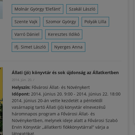
Molnár György ‘Elefánt’
Szakál László
Szente Vajk
Szomor György
Polyák Lilla
Varró Dániel
Keresztes Ildikó
ifj. Simet László
Nyerges Anna
Állati (jó) könyvtár és sok újdonság az Állatkertben
2014. jún. 20.
/
Helyszín:
Fővárosi Állat- és Növénykert
Időpont:
2014. június 20. 9:00
-
2014. június 22. 18:00
2014. június 20-án vette kezdetét a péntektől
vasárnapig tartó Állati (jó) könyvtár elnevezésű
háromnapos program a Fővárosi Állat- és
Növénykertben, melynek ideje alatt a Fővárosi Szabó
Ervin Könyvtár „állatkerti fiókkönyvtárral” várja a
látogatókat.