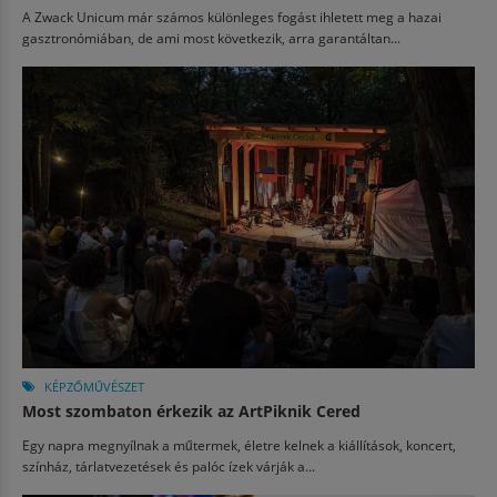
A Zwack Unicum már számos különleges fogást ihletett meg a hazai
gasztronómiában, de ami most következik, arra garantáltan...
KÉPZŐMŰVÉSZET
Most szombaton érkezik az ArtPiknik Cered
Egy napra megnyílnak a műtermek, életre kelnek a kiállítások, koncert,
színház, tárlatvezetések és palóc ízek várják a...