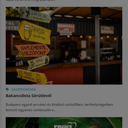
GASZTRONÓMIA
Bakancslista Sörútlevél
Budapest egyedi arculatú és kínálatú sörözőiben, kerthelyiségeiben
biztosít ingyenes sörkóstolót a...