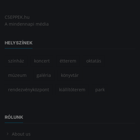
CSEPPEK.hu
A mindennapi média
HELYSZÍNEK
színház
koncert
étterem
oktatás
múzeum
galéria
könyvtár
rendezvényközpont
kiállítóterem
park
RÓLUNK
About us