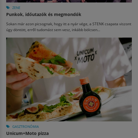
ZENE
Punkok, időutazók és megmondók
Sokan már azon picsognak, hogy itt a nyár vége, a STENK csapata viszont
úgy döntött, erről tudomást sem vesz, inkább bölcsen...
GASZTRONÓMIA
Unicum+Moto pizza