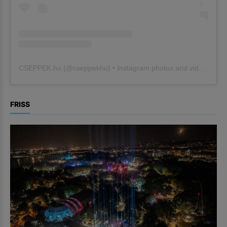
CSEPPEK.hu
(@
cseppekhu
) • Instagram photos and videos
FRISS