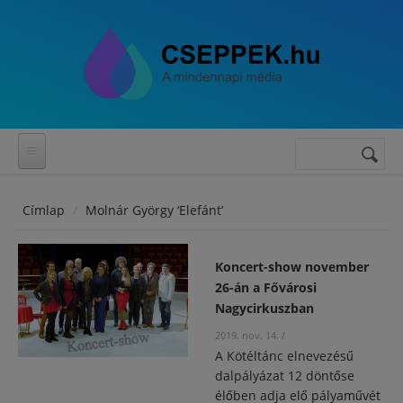
Ugrás a tartalomra
Keresés
Keresés
űrlap
Címlap
Molnár György ‘Elefánt’
Koncert-show november
26-án a Fővárosi
Nagycirkuszban
2019. nov. 14.
/
A Kötéltánc elnevezésű
dalpályázat 12 döntőse
élőben adja elő pályaművét