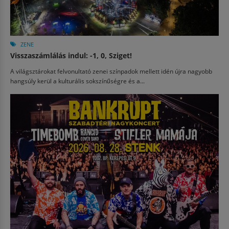
ZENE
Visszaszámlálás indul: -1, 0, Sziget!
A világsztárokat felvonultató zenei színpadok mellett idén újra nagyobb
hangsúly kerül a kulturális sokszínűségre és a...