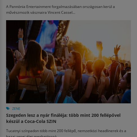
A Pannónia Entertainment forgalmazásában országosan kerül a
művészmozik vásznaira Vincent Cassel...
ZENE
Szegeden lesz a nyár fináléja: több mint 200 fellépővel
készül a Coca-Cola SZIN
Tucatnyi színpadon több mint 200 fellépő, nemzetközi headlinerek és a
hazai zenei élet meghatározó...