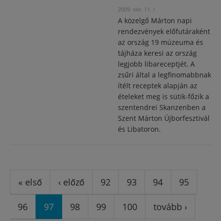
2009. okt. 11.
/
A közelgő Márton napi
rendezvények előfutáraként
az ország 19 múzeuma és
tájháza keresi az ország
legjobb libareceptjét. A
zsűri által a legfinomabbnak
ítélt receptek alapján az
ételeket meg is sütik-főzik a
szentendrei Skanzenben a
Szent Márton Újborfesztivál
és Libatoron.
Oldalak
« első
‹ előző
92
93
94
95
96
97
98
99
100
tovább ›