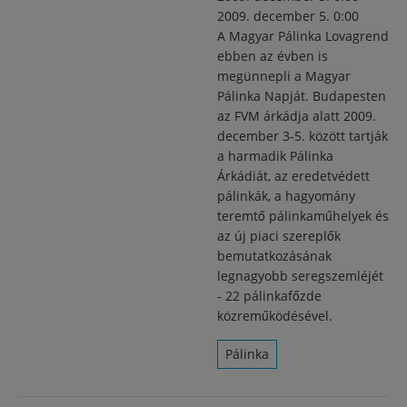
2009. december 5. 0:00
A Magyar Pálinka Lovagrend
ebben az évben is
megünnepli a Magyar
Pálinka Napját. Budapesten
az FVM árkádja alatt 2009.
december 3-5. között tartják
a harmadik Pálinka
Árkádiát, az eredetvédett
pálinkák, a hagyomány
teremtő pálinkaműhelyek és
az új piaci szereplők
bemutatkozásának
legnagyobb seregszemléjét
- 22 pálinkafőzde
közreműködésével.
Pálinka