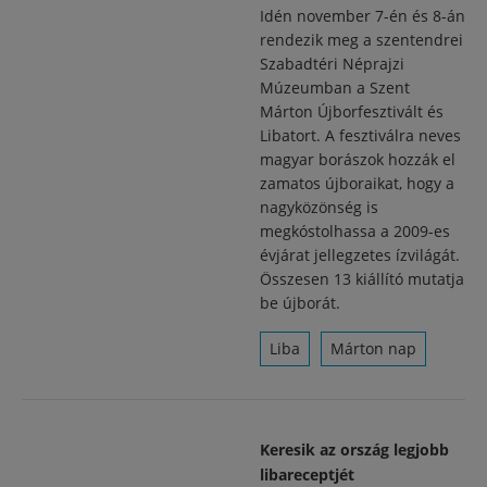
Idén november 7-én és 8-án
rendezik meg a szentendrei
Szabadtéri Néprajzi
Múzeumban a Szent
Márton Újborfesztivált és
Libatort. A fesztiválra neves
magyar borászok hozzák el
zamatos újboraikat, hogy a
nagyközönség is
megkóstolhassa a 2009-es
évjárat jellegzetes ízvilágát.
Összesen 13 kiállító mutatja
be újborát.
Liba
Márton nap
Keresik az ország legjobb
libareceptjét