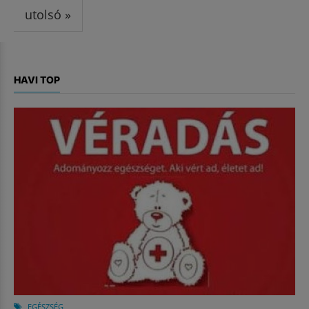
utolsó »
HAVI TOP
EGÉSZSÉG