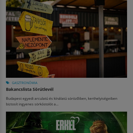
GASZTRONÓMIA
Bakancslista Sörútlevél
Budapest egyedi arculatú és kínálatú sörözőiben, kerthelyiségeiben
biztosít ingyenes sörkóstolót a...