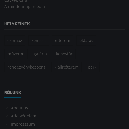
CSEPPEK.hu
A mindennapi média
HELYSZÍNEK
színház
koncert
étterem
oktatás
múzeum
galéria
könyvtár
rendezvényközpont
kiállítóterem
park
RÓLUNK
About us
Adatvédelem
Impresszum