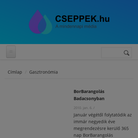
Ugrás a tartalomra
Keresés
Keresés
űrlap
Címlap
Gasztronómia
BorBarangolás
Badacsonyban
2010. jan. 6.
/
Január végétől folytatódik az
immár negyedik éve
megrendezésre kerülő 365
nap BorBarangolás