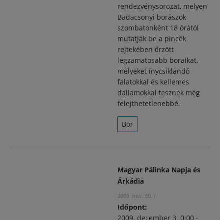
rendezvénysorozat, melyen
Badacsonyi borászok
szombatonként 18 órától
mutatják be a pincék
rejtekében őrzött
legzamatosabb boraikat,
melyeket ínycsiklandó
falatokkal és kellemes
dallamokkal tesznek még
felejthetetlenebbé.
Bor
Magyar Pálinka Napja és
Árkádia
2009. nov. 30.
/
Időpont:
2009. december 3. 0:00
-