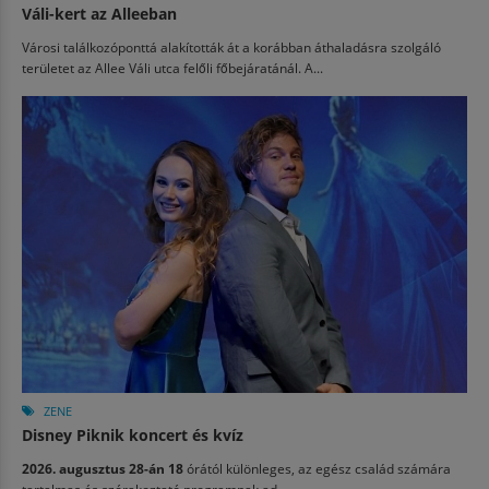
Váli-kert az Alleeban
Városi találkozóponttá alakították át a korábban áthaladásra szolgáló
területet az Allee Váli utca felőli főbejáratánál. A...
ZENE
Disney Piknik koncert és kvíz
2026. augusztus 28-án 18
órától különleges, az egész család számára
tartalmas és szórakoztató programnak ad...