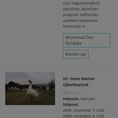
Lesz hagyományőrző
játszóház, kézműves
program, tollfosztás
valamint lampionos
felvonulás is.
Múzeumok Őszi
Éjszakája
Márton nap
VII. Szent Márton
Újborfesztivál
2009. nov. 3.
/
Helyszín:
Skanzen
Időpont:
2009. november 7. 0:00
-
2009. november 8. 0:00