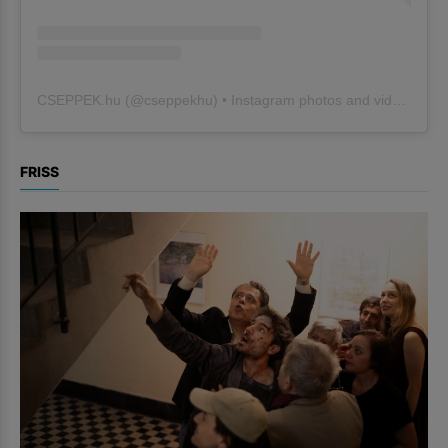
CSEPPEK.hu
(@
cseppekhu
) • Instagram photos and videos
FRISS