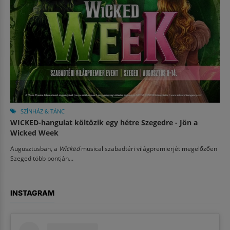
SZÍNHÁZ & TÁNC
WICKED-hangulat költözik egy hétre Szegedre - Jön a
Wicked Week
Augusztusban, a
Wicked
musical szabadtéri világpremierjét megelőzően
Szeged több pontján...
INSTAGRAM