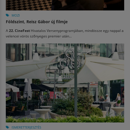
MOZI
Földszint, Reisz Gábor új filmje
A
22. CineFest
Hivatalos Versenyprogramjában, mindössze egy nappal a
velencei vörös szőnyeges premier után...
ISMERETTERJESZTÉS