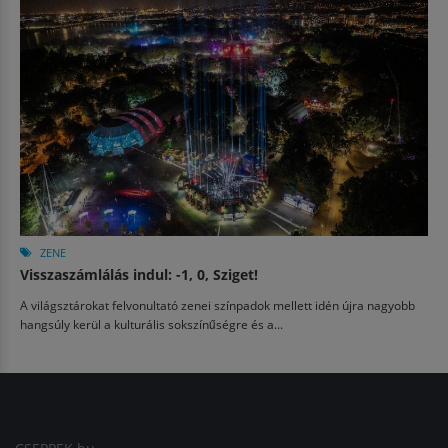
ZENE
Visszaszámlálás indul: -1, 0, Sziget!
A világsztárokat felvonultató zenei színpadok mellett idén újra nagyobb
hangsúly kerül a kulturális sokszínűségre és a...