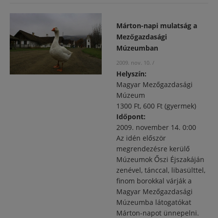
Márton-napi mulatság a
Mezőgazdasági
Múzeumban
2009. nov. 10.
/
Helyszín:
Magyar Mezőgazdasági
Múzeum
1300 Ft, 600 Ft (gyermek)
Időpont:
2009. november 14. 0:00
Az idén először
megrendezésre kerülő
Múzeumok Őszi Éjszakáján
zenével, tánccal, libasülttel,
finom borokkal várják a
Magyar Mezőgazdasági
Múzeumba látogatókat
Márton-napot ünnepelni.