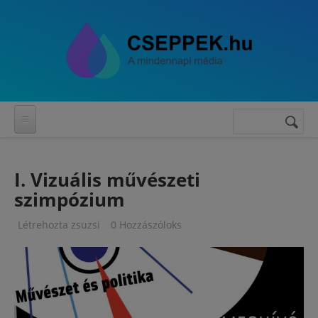
Ugrás a tartalomra
Keresés
Keresés
űrlap
I. Vizuális művészeti
szimpózium
Létrehozta
zsuzsi
0 Hozzászóloks