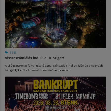
ZENE
Visszaszámlálás indul: -1, 0, Sziget!
A világsztárokat felvonultató zenei színpadok mellett idén újra nagyobb
hangsúly kerül a kulturális sokszínűségre és a...