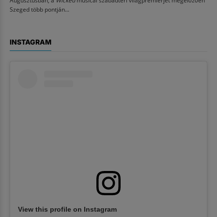
Augusztusban, a
Wicked
musical szabadtéri világpremierjét megelőzően
Szeged több pontján...
INSTAGRAM
View this profile on Instagram