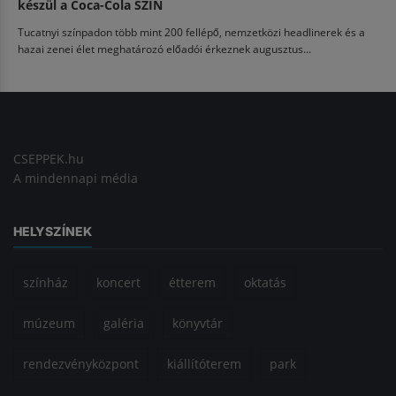
készül a Coca-Cola SZIN
Tucatnyi színpadon több mint 200 fellépő, nemzetközi headlinerek és a
hazai zenei élet meghatározó előadói érkeznek augusztus...
CSEPPEK.hu
A mindennapi média
HELYSZÍNEK
színház
koncert
étterem
oktatás
múzeum
galéria
könyvtár
rendezvényközpont
kiállítóterem
park