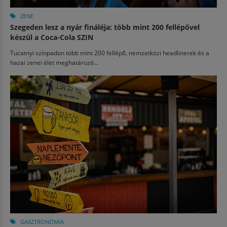
ZENE
Szegeden lesz a nyár fináléja: több mint 200 fellépővel
készül a Coca-Cola SZIN
Tucatnyi színpadon több mint 200 fellépő, nemzetközi headlinerek és a
hazai zenei élet meghatározó...
GASZTRONÓMIA