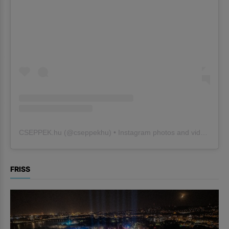
CSEPPEK.hu
(@
cseppekhu
) • Instagram photos and videos
FRISS