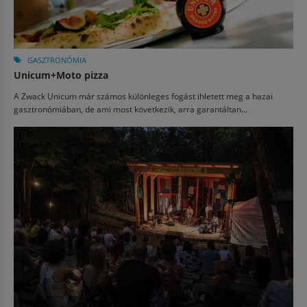
GASZTRONÓMIA
Unicum+Moto pizza
A Zwack Unicum már számos különleges fogást ihletett meg a hazai
gasztronómiában, de ami most következik, arra garantáltan...