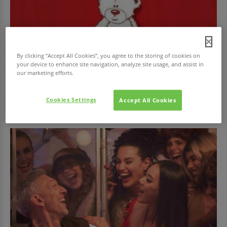
By clicking “Accept All Cookies”, you agree to the storing of cookies on
your device to enhance site navigation, analyze site usage, and assist in
our marketing efforts.
EGÉSZSÉG
Adj vért!
Cookies Settings
Accept All Cookies
Az Országos Vérellátó Szolgálat (OVSz) és véradásszervező partnere, a
Magyar Vöröskereszt (MVK)...