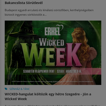
Bakancslista Sörútlevél
Budapest egyedi arculatú és kínálatú sörözőiben, kerthelyiségeiben
biztosít ingyenes sörkóstolót a...
SZÍNHÁZ & TÁNC
WICKED-hangulat költözik egy hétre Szegedre - Jön a
Wicked Week