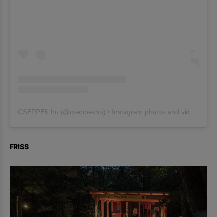
CSEPPEK.hu
(@
cseppekhu
) • Instagram photos and videos
FRISS