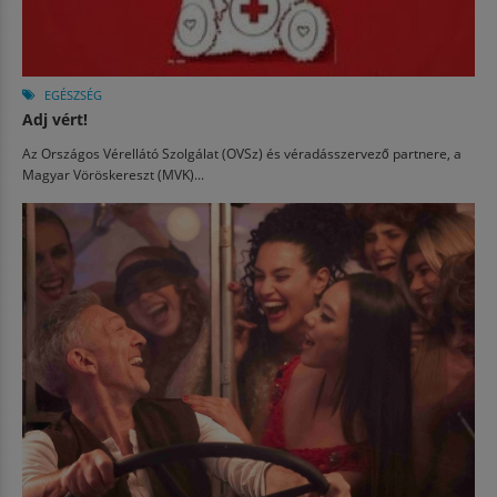
EGÉSZSÉG
Adj vért!
Az Országos Vérellátó Szolgálat (OVSz) és véradásszervező partnere, a
Magyar Vöröskereszt (MVK)...