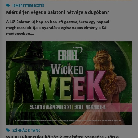
ISMERETTERJESZTÉS
Miért érjen véget a balatoni hétvége a dugóban?
A 46° Balaton új hop-on hop-off gasztrojárata egy nappal
meghosszabbítja a nyaralást: egész napos élmény a Káli-
medencében....
SZÍNHÁZ & TÁNC
WICKED-hangulat költözik egy hétre Szegedre - Jön a