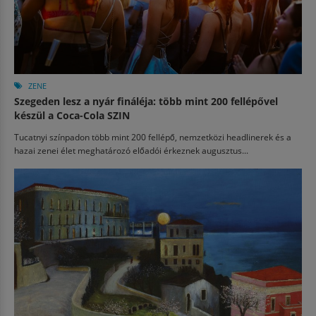
ZENE
Szegeden lesz a nyár fináléja: több mint 200 fellépővel
készül a Coca-Cola SZIN
Tucatnyi színpadon több mint 200 fellépő, nemzetközi headlinerek és a
hazai zenei élet meghatározó előadói érkeznek augusztus...