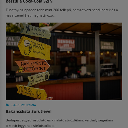
készül a Coca-Cola SZIN
Tucatnyi színpadon több mint 200 fellépő, nemzetközi headlinerek és a
hazai zenei élet meghatározó...
GASZTRONÓMIA
Bakancslista Sörútlevél
Budapest egyedi arculatú és kínálatú sörözőiben, kerthelyiségeiben
biztosít ingyenes sörkóstolót a...