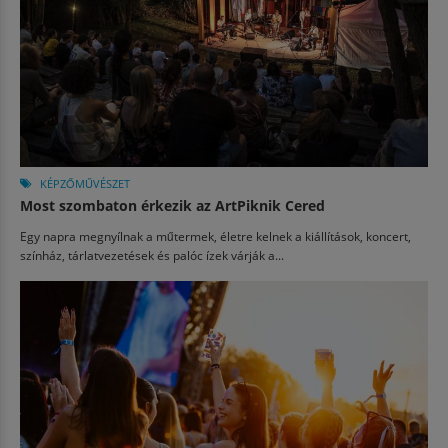
KÉPZŐMŰVÉSZET
Most szombaton érkezik az ArtPiknik Cered
Egy napra megnyílnak a műtermek, életre kelnek a kiállítások, koncert,
színház, tárlatvezetések és palóc ízek várják a...