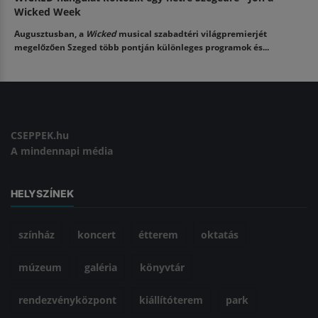
Wicked Week
Augusztusban, a
Wicked
musical szabadtéri világpremierjét
megelőzően Szeged több pontján különleges programok és...
CSEPPEK.hu
A mindennapi média
HELYSZÍNEK
színház
koncert
étterem
oktatás
múzeum
galéria
könyvtár
rendezvényközpont
kiállítóterem
park