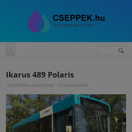
Ugrás a tartalomra
Keresés
Keresés
űrlap
Ikarus 489 Polaris
Létrehozta
Lantai József
0 Hozzászóloks