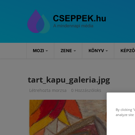
Ugrás a tartalomra
MOZI
ZENE
KÖNYV
KÉPZ
MOZI
ZENE
KÖNYV
tart_kapu_galeria.jpg
Hírek
Hírek
Könyvajánlók
Létrehozta
morzsa
0 Hozzászóloks
Kritikák
Koncertek
Rendezvények
By clicking 
Szösszenetek
analyze site