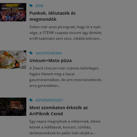
ZENE
Punkok, időutazók és
megmondók
Sokan már azon picsognak, hogy itt a nyár
vége, a STENK csapata viszont úgy döntött,
erről tudomást sem vesz, inkább bölcsen...
GASZTRONÓMIA
Unicum+Moto pizza
A Zwack Unicum már számos különleges
fogást ihletett meg a hazai
gasztronómiában, de ami most következik,
arra garantáltan...
KÉPZŐMŰVÉSZET
Most szombaton érkezik az
ArtPiknik Cered
Egy napra megnyílnak a műtermek, életre
kelnek a kiállítások, koncert, színház,
tárlatvezetések és palóc ízek várják a...