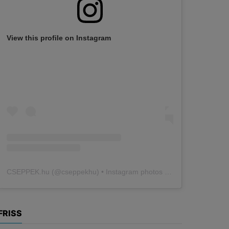
View this profile on Instagram
CSEPPEK.hu
(@
cseppekhu
) • Instagram photos and videos
FRISS