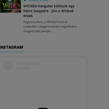
SZÍNHÁZ & TÁNC
WICKED-hangulat költözik egy
hétre Szegedre - Jön a Wicked
Week
Augusztusban, a
Wicked
musical
szabadtéri világpremierjét megelőzően
Szeged több pontján...
INSTAGRAM