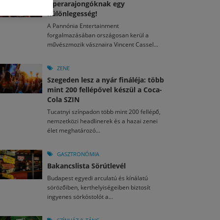
M
2026. MÁJ. 13.
Operarajongóknak egy
a egy mese: 30 napos mesekihívást indít a Libri
különlegesség!
2026. JÚL. 29.
2026. JÚL. 15.
A Pannónia Entertainment
rkezett a jubileumi Művészetek Völgye – még öt
agyar nézők 10 kedvenc filmje 2026 első félévében
forgalmazásában országosan kerül a
a kulturális ünnep
művészmozik vásznaira Vincent Cassel...
M
2026. MÁJ. 11.
2026. JÚL. 3.
ai László kapta az Artisjus Irodalmi Nagydíjat
2026. JÚL. 28.
13-án hozzánk is megérkezik a Rocktábor
ZENE
i Fesztivál 2026
Szegeden lesz a nyár fináléja: több
mint 200 fellépővel készül a Coca-
Cola SZIN
Tucatnyi színpadon több mint 200 fellépő,
nemzetközi headlinerek és a hazai zenei
élet meghatározó...
GASZTRONÓMIA
Bakancslista Sörútlevél
Budapest egyedi arculatú és kínálatú
sörözőiben, kerthelyiségeiben biztosít
ingyenes sörkóstolót a...