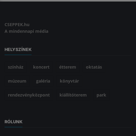
CSEPPEK.hu
A mindennapi média
HELYSZÍNEK
színház
koncert
étterem
oktatás
múzeum
galéria
könyvtár
rendezvényközpont
kiállítóterem
park
RÓLUNK