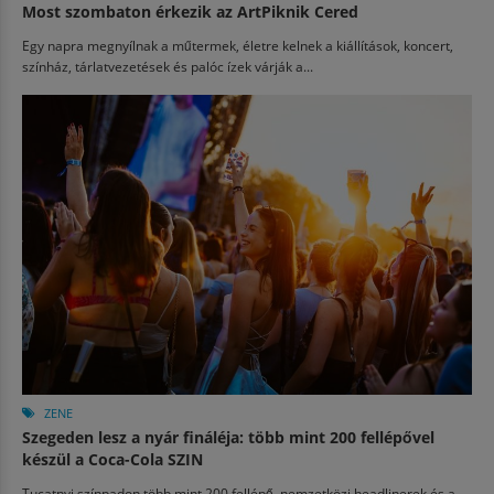
Most szombaton érkezik az ArtPiknik Cered
Egy napra megnyílnak a műtermek, életre kelnek a kiállítások, koncert,
színház, tárlatvezetések és palóc ízek várják a...
ZENE
Szegeden lesz a nyár fináléja: több mint 200 fellépővel
készül a Coca-Cola SZIN
Tucatnyi színpadon több mint 200 fellépő, nemzetközi headlinerek és a