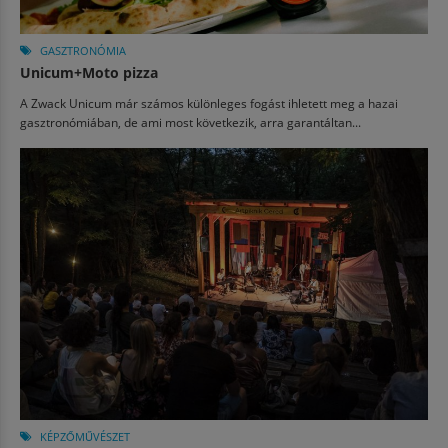
GASZTRONÓMIA
Unicum+Moto pizza
A Zwack Unicum már számos különleges fogást ihletett meg a hazai
gasztronómiában, de ami most következik, arra garantáltan...
KÉPZŐMŰVÉSZET