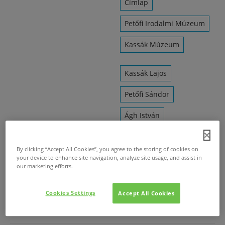
Címlap
Petőfi Irodalmi Múzeum
Kassák Múzeum
Kassák Lajos
Petőfi Sándor
Ágh István
Wéber Anikó
By clicking “Accept All Cookies”, you agree to the storing of cookies on
Lovasi András
your device to enhance site navigation, analyze site usage, and assist in
our marketing efforts.
Kádár Erzsébet
Cookies Settings
Accept All Cookies
Choli Daróczi József