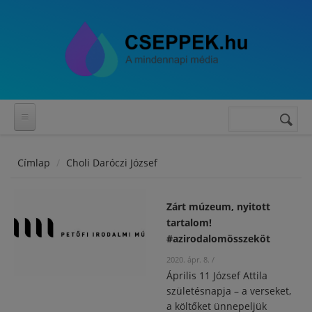
Ugrás a tartalomra
Keresés
Keresés
űrlap
Címlap
Choli Daróczi József
Zárt múzeum, nyitott
tartalom!
#azirodalomösszeköt
2020. ápr. 8.
/
Április 11 József Attila
születésnapja – a verseket,
a költőket ünnepeljük