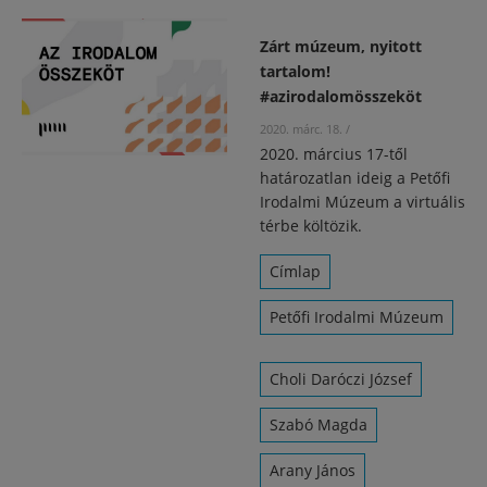
Zárt múzeum, nyitott
tartalom!
#azirodalomösszeköt
2020. márc. 18.
/
2020. március 17-től
határozatlan ideig a Petőfi
Irodalmi Múzeum a virtuális
térbe költözik.
Címlap
Petőfi Irodalmi Múzeum
Choli Daróczi József
Szabó Magda
Arany János