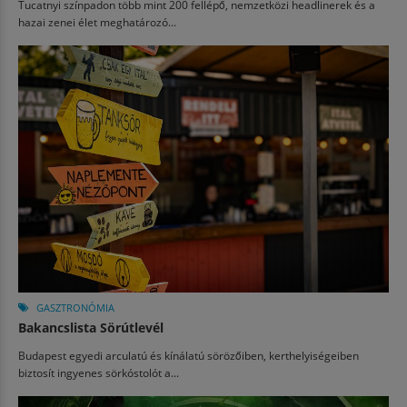
Tucatnyi színpadon több mint 200 fellépő, nemzetközi headlinerek és a
hazai zenei élet meghatározó...
GASZTRONÓMIA
Bakancslista Sörútlevél
Budapest egyedi arculatú és kínálatú sörözőiben, kerthelyiségeiben
biztosít ingyenes sörkóstolót a...