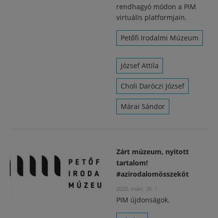
rendhagyó módon a PIM
virtuális platformjain.
Petőfi Irodalmi Múzeum
József Attila
Choli Daróczi József
Márai Sándor
Zárt múzeum, nyitott
tartalom!
#azirodalomösszeköt
2020. márc. 26.
/
PIM újdonságok.