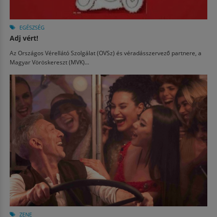
EGÉSZSÉG
Adj vért!
Az Országos Vérellátó Szolgálat (OVSz) és véradásszervező partnere, a
Magyar Vöröskereszt (MVK)...
ZENE