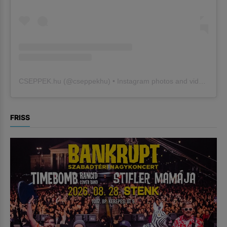
CSEPPEK.hu
(@
cseppekhu
) • Instagram photos and videos
FRISS