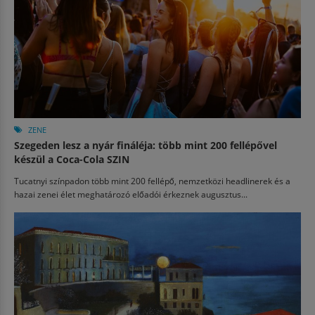
ZENE
Szegeden lesz a nyár fináléja: több mint 200 fellépővel
készül a Coca-Cola SZIN
Tucatnyi színpadon több mint 200 fellépő, nemzetközi headlinerek és a
hazai zenei élet meghatározó előadói érkeznek augusztus...