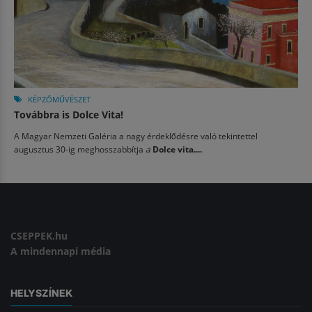
KÉPZŐMŰVÉSZET
Továbbra is Dolce Vita!
A Magyar Nemzeti Galéria a nagy érdeklődésre való tekintettel
augusztus 30-ig meghosszabbítja
a
Dolce vita....
CSEPPEK.hu
A mindennapi média
HELYSZÍNEK