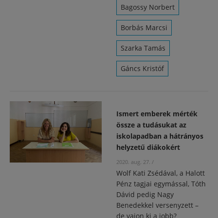
Bagossy Norbert
Borbás Marcsi
Szarka Tamás
Gáncs Kristóf
Ismert emberek mérték
össze a tudásukat az
iskolapadban a hátrányos
helyzetű diákokért
2020. aug. 27.
/
Wolf Kati Zsédával, a Halott
Pénz tagjai egymással, Tóth
Dávid pedig Nagy
Benedekkel versenyzett –
de vajon ki a jobb?