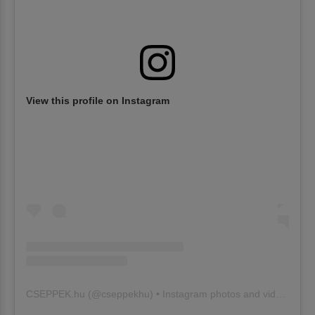
View this profile on Instagram
CSEPPEK.hu
(@
cseppekhu
) • Instagram photos and videos