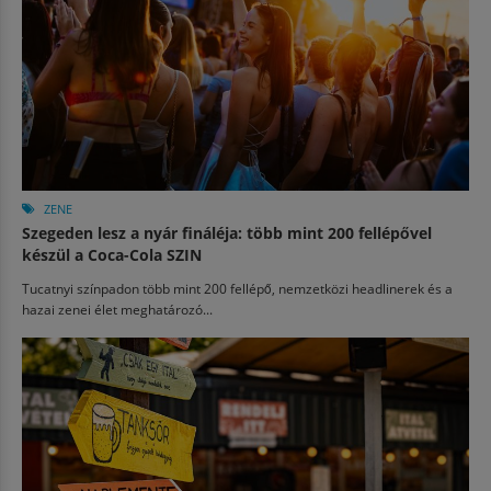
ZENE
Szegeden lesz a nyár fináléja: több mint 200 fellépővel
készül a Coca-Cola SZIN
Tucatnyi színpadon több mint 200 fellépő, nemzetközi headlinerek és a
hazai zenei élet meghatározó...