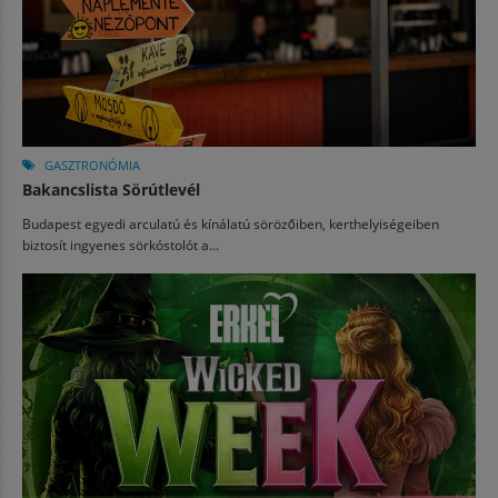
GASZTRONÓMIA
Bakancslista Sörútlevél
Budapest egyedi arculatú és kínálatú sörözőiben, kerthelyiségeiben
biztosít ingyenes sörkóstolót a...