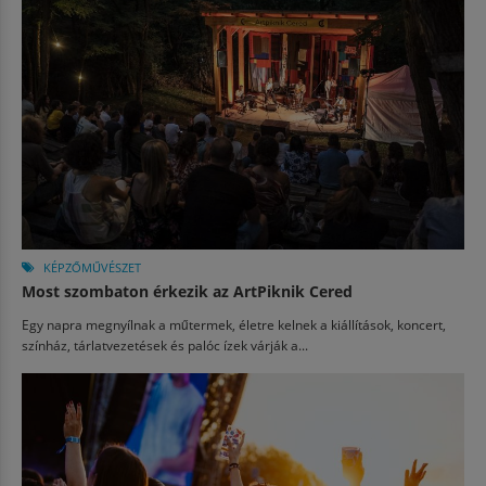
KÉPZŐMŰVÉSZET
Most szombaton érkezik az ArtPiknik Cered
Egy napra megnyílnak a műtermek, életre kelnek a kiállítások, koncert,
színház, tárlatvezetések és palóc ízek várják a...