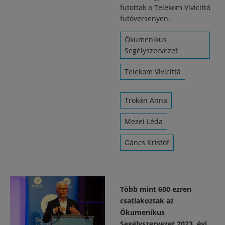
futottak a Telekom Vivicittá
futóversenyen.
Ökumenikus
Segélyszervezet
Telekom Vivicittá
Trokán Anna
Mezei Léda
Gáncs Kristóf
Több mint 600 ezren
csatlakoztak az
Ökumenikus
Segélyszervezet 2023. évi