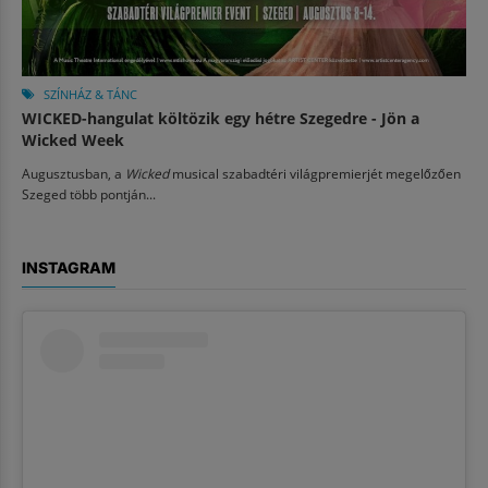
SZÍNHÁZ & TÁNC
WICKED-hangulat költözik egy hétre Szegedre - Jön a
Wicked Week
Augusztusban, a
Wicked
musical szabadtéri világpremierjét megelőzően
Szeged több pontján...
INSTAGRAM