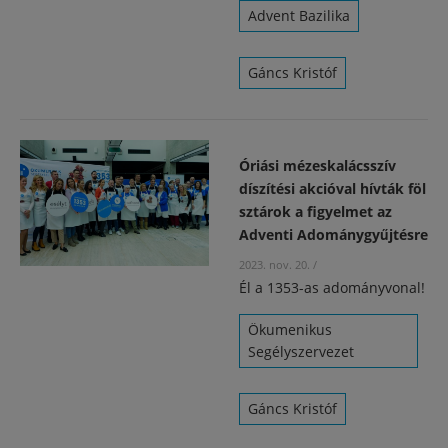
Advent Bazilika
Gáncs Kristóf
Óriási mézeskalácsszív
díszítési akcióval hívták föl
sztárok a figyelmet az
Adventi Adománygyűjtésre
2023. nov. 20.
/
Él a 1353-as adományvonal!
Ökumenikus
Segélyszervezet
Gáncs Kristóf