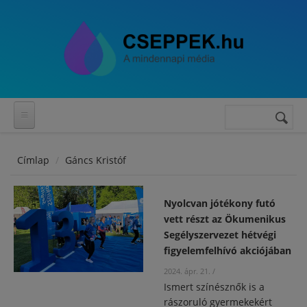
Ugrás a tartalomra
Keresés
Keresés
űrlap
Címlap
Gáncs Kristóf
Nyolcvan jótékony futó
vett részt az Ökumenikus
Segélyszervezet hétvégi
figyelemfelhívó akciójában
2024. ápr. 21.
/
Ismert színésznők is a
rászoruló gyermekekért