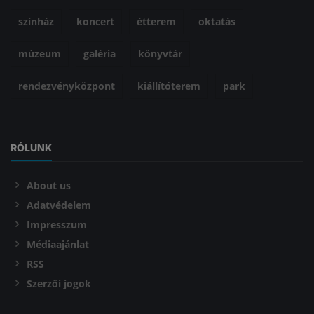
színház
koncert
étterem
oktatás
múzeum
galéria
könyvtár
rendezvényközpont
kiállítóterem
park
RÓLUNK
About us
Adatvédelem
Impresszum
Médiaajánlat
RSS
Szerzői jogok