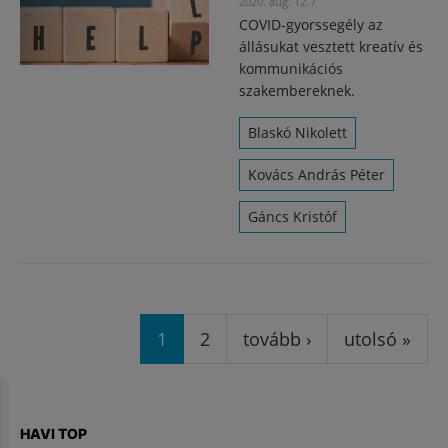
2020. aug. 12.
/
COVID-gyorssegély az
állásukat vesztett kreatív és
kommunikációs
szakembereknek.
Blaskó Nikolett
Kovács András Péter
Gáncs Kristóf
Oldalak
1
2
tovább ›
utolsó »
HAVI TOP