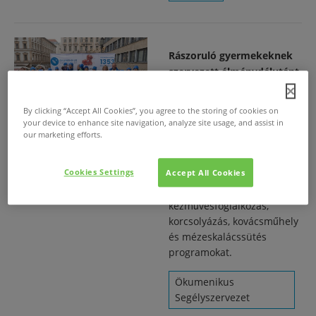
Rászoruló gyermekeknek
szervezett élménydélutánt
az Advent Bazilika
programsorozat helyszínén
By clicking “Accept All Cookies”, you agree to the storing of cookies on
található Adománypontján
your device to enhance site navigation, analyze site usage, and assist in
our marketing efforts.
az Ökumenikus
Segélyszervezet
Cookies Settings
Accept All Cookies
2023. dec. 10.
/
Sztárok vezették a
kézművesfoglalkozás,
korcsolyázás, kovácsműhely
és mézeskalácssütés
programokat.
Ökumenikus
Segélyszervezet