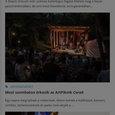
A Zwack Unicum már számos különleges fogást ihletett meg a hazai
gasztronómiában, de ami most következik, arra garantáltan...
KÉPZŐMŰVÉSZET
Most szombaton érkezik az ArtPiknik Cered
Egy napra megnyílnak a műtermek, életre kelnek a kiállítások, koncert,
színház, tárlatvezetések és palóc ízek várják a...