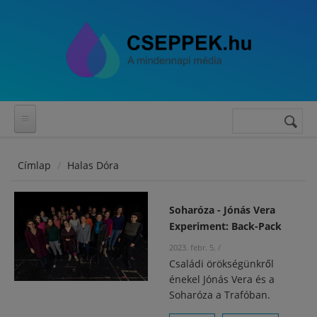
Ugrás a tartalomra
Keresés
Keresés
űrlap
Címlap
Halas Dóra
Soharóza - Jónás Vera
Experiment: Back-Pack
2023. febr. 5.
/
Családi örökségünkről
énekel Jónás Vera és a
Soharóza a Trafóban.