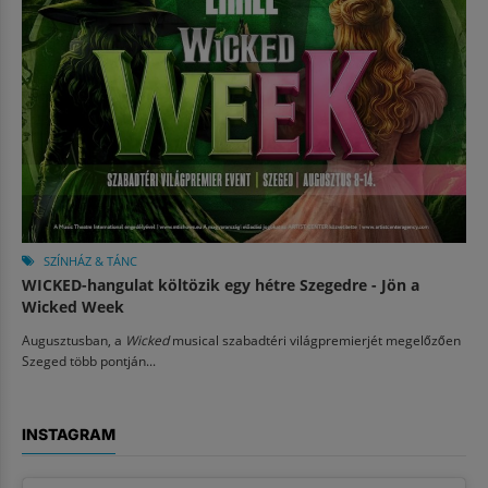
SZÍNHÁZ & TÁNC
WICKED-hangulat költözik egy hétre Szegedre - Jön a
Wicked Week
Augusztusban, a
Wicked
musical szabadtéri világpremierjét megelőzően
Szeged több pontján...
INSTAGRAM