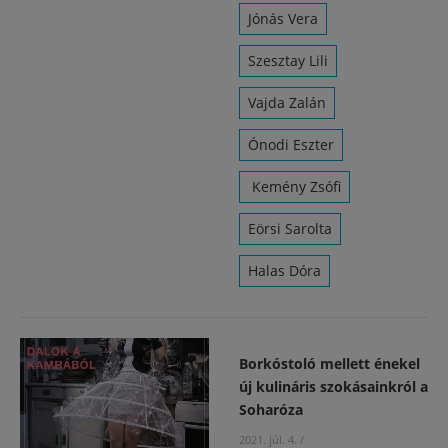
Jónás Vera
Szesztay Lili
Vajda Zalán
Ónodi Eszter
Kemény Zsófi
Eörsi Sarolta
Halas Dóra
Borkóstoló mellett énekel
új kulináris szokásainkról a
Soharóza
2021. júl. 4.
/