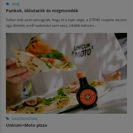
ZENE
Punkok, időutazók és megmondók
Sokan már azon picsognak, hogy itt a nyár vége, a STENK csapata viszont
úgy döntött, erről tudomást sem vesz, inkább bölcsen...
GASZTRONÓMIA
Unicum+Moto pizza