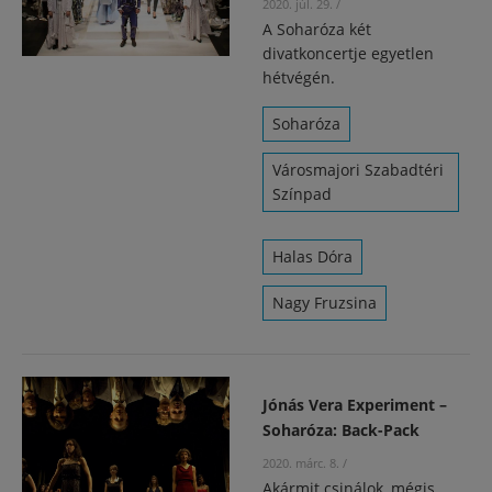
2020. júl. 29.
/
A Soharóza két
divatkoncertje egyetlen
hétvégén.
Soharóza
Városmajori Szabadtéri
Színpad
Halas Dóra
Nagy Fruzsina
Jónás Vera Experiment –
Soharóza: Back-Pack
2020. márc. 8.
/
Akármit csinálok, mégis