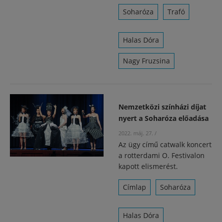
Soharóza
Trafó
Halas Dóra
Nagy Fruzsina
Nemzetközi színházi díjat
nyert a Soharóza előadása
2022. máj. 27.
/
Az ügy című catwalk koncert
a rotterdami O. Festivalon
kapott elismerést.
Címlap
Soharóza
Halas Dóra