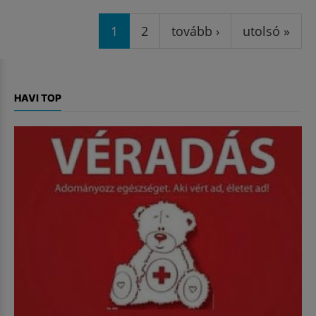
Oldalak
1
2
tovább ›
utolsó »
HAVI TOP