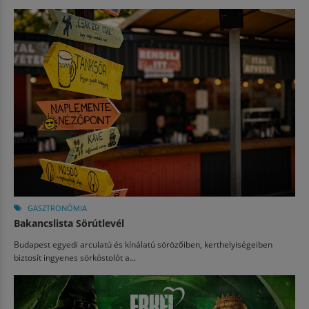
GASZTRONÓMIA
Bakancslista Sörútlevél
Budapest egyedi arculatú és kínálatú sörözőiben, kerthelyiségeiben
biztosít ingyenes sörkóstolót a...