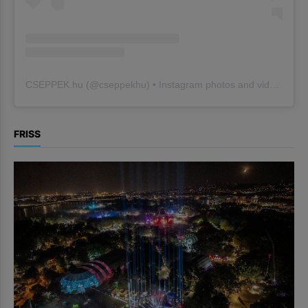
CSEPPEK.hu
(@
cseppekhu
) • Instagram photos and videos
FRISS