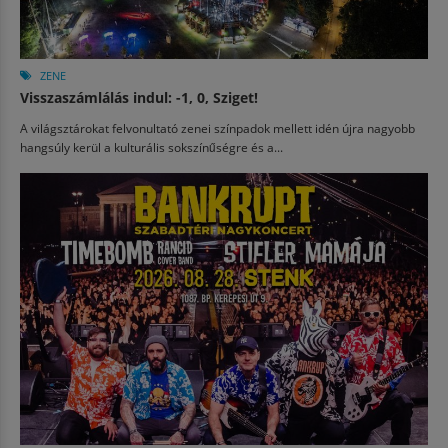
ZENE
Visszaszámlálás indul: -1, 0, Sziget!
A világsztárokat felvonultató zenei színpadok mellett idén újra nagyobb
hangsúly kerül a kulturális sokszínűségre és a...