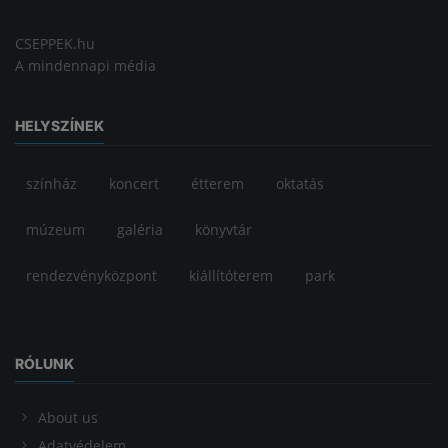
CSEPPEK.hu
A mindennapi média
HELYSZÍNEK
színház
koncert
étterem
oktatás
múzeum
galéria
könyvtár
rendezvényközpont
kiállítóterem
park
RÓLUNK
About us
Adatvédelem