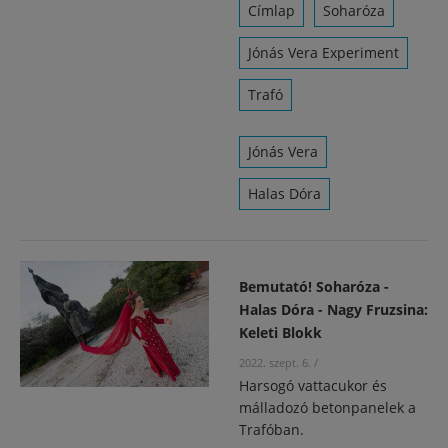
Címlap
Soharóza
Jónás Vera Experiment
Trafó
Jónás Vera
Halas Dóra
Bemutató! Soharóza -
Halas Dóra - Nagy Fruzsina:
Keleti Blokk
2022. szept. 6.
/
Harsogó vattacukor és
málladozó betonpanelek a
Trafóban.