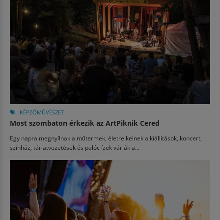
KÉPZŐMŰVÉSZET
Most szombaton érkezik az ArtPiknik Cered
Egy napra megnyílnak a műtermek, életre kelnek a kiállítások, koncert,
színház, tárlatvezetések és palóc ízek várják a...