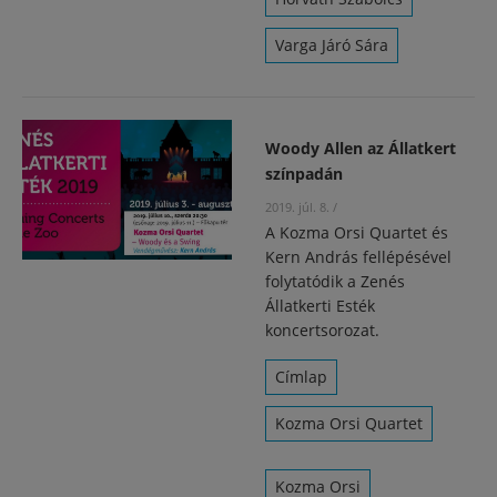
Varga Járó Sára
Woody Allen az Állatkert
színpadán
2019. júl. 8.
/
A Kozma Orsi Quartet és
Kern András fellépésével
folytatódik a Zenés
Állatkerti Esték
koncertsorozat.
Címlap
Kozma Orsi Quartet
Kozma Orsi