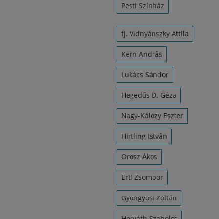
Pesti Színház
fj. Vidnyánszky Attila
Kern András
Lukács Sándor
Hegedűs D. Géza
Nagy-Kálózy Eszter
Hirtling István
Orosz Ákos
Ertl Zsombor
Gyöngyösi Zoltán
Horváth Szabolcs