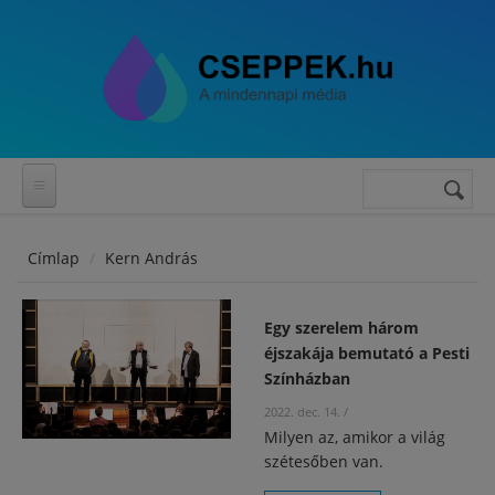
Ugrás a tartalomra
Keresés
Keresés
űrlap
Címlap
Kern András
Egy szerelem három
éjszakája bemutató a Pesti
Színházban
2022. dec. 14.
/
Milyen az, amikor a világ
szétesőben van.