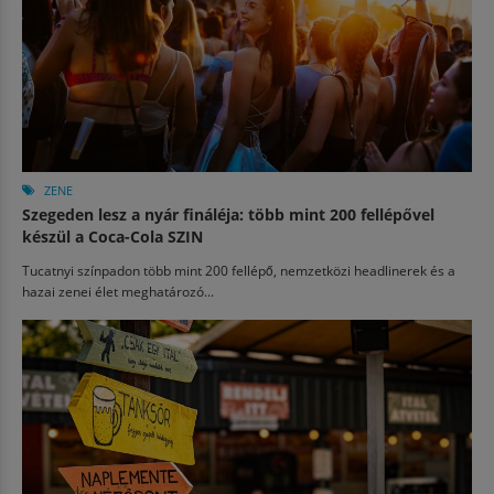
ZENE
Szegeden lesz a nyár fináléja: több mint 200 fellépővel
készül a Coca-Cola SZIN
Tucatnyi színpadon több mint 200 fellépő, nemzetközi headlinerek és a
hazai zenei élet meghatározó...