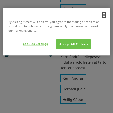
Kern András
By clicking “Accept All Cookies”, you agree to the storing of cookies on
your device to enhance site navigation, analyze site usage, and assist in
our marketing efforts.
Zenés Állatkerti Esték
szerdától a Fővárosi
Állatkertben
Cookies Settings
Accept All Cookies
2018. júl. 3.
/
Kern András fellépésével
indul a nyolc héten át tartó
koncertsorozat.
Kern András
Hernádi Judit
Heilig Gábor