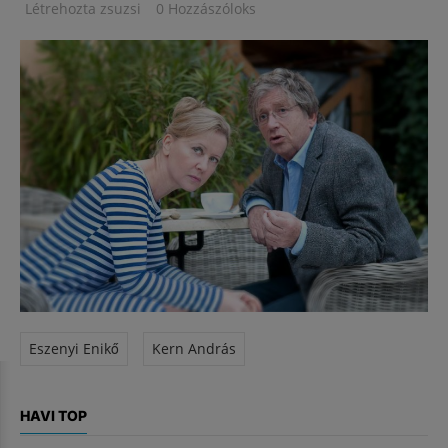
Létrehozta
zsuzsi
0 Hozzászóloks
Eszenyi Enikő
Kern András
HAVI TOP