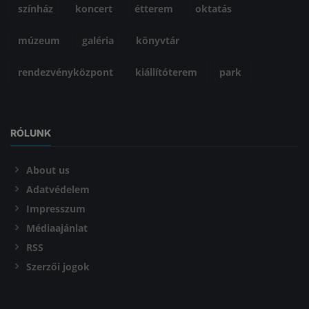
színház
koncert
étterem
oktatás
múzeum
galéria
könyvtár
rendezvényközpont
kiállítóterem
park
RÓLUNK
About us
Adatvédelem
Impresszum
Médiaajánlat
RSS
Szerzői jogok