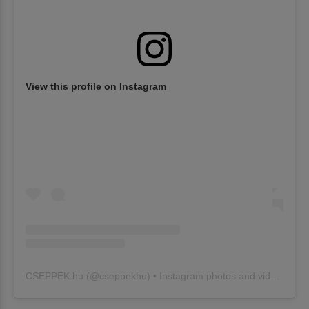
View this profile on Instagram
CSEPPEK.hu
(@
cseppekhu
) • Instagram photos and videos