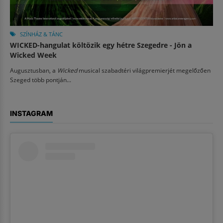
SZÍNHÁZ & TÁNC
WICKED-hangulat költözik egy hétre Szegedre - Jön a
Wicked Week
Augusztusban, a
Wicked
musical szabadtéri világpremierjét megelőzően
Szeged több pontján...
INSTAGRAM