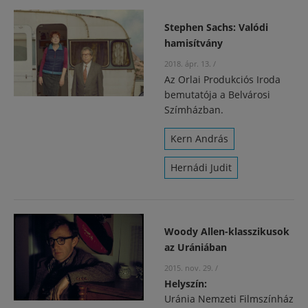
Stephen Sachs: Valódi
hamisítvány
2018. ápr. 13.
/
Az Orlai Produkciós Iroda
bemutatója a Belvárosi
Szímházban.
Kern András
Hernádi Judit
Woody Allen-klasszikusok
az Urániában
2015. nov. 29.
/
Helyszín:
Uránia Nemzeti Filmszínház