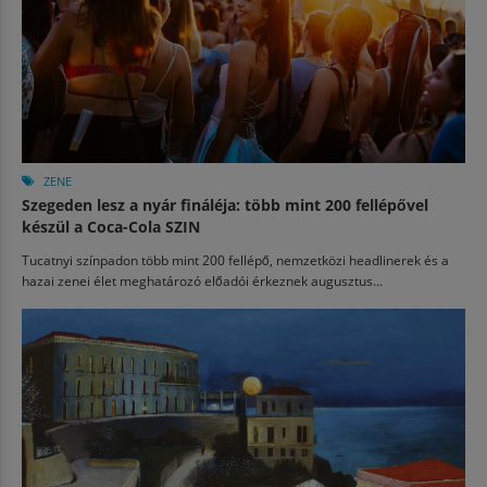
ZENE
Szegeden lesz a nyár fináléja: több mint 200 fellépővel
készül a Coca-Cola SZIN
Tucatnyi színpadon több mint 200 fellépő, nemzetközi headlinerek és a
hazai zenei élet meghatározó előadói érkeznek augusztus...