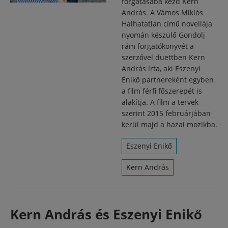
forgatásába kezd Kern
András. A Vámos Miklós
Halhatatlan című novellája
nyomán készülő Gondolj
rám forgatókönyvét a
szerzővel duettben Kern
András írta, aki Eszenyi
Enikő partnereként egyben
a film férfi főszerepét is
alakítja. A film a tervek
szerint 2015 februárjában
kerül majd a hazai mozikba.
Eszenyi Enikő
Kern András
Kern András és Eszenyi Enikő