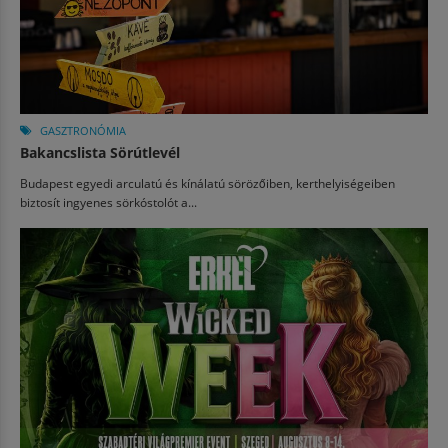
GASZTRONÓMIA
Bakancslista Sörútlevél
Budapest egyedi arculatú és kínálatú sörözőiben, kerthelyiségeiben
biztosít ingyenes sörkóstolót a...