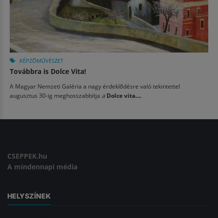
KÉPZŐMŰVÉSZET
Továbbra is Dolce Vita!
A Magyar Nemzeti Galéria a nagy érdeklődésre való tekintettel
augusztus 30-ig meghosszabbítja
a
Dolce vita....
CSEPPEK.hu
A mindennapi média
HELYSZÍNEK