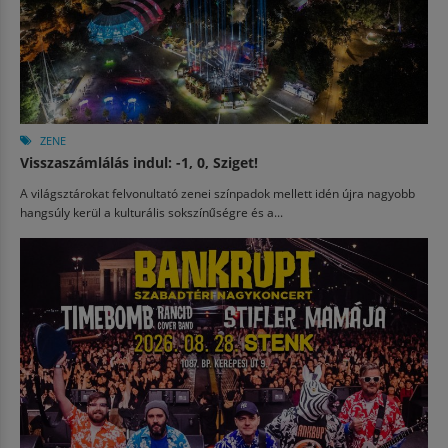
ZENE
Visszaszámlálás indul: -1, 0, Sziget!
A világsztárokat felvonultató zenei színpadok mellett idén újra nagyobb
hangsúly kerül a kulturális sokszínűségre és a...