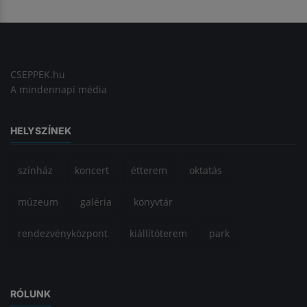
CSEPPEK.hu
A mindennapi média
HELYSZÍNEK
színház
koncert
étterem
oktatás
múzeum
galéria
könyvtár
rendezvényközpont
kiállítóterem
park
RÓLUNK