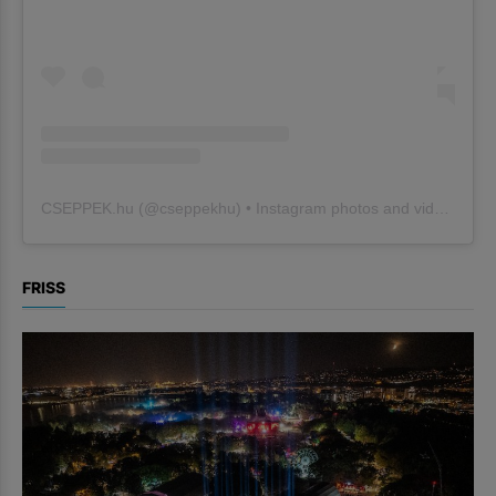
CSEPPEK.hu
(@
cseppekhu
) • Instagram photos and videos
FRISS