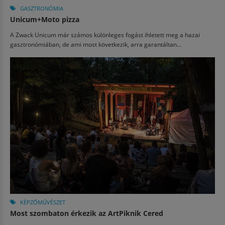
GASZTRONÓMIA
Unicum+Moto pizza
A Zwack Unicum már számos különleges fogást ihletett meg a hazai
gasztronómiában, de ami most következik, arra garantáltan...
KÉPZŐMŰVÉSZET
Most szombaton érkezik az ArtPiknik Cered