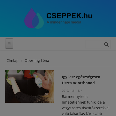
Ugrás a tartalomra
Keresés
Keresés
űrlap
Címlap
Oberling Léna
Így lesz egészségesen
tiszta az otthonod
2019. máj. 15.
/
Bármennyire is
hihetetlennek tűnik, de a
vegyszeres tisztítószerekkel
való takarítás károsabb