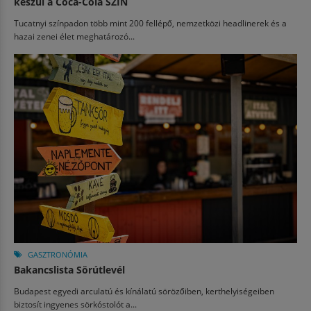
készül a Coca-Cola SZIN
Tucatnyi színpadon több mint 200 fellépő, nemzetközi headlinerek és a
hazai zenei élet meghatározó...
GASZTRONÓMIA
Bakancslista Sörútlevél
Budapest egyedi arculatú és kínálatú sörözőiben, kerthelyiségeiben
biztosít ingyenes sörkóstolót a...