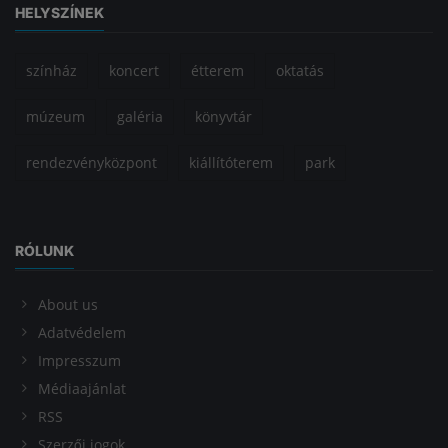
HELYSZÍNEK
színház
koncert
étterem
oktatás
múzeum
galéria
könyvtár
rendezvényközpont
kiállítóterem
park
RÓLUNK
About us
Adatvédelem
Impresszum
Médiaajánlat
RSS
Szerzői jogok