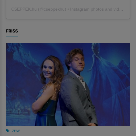
CSEPPEK.hu
(@
cseppekhu
) • Instagram photos and videos
FRISS
ZENE