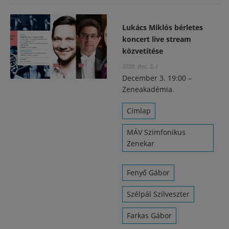
Lukács Miklós bérletes
koncert live stream
közvetítése
2020. dec. 2.
/
December 3. 19:00 –
Zeneakadémia.
Címlap
MÁV Szimfonikus
Zenekar
Fenyő Gábor
Szélpál Szilveszter
Farkas Gábor