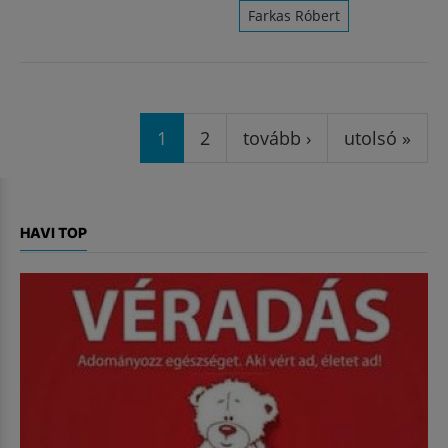
Farkas Róbert
Oldalak
1
2
tovább ›
utolsó »
HAVI TOP