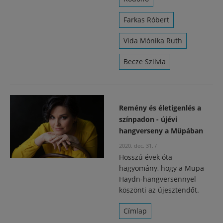
Farkas Róbert
Vida Mónika Ruth
Becze Szilvia
Remény és életigenlés a
színpadon - újévi
hangverseny a Müpában
2020. dec. 31.
/
Hosszú évek óta
hagyomány, hogy a Müpa
Haydn-hangversennyel
köszönti az újesztendőt.
Címlap