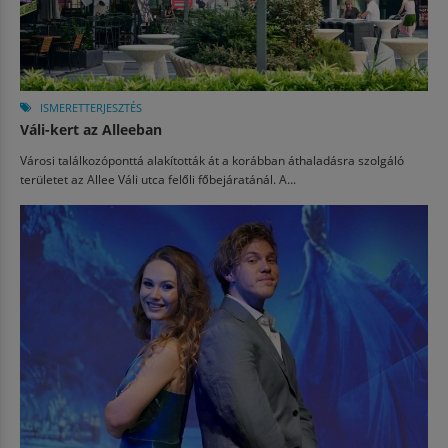
ISMERETTERJESZTÉS
Váli-kert az Alleeban
Városi találkozóponttá alakították át a korábban áthaladásra szolgáló
területet az Allee Váli utca felőli főbejáratánál. A...