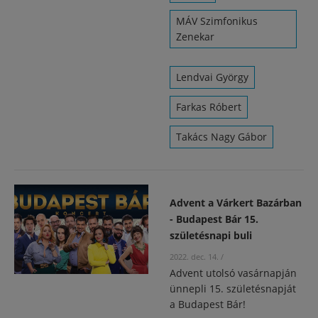
MÁV Szimfonikus
Zenekar
Lendvai György
Farkas Róbert
Takács Nagy Gábor
Advent a Várkert Bazárban
- Budapest Bár 15.
születésnapi buli
2022. dec. 14.
/
Advent utolsó vasárnapján
ünnepli 15. születésnapját
a Budapest Bár!