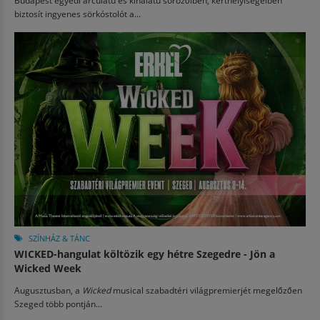
Budapest egyedi arculatú és kínálatú sörözőiben, kerthelyiségeiben
biztosít ingyenes sörkóstolót a...
SZÍNHÁZ & TÁNC
WICKED-hangulat költözik egy hétre Szegedre - Jön a
Wicked Week
Augusztusban, a
Wicked
musical szabadtéri világpremierjét megelőzően
Szeged több pontján...