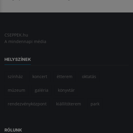
CSEPPEK.hu
A mindennapi média
HELYSZÍNEK
színház
koncert
étterem
oktatás
múzeum
galéria
könyvtár
rendezvényközpont
kiállítóterem
park
RÓLUNK