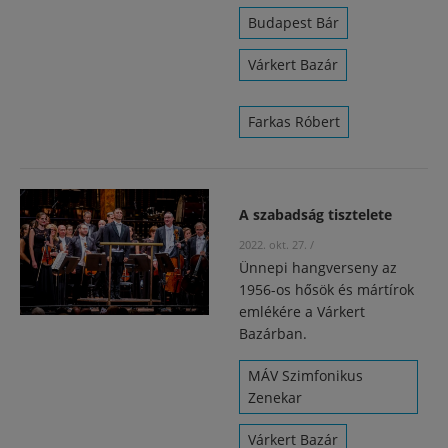
Budapest Bár
Várkert Bazár
Farkas Róbert
A szabadság tisztelete
2022. okt. 27.
/
Ünnepi hangverseny az
1956-os hősök és mártírok
emlékére a Várkert
Bazárban.
MÁV Szimfonikus
Zenekar
Várkert Bazár