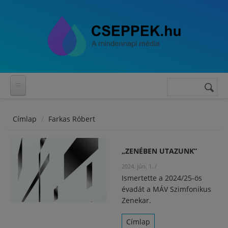
Ugrás a tartalomra
Keresés
Keresés
űrlap
Címlap
Farkas Róbert
„ZENÉBEN UTAZUNK”
2024. jún. 1.
/
Ismertette a 2024/25-ös
évadát a MÁV Szimfonikus
Zenekar.
Címlap