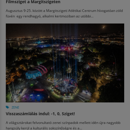
Filmsziget a Margitszigeten
Augusztus 9-25. között a Margitszigeti Atlétikai Centrum hívogatóan zöld
füvén egy rendhagyó, alkalmi kertmoziban az utóbbi...
ZENE
Visszaszámlálás indul: -1, 0, Sziget!
A világsztárokat felvonultató zenei színpadok mellett idén újra nagyobb
hangsúly kerül a kulturális sokszínűségre és a...