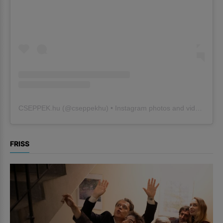
CSEPPEK.hu
(@
cseppekhu
) • Instagram photos and videos
FRISS