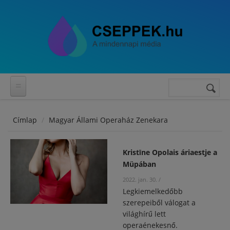
Ugrás a tartalomra
Keresés
Keresés
űrlap
Címlap
Magyar Állami Operaház Zenekara
Kristīne Opolais áriaestje a
Müpában
2022. jan. 30.
/
Legkiemelkedőbb
szerepeiből válogat a
világhírű lett
operaénekesnő.