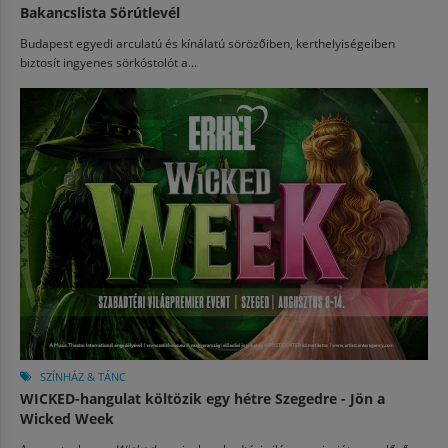
Bakancslista Sörútlevél
Budapest egyedi arculatú és kínálatú sörözőiben, kerthelyiségeiben
biztosít ingyenes sörkóstolót a...
SZÍNHÁZ & TÁNC
WICKED-hangulat költözik egy hétre Szegedre - Jön a
Wicked Week