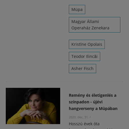
Müpa
Magyar Állami
Operaház Zenekara
Kristīne Opolais
Teodor Ilincăi
Asher Fisch
Remény és életigenlés a
színpadon - újévi
hangverseny a Müpában
2020. dec. 31.
/
Hosszú évek óta