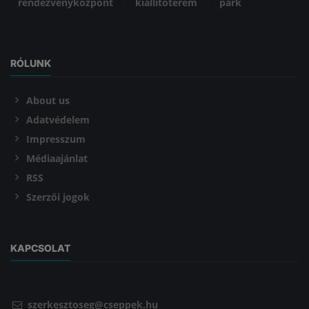
rendezvényközpont
kiállítóterem
park
RÓLUNK
About us
Adatvédelem
Impresszum
Médiaajánlat
RSS
Szerzői jogok
KAPCSOLAT
szerkesztoseg@cseppek.hu