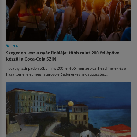
ZENE
Szegeden lesz a nyár fináléja: több mint 200 fellépővel
készül a Coca-Cola SZIN
Tucatnyi színpadon több mint 200 fellépő, nemzetközi headlinerek és a
hazai zenei élet meghatározó előadói érkeznek augusztus...