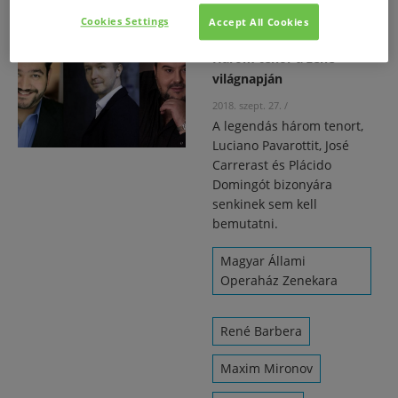
Cookies Settings
Accept All Cookies
Három tenor a zene
világnapján
2018. szept. 27.
/
A legendás három tenort,
Luciano Pavarottit, José
Carrerast és Plácido
Domingót bizonyára
senkinek sem kell
bemutatni.
Magyar Állami
Operaház Zenekara
René Barbera
Maxim Mironov