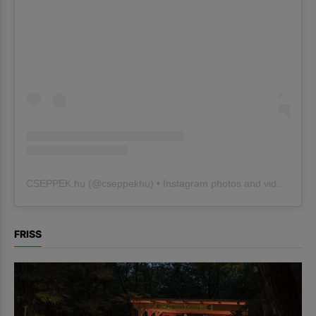
CSEPPEK.hu
(@
cseppekhu
) • Instagram photos and videos
FRISS