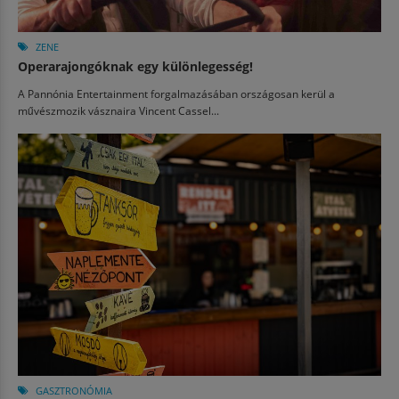
ZENE
Operarajongóknak egy különlegesség!
A Pannónia Entertainment forgalmazásában országosan kerül a
művészmozik vásznaira Vincent Cassel...
GASZTRONÓMIA