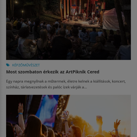
KÉPZŐMŰVÉSZET
Most szombaton érkezik az ArtPiknik Cered
Egy napra megnyílnak a műtermek, életre kelnek a kiállítások, koncert,
színház, tárlatvezetések és palóc ízek várják a...