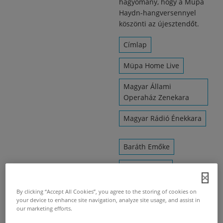
hagyomány, hogy a Müpa
Haydn-hangversennyel
köszönti az újesztendőt.
Címlap
Müpa Home Live
Magyar Állami
Operaház Zenekara
Magyar Rádió Énekkara
Baráth Emőke
David Fischer
Sebestyén Miklós
By clicking “Accept All Cookies”, you agree to the storing of cookies on
your device to enhance site navigation, analyze site usage, and assist in
Farkas Róbert
our marketing efforts.