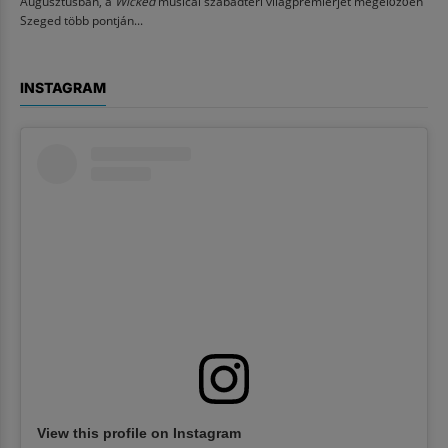
Augusztusban, a
Wicked
musical szabadtéri világpremierjét megelőzően
Szeged több pontján...
INSTAGRAM
View this profile on Instagram