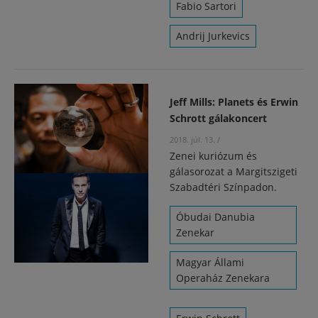
Fabio Sartori
Andrij Jurkevics
Jeff Mills: Planets és Erwin
Schrott gálakoncert
2018. júl. 13.
/
Zenei kuriózum és
gálasorozat a Margitszigeti
Szabadtéri Színpadon.
Óbudai Danubia
Zenekar
Magyar Állami
Operaház Zenekara