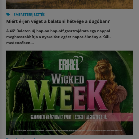
ISMERETTERJESZTÉS
Miért érjen véget a balatoni hétvége a dugóban?
A 46° Balaton új hop-on hop-off gasztrojárata egy nappal
meghosszabbítja a nyaralást: egész napos élmény a Káli-
medencében....