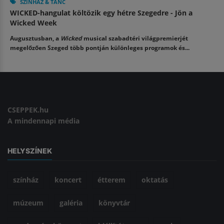
SZÍNHÁZ & TÁNC
WICKED-hangulat költözik egy hétre Szegedre - Jön a
Wicked Week
Augusztusban, a
Wicked
musical szabadtéri világpremierjét
megelőzően Szeged több pontján különleges programok és...
CSEPPEK.hu
A mindennapi média
HELYSZÍNEK
színház
koncert
étterem
oktatás
múzeum
galéria
könyvtár