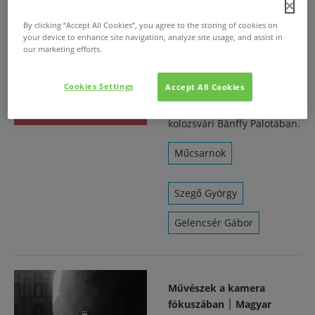
By clicking “Accept All Cookies”, you agree to the storing of cookies on
your device to enhance site navigation, analyze site usage, and assist in
our marketing efforts.
Művészek a kamera
fókuszában
Cookies Settings
Accept All Cookies
2022. máj. 12.
/
A Műcsarnok kiállítása a
kolozsvári Bánffy Palotában.
Műcsarnok
Szegő György
Gelencsér Gábor
Művészek a kamera
fókuszában ׀ Magyar