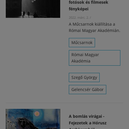
fotósok és filmesek
fényképei
2022. márc. 2.
/
A Műcsarnok kiállítása a
Római Magyar Akadémián.
Műcsarnok
Római Magyar
Akadémia
Szegő György
Gelencsér Gábor
A bomlás virágai -
Fejezetek a Hórusz