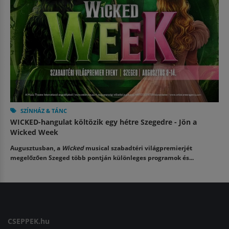
SZÍNHÁZ & TÁNC
WICKED-hangulat költözik egy hétre Szegedre - Jön a
Wicked Week
Augusztusban, a
Wicked
musical szabadtéri világpremierjét
megelőzően Szeged több pontján különleges programok és...
CSEPPEK.hu