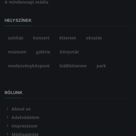
A mindennapi média
HELYSZÍNEK
színház
koncert
étterem
oktatás
múzeum
galéria
könyvtár
rendezvényközpont
kiállítóterem
park
RÓLUNK
About us
Adatvédelem
Impresszum
Médiaajánlat