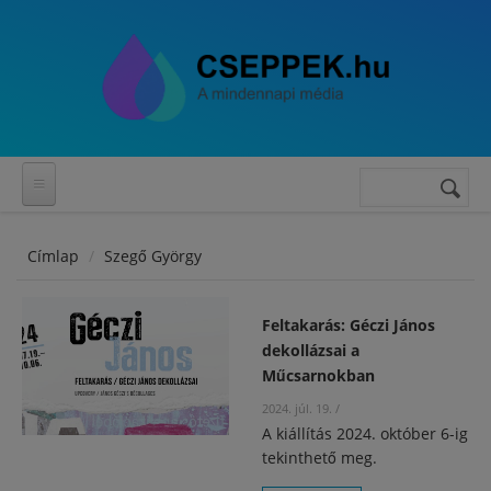
Ugrás a tartalomra
Keresés
Keresés
űrlap
Címlap
Szegő György
Feltakarás: Géczi János
dekollázsai a
Műcsarnokban
2024. júl. 19.
/
A kiállítás 2024. október 6-ig
tekinthető meg.