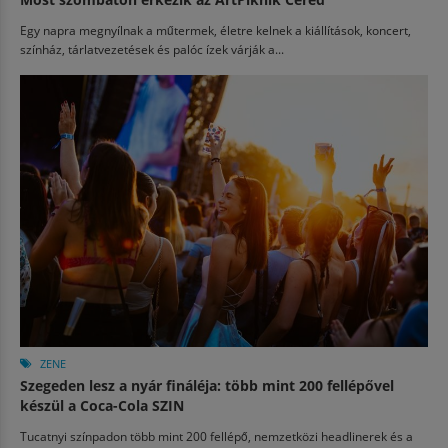
Egy napra megnyílnak a műtermek, életre kelnek a kiállítások, koncert,
színház, tárlatvezetések és palóc ízek várják a...
ZENE
Szegeden lesz a nyár fináléja: több mint 200 fellépővel
készül a Coca-Cola SZIN
Tucatnyi színpadon több mint 200 fellépő, nemzetközi headlinerek és a