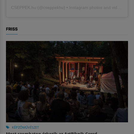
CSEPPEK.hu
(@
cseppekhu
) • Instagram photos and videos
FRISS
KÉPZŐMŰVÉSZET
Most szombaton érkezik az ArtPiknik Cered