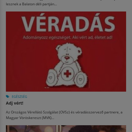
lesznek a Balaton déli partján...
EGÉSZSÉG
Adj vért!
Az Országos Vérellátó Szolgálat (OVSz) és véradásszervező partnere, a
Magyar Vöröskereszt (MVK)...