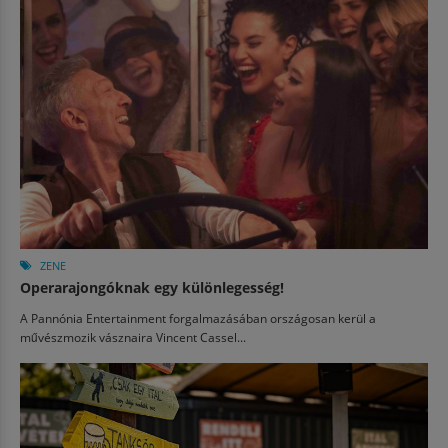
ZENE
Operarajongóknak egy különlegesség!
A Pannónia Entertainment forgalmazásában országosan kerül a
művészmozik vásznaira Vincent Cassel...