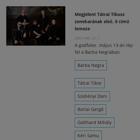
Megjelent Tátrai Tibusz
zenekarának első, 0 című
lemeze
2023. febr. 21.
/
A godfater. május 13-án lép
fel a Barba Negrában.
Barba Negra
Tátrai Tibor
Szebényi Dani
Borlai Gergő
Gotthard Mihály
Kéri Samu