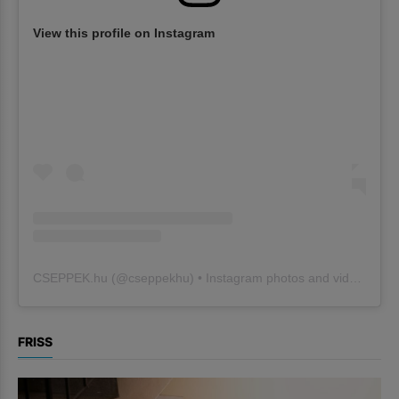
View this profile on Instagram
CSEPPEK.hu
(@
cseppekhu
) • Instagram photos and videos
FRISS