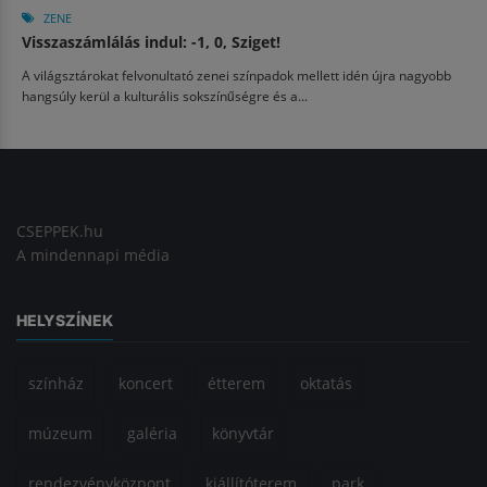
ZENE
Visszaszámlálás indul: -1, 0, Sziget!
A világsztárokat felvonultató zenei színpadok mellett idén újra nagyobb
hangsúly kerül a kulturális sokszínűségre és a...
CSEPPEK.hu
A mindennapi média
HELYSZÍNEK
színház
koncert
étterem
oktatás
múzeum
galéria
könyvtár
rendezvényközpont
kiállítóterem
park