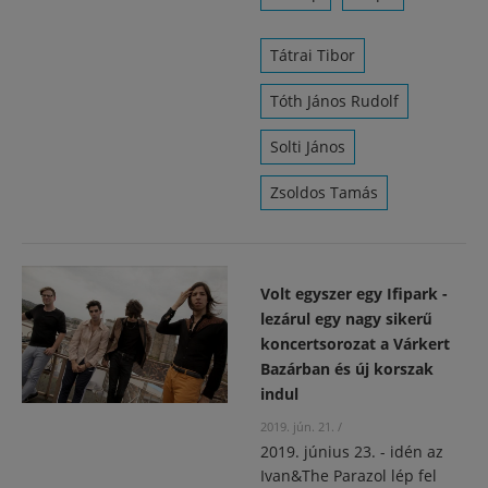
Tátrai Tibor
Tóth János Rudolf
Solti János
Zsoldos Tamás
Volt egyszer egy Ifipark -
lezárul egy nagy sikerű
koncertsorozat a Várkert
Bazárban és új korszak
indul
2019. jún. 21.
/
2019. június 23. - idén az
Ivan&The Parazol lép fel