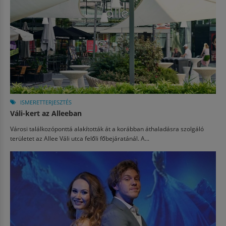
ISMERETTERJESZTÉS
Váli-kert az Alleeban
Városi találkozóponttá alakították át a korábban áthaladásra szolgáló
területet az Allee Váli utca felőli főbejáratánál. A...