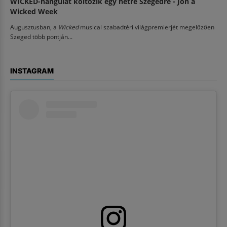
WICKED-hangulat költözik egy hétre Szegedre - Jön a
Wicked Week
Augusztusban, a
Wicked
musical szabadtéri világpremierjét megelőzően
Szeged több pontján...
INSTAGRAM