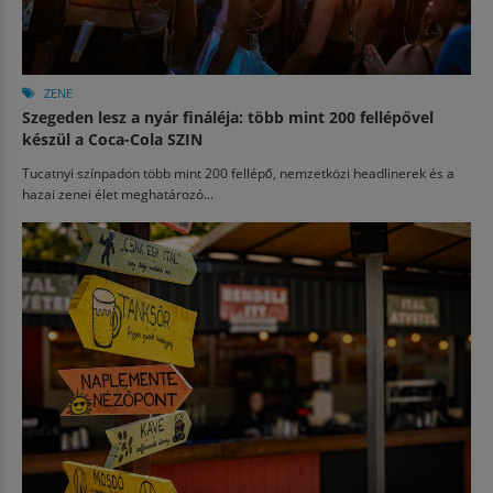
ZENE
Szegeden lesz a nyár fináléja: több mint 200 fellépővel
készül a Coca-Cola SZIN
Tucatnyi színpadon több mint 200 fellépő, nemzetközi headlinerek és a
hazai zenei élet meghatározó...