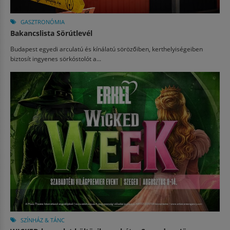
GASZTRONÓMIA
Bakancslista Sörútlevél
Budapest egyedi arculatú és kínálatú sörözőiben, kerthelyiségeiben
biztosít ingyenes sörkóstolót a...
SZÍNHÁZ & TÁNC