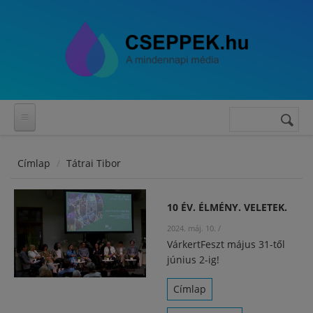
Ugrás a tartalomra
Keresés
Keresés
űrlap
Címlap
Tátrai Tibor
10 ÉV. ÉLMÉNY. VELETEK.
2024. máj. 10.
/
VárkertFeszt május 31-től
június 2-ig!
Címlap