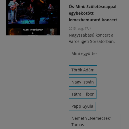
Ős-Mini: Születésnappal
egybekötött
lemezbemutató koncert
2015. aug. 17.
/
Nagyszabású koncert a
Városligeti Sörsátorban.
Mini együttes
Török Ádám
Nagy István
Tátrai Tibor
Papp Gyula
Németh „Nemecsek”
Tamás