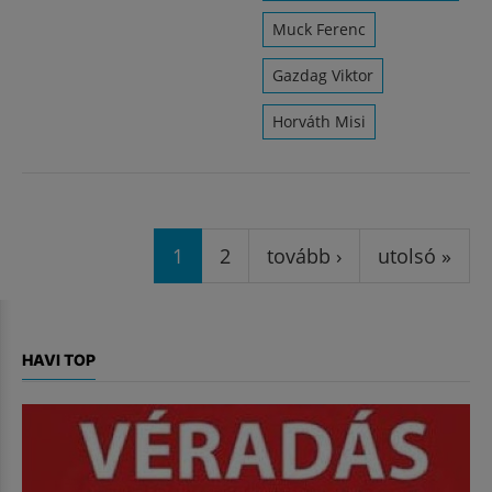
Muck Ferenc
Gazdag Viktor
Horváth Misi
Oldalak
1
2
tovább ›
utolsó »
HAVI TOP