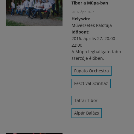
Tibor a Müpa-ban
2016. ápr. 26.
/
Helyszín:
Művészetek Palotája
Időpont:
2016. április 27.
20:00
-
22:00
A Müpa leghallgatottabb
szerzője élőben.
Fugato Orchestra
Fesztivál Színház
Tátrai Tibor
Alpár Balázs