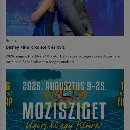
ZENE
Disney Piknik koncert és kvíz
2026. augusztus 28-án 18
órától különleges, az egész család számára
tartalmas és szórakoztató programnak ad...