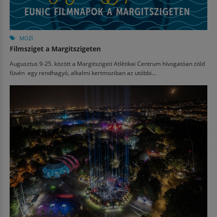
MOZI
Filmsziget a Margitszigeten
Augusztus 9-25. között a Margitszigeti Atlétikai Centrum hívogatóan zöld
füvén egy rendhagyó, alkalmi kertmoziban az utóbbi...