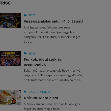
FRISS
ZENE
Visszaszámlálás indul: -1, 0, Sziget!
A világsztárokat felvonultató zenei
színpadok mellett idén újra nagyobb
hangsúly kerül a kulturális sokszínűségre
és a...
ZENE
Punkok, időutazók és
megmondók
Sokan már azon picsognak, hogy itt a nyár
vége, a STENK csapata viszont úgy döntött,
erről tudomást sem vesz, inkább bölcsen...
GASZTRONÓMIA
Unicum+Moto pizza
A Zwack Unicum már számos különleges
fogást ihletett meg a hazai