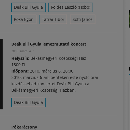
Deák Bill Gyula
Földes László (Hobo)
Póka Egon
Tátrai Tibor
Solti János
Deák Bill Gyula lemezmutató koncert
2010. márc. 4.
/
Helyszín:
Békásmegyeri Közösségi Ház
1500 Ft
Időpont:
2010. március 6. 20:00
2010. március 6-án, pénteken este nyolc órai
kezdéssel ad koncertet Deák Bill Gyula a
Békásmegyeri Közösségi Házban.
Deák Bill Gyula
Pókarácsony