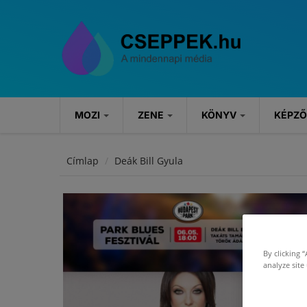
Ugrás a tartalomra
MOZI
ZENE
KÖNYV
KÉPZ
MOZI
ZENE
KÖNYV
Címlap
Deák Bill Gyula
Hírek
Hírek
Könyvajánlók
Kritikák
Koncertek
Rendezvények
Szösszenetek
By clicking 
analyze site