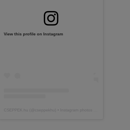
View this profile on Instagram
CSEPPEK.hu
(@
cseppekhu
) • Instagram photos and videos