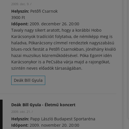
2009. dec. 9.
/
Helyszín:
Petőfi Csarnok
3900 Ft
Időpont:
2009. december 26. 20:00
Tavaly nagy sikert aratott, hogy a korábbi Hobo
Karácsonyok tradícióit folytatva, de némiképp meg is
haladva, Pókarácsony címmel rendeztek nagyszabású
blues-rock fiestát a Petőfi Csarnokban, jónéhány kiváló
hazai muzsikus közreműködésével. Póka EgonH idén
Karácsonykor is a PeCsába várja majd a rajongókat,
szintén neves előadók társaságában.
Deák Bill Gyula
Deák Bill Gyula - Életmű koncert
2009. okt. 21.
/
Helyszín:
Papp László Budapest Sportaréna
Időpont:
2009. november 20. 20:00