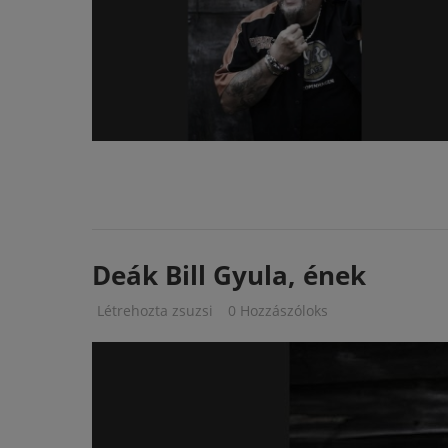
Deák Bill Gyula, ének
Létrehozta
zsuzsi
0 Hozzászóloks