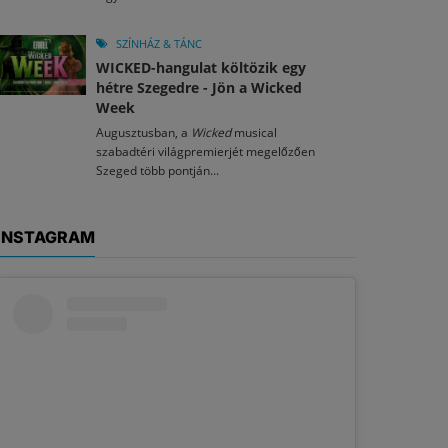
SZÍNHÁZ & TÁNC
WICKED-hangulat költözik egy
hétre Szegedre - Jön a Wicked
Week
Augusztusban, a
Wicked
musical
szabadtéri világpremierjét megelőzően
Szeged több pontján...
INSTAGRAM