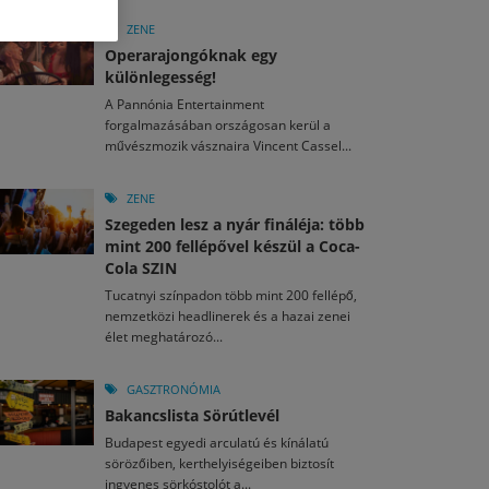
M
2026. MÁJ. 13.
a egy mese: 30 napos mesekihívást indít a Libri
ZENE
2026. JÚL. 30.
2026. JÚL. 15.
Operarajongóknak egy
agyar nézők 10 kedvenc filmje 2026 első félévében
d el a gyereket!
különlegesség!
A Pannónia Entertainment
M
2026. MÁJ. 11.
2026. JÚL. 29.
2026. JÚL. 3.
forgalmazásában országosan kerül a
ai László kapta az Artisjus Irodalmi Nagydíjat
művészmozik vásznaira Vincent Cassel...
13-án hozzánk is megérkezik a Rocktábor
rkezett a jubileumi Művészetek Völgye – még öt
a kulturális ünnep
ZENE
Szegeden lesz a nyár fináléja: több
mint 200 fellépővel készül a Coca-
Cola SZIN
Tucatnyi színpadon több mint 200 fellépő,
nemzetközi headlinerek és a hazai zenei
élet meghatározó...
GASZTRONÓMIA
Bakancslista Sörútlevél
Budapest egyedi arculatú és kínálatú
sörözőiben, kerthelyiségeiben biztosít
ingyenes sörkóstolót a...