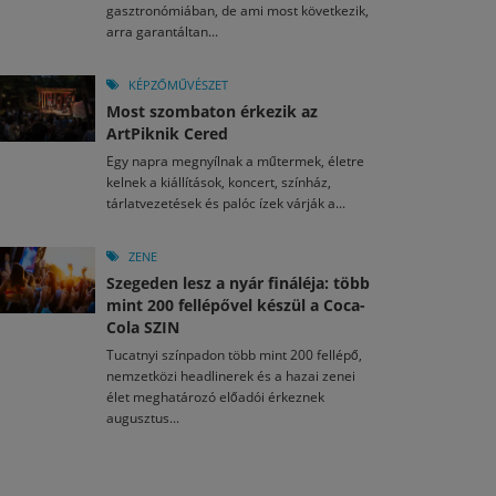
gasztronómiában, de ami most következik,
arra garantáltan...
KÉPZŐMŰVÉSZET
Most szombaton érkezik az
ArtPiknik Cered
Egy napra megnyílnak a műtermek, életre
kelnek a kiállítások, koncert, színház,
tárlatvezetések és palóc ízek várják a...
ZENE
Szegeden lesz a nyár fináléja: több
mint 200 fellépővel készül a Coca-
Cola SZIN
Tucatnyi színpadon több mint 200 fellépő,
nemzetközi headlinerek és a hazai zenei
élet meghatározó előadói érkeznek
augusztus...