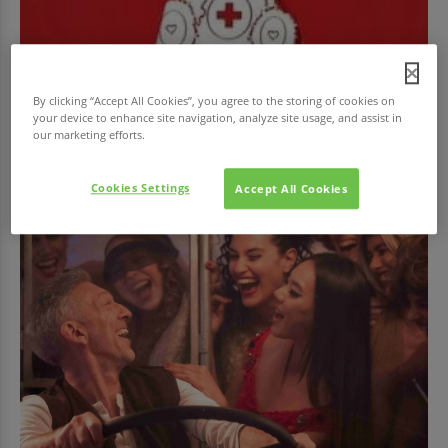
EGÉSZSÉG
By clicking “Accept All Cookies”, you agree to the storing of cookies on
Adj vért!
your device to enhance site navigation, analyze site usage, and assist in
our marketing efforts.
Az Országos Vérellátó Szolgálat (OVSz) és véradásszervező partnere, a
Magyar Vöröskereszt (MVK)...
Cookies Settings
Accept All Cookies