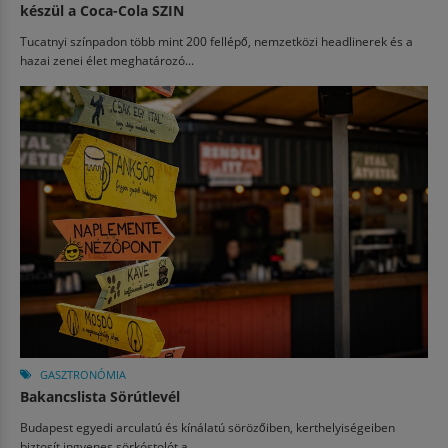
készül a Coca-Cola SZIN
Tucatnyi színpadon több mint 200 fellépő, nemzetközi headlinerek és a
hazai zenei élet meghatározó...
GASZTRONÓMIA
Bakancslista Sörútlevél
Budapest egyedi arculatú és kínálatú sörözőiben, kerthelyiségeiben
biztosít ingyenes sörkóstolót a...