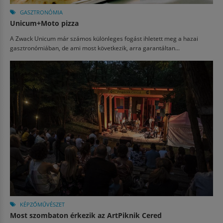
GASZTRONÓMIA
Unicum+Moto pizza
A Zwack Unicum már számos különleges fogást ihletett meg a hazai
gasztronómiában, de ami most következik, arra garantáltan...
KÉPZŐMŰVÉSZET
Most szombaton érkezik az ArtPiknik Cered