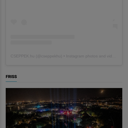
CSEPPEK.hu
(@
cseppekhu
) • Instagram photos and videos
FRISS