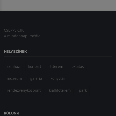
CSEPPEK.hu
A mindennapi média
HELYSZÍNEK
színház
koncert
étterem
oktatás
múzeum
galéria
könyvtár
rendezvényközpont
kiállítóterem
park
RÓLUNK