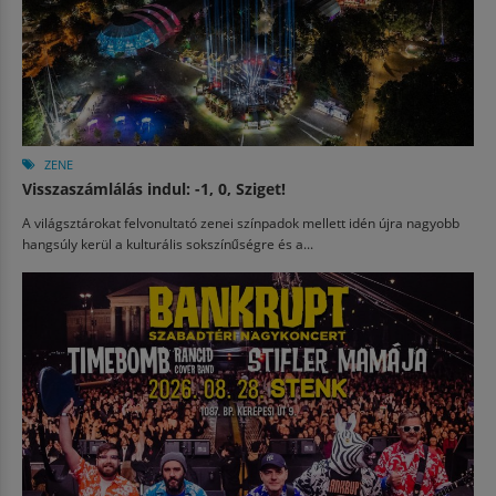
ZENE
Visszaszámlálás indul: -1, 0, Sziget!
A világsztárokat felvonultató zenei színpadok mellett idén újra nagyobb
hangsúly kerül a kulturális sokszínűségre és a...