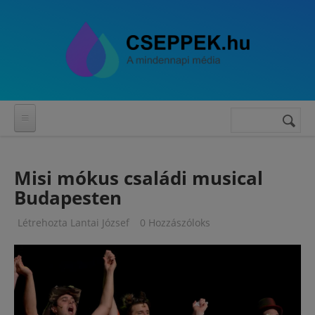
Ugrás a tartalomra
Keresés
Keresés
űrlap
Misi mókus családi musical
Budapesten
Létrehozta
Lantai József
0 Hozzászóloks