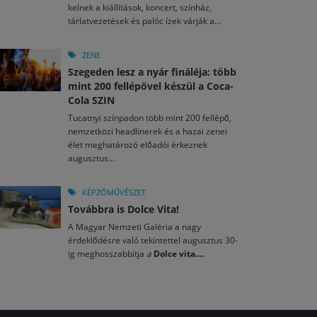
kelnek a kiállítások, koncert, színház,
tárlatvezetések és palóc ízek várják a...
ZENE
Szegeden lesz a nyár fináléja: több
mint 200 fellépővel készül a Coca-
Cola SZIN
Tucatnyi színpadon több mint 200 fellépő,
nemzetközi headlinerek és a hazai zenei
élet meghatározó előadói érkeznek
augusztus...
KÉPZŐMŰVÉSZET
Továbbra is Dolce Vita!
A Magyar Nemzeti Galéria a nagy
érdeklődésre való tekintettel augusztus 30-
ig meghosszabbítja
a
Dolce vita....