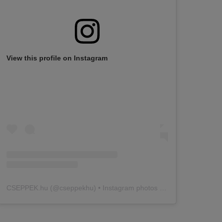
View this profile on Instagram
CSEPPEK.hu
(@
cseppekhu
) • Instagram photos and videos