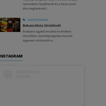
nemzetközi headlinerek és a hazai zenei
élet meghatározó...
GASZTRONÓMIA
Bakancslista Sörútlevél
Budapest egyedi arculatú és kínálatú
sörözőiben, kerthelyiségeiben biztosít
ingyenes sörkóstolót a...
INSTAGRAM