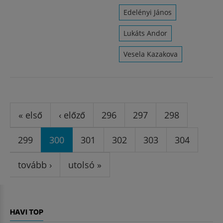
Edelényi János
Lukáts Andor
Vesela Kazakova
Oldalak
« első
‹ előző
296
297
298
299
300
301
302
303
304
tovább ›
utolsó »
HAVI TOP