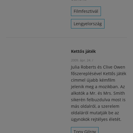
Filmfesztivál
Lengyelország
Kettős játék
2009. ápr. 24.
/
Julia Roberts és Clive Owen
főszereplésével Kettős játék
címmel újabb kémfilm
jelenik meg a mozikban. Az
alkotók a Mr. és Mrs. Smith
sikerén felbuzdulva most is
más oldalról, a szerelem
oldaláról mutatják be az
ügynökök rejtélyes életét.
Tony Gilroy