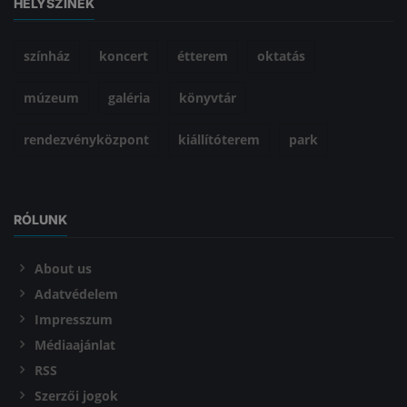
HELYSZÍNEK
színház
koncert
étterem
oktatás
múzeum
galéria
könyvtár
rendezvényközpont
kiállítóterem
park
RÓLUNK
About us
Adatvédelem
Impresszum
Médiaajánlat
RSS
Szerzői jogok