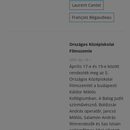
Laurent Cantet
François Bégaudeau
Országos Középiskolai
Filmszemle
2009. ápr. 20.
/
Április 17-e és 19-e között
rendezték meg az 5.
Országos Középiskolai
Filmszemlét a budapesti
Káldor Miklós
Kollégiumban. A Balog Judit
színművésznő, Boldizsár
András operatőr, Jancsó
Miklós, Salamon András
filmrendezők és Sas István