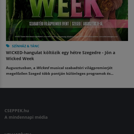
SZÍNHÁZ & TÁNC
WICKED-hangulat költözik egy hétre Szegedre - Jön a
Wicked Week
Augusztusban, a
Wicked
musical szabadtéri világpremierjét
megelőzően Szeged több pontján különleges programok és...
CSEPPEK.hu
A mindennapi média