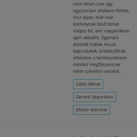
nem lehet csak úgy
egyszerűen elsiklani fölötte,
hisz olyan, már-már
közhelynek tűnő témát
dolgoz fel, ami napjainkban
igen aktuális. Egymást
átszövő szálak, kusza
kapcsolatok, érdekszférák
ütközése, s természetesen
mindez megfűszerezve
némi szerelmi vonallal.
Gilles Béhat
Gérard Depardieu
Olivier Marchal