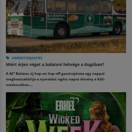
ISMERETTERJESZTÉS
Miért érjen véget a balatoni hétvége a dugóban?
A 46° Balaton új hop-on hop-off gasztrojárata egy nappal
meghosszabbítja a nyaralást: egész napos élmény a Káli-
medencében....