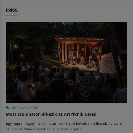
FRISS
KÉPZŐMŰVÉSZET
Most szombaton érkezik az ArtPiknik Cered
Egy napra megnyílnak a műtermek, életre kelnek a kiállítások, koncert,
színház, tárlatvezetések és palóc ízek várják a...