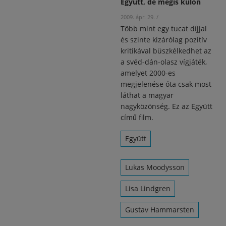
Együtt, de mégis külön
2009. ápr. 29.
/
Több mint egy tucat díjjal
és szinte kizárólag pozitív
kritikával büszkélkedhet az
a svéd-dán-olasz vígjáték,
amelyet 2000-es
megjelenése óta csak most
láthat a magyar
nagyközönség. Ez az Együtt
című film.
Együtt
Lukas Moodysson
Lisa Lindgren
Gustav Hammarsten