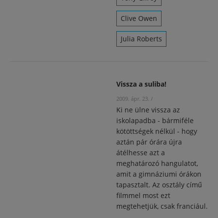
Clive Owen
Julia Roberts
Vissza a suliba!
2009. ápr. 23.
/
Ki ne ülne vissza az
iskolapadba - bármiféle
kötöttségek nélkül - hogy
aztán pár órára újra
átélhesse azt a
meghatározó hangulatot,
amit a gimnáziumi órákon
tapasztalt. Az osztály című
filmmel most ezt
megtehetjük, csak franciául.