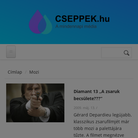
Ugrás a tartalomra
Keresés
Keresés
űrlap
Címlap
Mozi
Diamant 13 „A zsaruk
becsülete???”
2009. máj. 13.
/
Gérard Depardieu legújabb,
klasszikus zsarufilmjét már
több mozi a palettájára
tűzte. A filmet megnézve