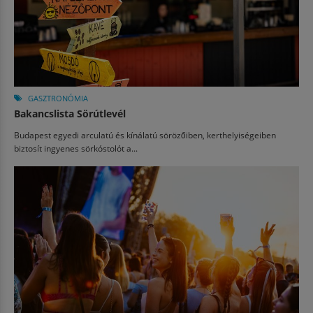
GASZTRONÓMIA
Bakancslista Sörútlevél
Budapest egyedi arculatú és kínálatú sörözőiben, kerthelyiségeiben
biztosít ingyenes sörkóstolót a...