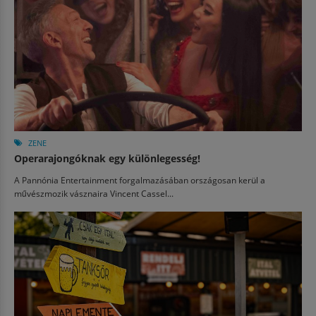
ZENE
Operarajongóknak egy különlegesség!
A Pannónia Entertainment forgalmazásában országosan kerül a
művészmozik vásznaira Vincent Cassel...