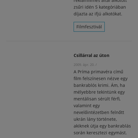
reklámfilmes által alkotott
zsűri idén 5 kategóriában
díjazta az ifjú alkotókat.
Filmfesztivál
Csillárral az úton
2009. ápr. 20.
/
A Príma primavéra című
film felszínesen nézve egy
bankrablós krimi. Ám, ha
mélyebbre tekintünk egy
mentálisan sérült férfi,
valamint egy
nevelőintézetben felnőtt
ukrán lány története,
akiknek útja egy bankrablás
során keresztezi egymást.