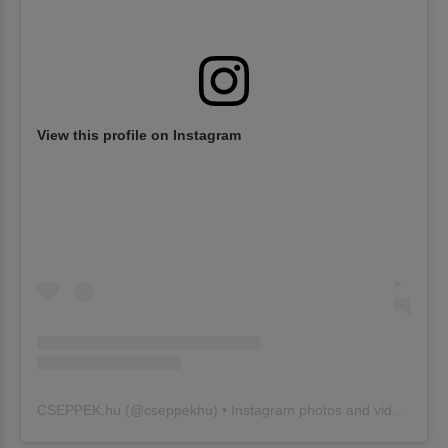
View this profile on Instagram
CSEPPEK.hu
(@
cseppekhu
) • Instagram photos and videos