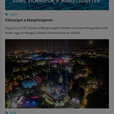
MOZI
Filmsziget a Margitszigeten
Augusztus 9-25. között a Margitszigeti Atlétikai Centrum hívogatóan zöld
füvén egy rendhagyó, alkalmi kertmoziban az utóbbi...
ZENE