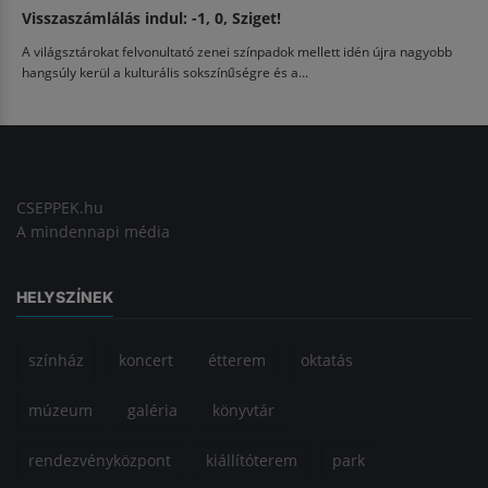
Visszaszámlálás indul: -1, 0, Sziget!
A világsztárokat felvonultató zenei színpadok mellett idén újra nagyobb
hangsúly kerül a kulturális sokszínűségre és a...
CSEPPEK.hu
A mindennapi média
HELYSZÍNEK
színház
koncert
étterem
oktatás
múzeum
galéria
könyvtár
rendezvényközpont
kiállítóterem
park