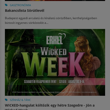
GASZTRONÓMIA
Bakancslista Sörútlevél
Budapest egyedi arculatú és kínálatú sörözőiben, kerthelyiségeiben
biztosít ingyenes sörkóstolót a...
SZÍNHÁZ & TÁNC
WICKED-hangulat költözik egy hétre Szegedre - Jön a