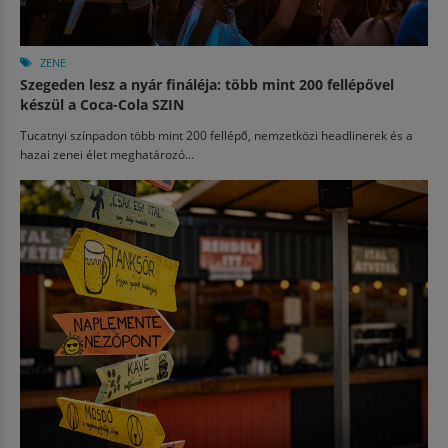
ZENE
Szegeden lesz a nyár fináléja: több mint 200 fellépővel
készül a Coca-Cola SZIN
Tucatnyi színpadon több mint 200 fellépő, nemzetközi headlinerek és a
hazai zenei élet meghatározó...