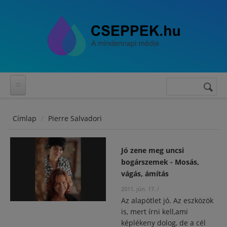
Ugrás a tartalomra
Keres
Keresés
űrlap
Címlap
Pierre Salvadori
Jó zene meg uncsi
bogárszemek - Mosás,
vágás, ámítás
2011. jún. 17.
/
Az alapötlet jó. Az eszközök
is, mert írni kell,ami
képlékeny dolog, de a cél