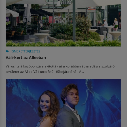
ISMERETTERJESZTÉS
Váli-kert az Alleeban
Városi találkozóponttá alakították át a korábban áthaladásra szolgáló
területet az Allee Váli utca felőli főbejáratánál. A...