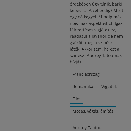
érdekében úgy tűnik, bárki
képes rá. A cél pedig? Most
egy nő kegyei. Mindig más
nőé, más aspektusból. Igazi
félreértéses vígjáték ez,
ráadásul a javából, de nem
győzött meg a színészi
játék. Akkor sem, ha ezt a
színészt Audrey Tatou-nak
hívják.
Franciaország
Romantika
Vígjáték
Film
Mosás, vágás, ámítás
Audrey Tautou