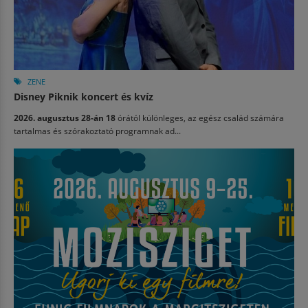
ZENE
Disney Piknik koncert és kvíz
2026. augusztus 28-án 18
órától különleges, az egész család számára
tartalmas és szórakoztató programnak ad...