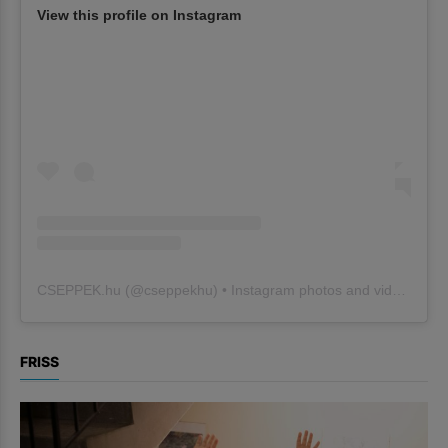
View this profile on Instagram
CSEPPEK.hu
(@
cseppekhu
) • Instagram photos and videos
FRISS