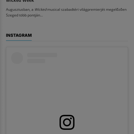
Wicked Week
Augusztusban, a
Wicked
musical szabadtéri világpremierjét megelőzően
Szeged több pontján...
INSTAGRAM