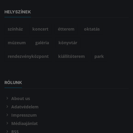
HELYSZÍNEK
színház
koncert
étterem
oktatás
múzeum
galéria
könyvtár
rendezvényközpont
kiállítóterem
park
RÓLUNK
About us
Adatvédelem
Impresszum
Médiaajánlat
RSS