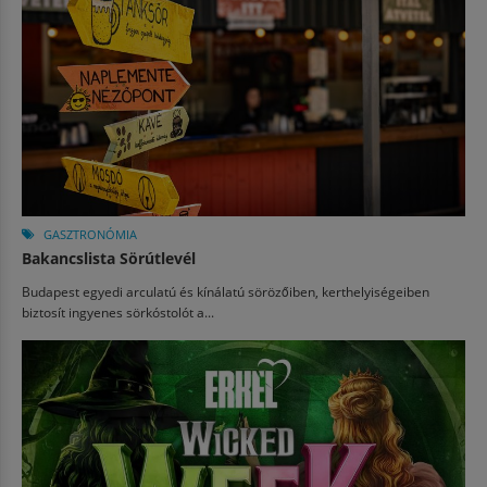
GASZTRONÓMIA
Bakancslista Sörútlevél
Budapest egyedi arculatú és kínálatú sörözőiben, kerthelyiségeiben
biztosít ingyenes sörkóstolót a...