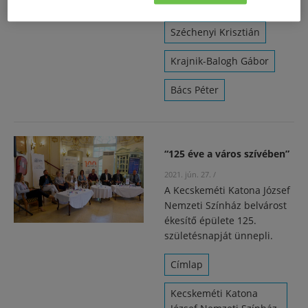
Sipos Imre
Széchenyi Krisztián
Krajnik-Balogh Gábor
Bács Péter
“125 éve a város szívében”
2021. jún. 27.
/
A Kecskeméti Katona József
Nemzeti Színház belvárost
ékesítő épülete 125.
születésnapját ünnepli.
Címlap
Kecskeméti Katona