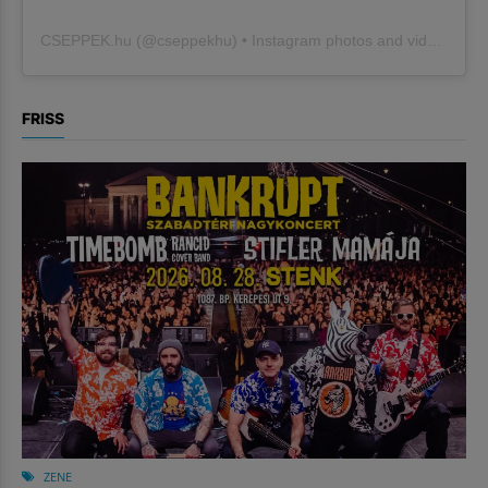
CSEPPEK.hu
(@
cseppekhu
) • Instagram photos and videos
FRISS
ZENE