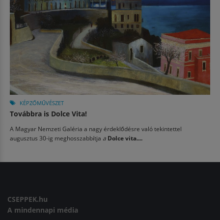
KÉPZŐMŰVÉSZET
Továbbra is Dolce Vita!
A Magyar Nemzeti Galéria a nagy érdeklődésre való tekintettel
augusztus 30-ig meghosszabbítja
a
Dolce vita....
CSEPPEK.hu
A mindennapi média