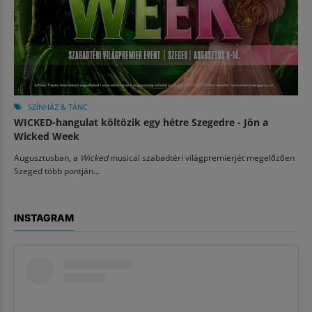
SZÍNHÁZ & TÁNC
WICKED-hangulat költözik egy hétre Szegedre - Jön a
Wicked Week
Augusztusban, a
Wicked
musical szabadtéri világpremierjét megelőzően
Szeged több pontján...
INSTAGRAM