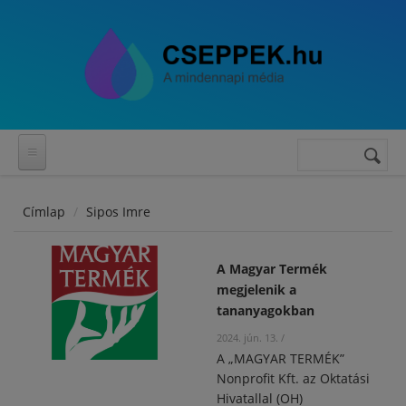
Ugrás a tartalomra
Keresés
Keresés
űrlap
Címlap
Sipos Imre
A Magyar Termék
megjelenik a
tananyagokban
2024. jún. 13.
/
A „MAGYAR TERMÉK”
Nonprofit Kft. az Oktatási
Hivatallal (OH)