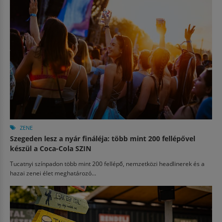
ZENE
Szegeden lesz a nyár fináléja: több mint 200 fellépővel
készül a Coca-Cola SZIN
Tucatnyi színpadon több mint 200 fellépő, nemzetközi headlinerek és a
hazai zenei élet meghatározó...