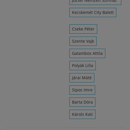
József Nemzeti Színház
Kecskemét City Balett
Cseke Péter
Szente Vajk
Galambos Attila
Polyák Lilla
Járai Máté
Sipos Imre
Barta Dóra
Károls Kati