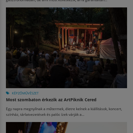
KÉPZŐMŰVÉSZET
Most szombaton érkezik az ArtPiknik Cered
Egy napra megnyílnak a műtermek, életre kelnek a kiállítások, koncert,
színház, tárlatvezetések és palóc ízek várják a...