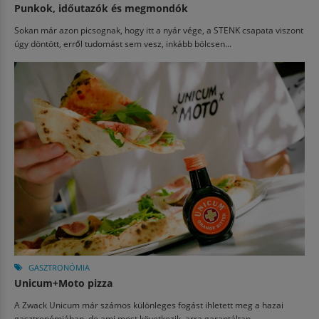
Punkok, időutazók és megmondók
Sokan már azon picsognak, hogy itt a nyár vége, a STENK csapata viszont
úgy döntött, erről tudomást sem vesz, inkább bölcsen...
GASZTRONÓMIA
Unicum+Moto pizza
A Zwack Unicum már számos különleges fogást ihletett meg a hazai
gasztronómiában, de ami most következik, arra garantáltan...