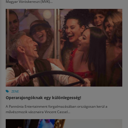
Magyar Vöröskereszt (MVK)...
ZENE
Operarajongóknak egy különlegesség!
A Pannónia Entertainment forgalmazásában országosan kerül a
művészmozik vásznaira Vincent Cassel...