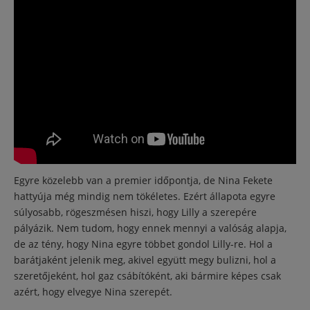
Egyre közelebb van a premier időpontja, de Nina Fekete
hattyúja még mindig nem tökéletes. Ezért állapota egyre
súlyosabb, rögeszmésen hiszi, hogy Lilly a szerepére
pályázik. Nem tudom, hogy ennek mennyi a valóság alapja,
de az tény, hogy Nina egyre többet gondol Lilly-re. Hol a
barátjaként jelenik meg, akivel együtt megy bulizni, hol a
szeretőjeként, hol gaz csábítóként, aki bármire képes csak
azért, hogy elvegye Nina szerepét.