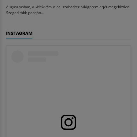
Augusztusban, a
Wicked
musical szabadtéri világpremierjét megelőzően
Szeged több pontján...
INSTAGRAM