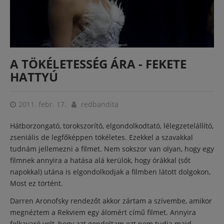
A TÖKÉLETESSÉG ÁRA - FEKETE
HATTYÚ
2011. febr. 17.
redbandita
Hátborzongató, torokszorító, elgondolkodtató, lélegzetelállító,
zseniális de legfőképpen tökéletes. Ezekkel a szavakkal
tudnám jellemezni a filmet. Nem sokszor van olyan, hogy egy
filmnek annyira a hatása alá kerülök, hogy órákkal (sőt
napokkal) utána is elgondolkodjak a filmben látott dolgokon,
Most ez történt.
Darren Aronofsky rendezőt akkor zártam a szívembe, amikor
megnéztem a Rekviem egy álomért című filmet. Annyira
felkavaró volt, hogy azt gondoltam ezt nem tudja majd