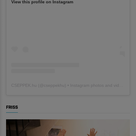
View this profile on Instagram
CSEPPEK.hu
(@
cseppekhu
) • Instagram photos and videos
FRISS