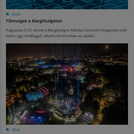
MOZI
Filmsziget a Margitszigeten
Augusztus 9-25. között a Margitszigeti Atlétikai Centrum hívogatóan zöld
füvén egy rendhagyó, alkalmi kertmoziban az utóbbi...
ZENE