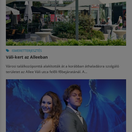
ISMERETTERJESZTÉS
Váli-kert az Alleeban
Városi találkozóponttá alakították át a korábban áthaladásra szolgáló
területet az Allee Váli utca felőli főbejáratánál. A...