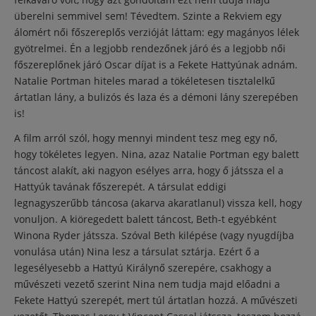
überelni semmivel sem! Tévedtem. Szinte a Rekviem egy
álomért női főszereplős verzióját láttam: egy magányos lélek
gyötrelmei. Én a legjobb rendezőnek járó és a legjobb női
főszereplőnek járó Oscar díjat is a Fekete Hattyúnak adnám.
Natalie Portman hiteles marad a tökéletesen tisztalelkű
ártatlan lány, a bulizós és laza és a démoni lány szerepében
is!
A film arról szól, hogy mennyi mindent tesz meg egy nő,
hogy tökéletes legyen. Nina, azaz Natalie Portman egy balett
táncost alakít, aki nagyon esélyes arra, hogy ő játssza el a
Hattyúk tavának főszerepét. A társulat eddigi
legnagyszerűbb táncosa (akarva akaratlanul) vissza kell, hogy
vonuljon. A kiöregedett balett táncost, Beth-t egyébként
Winona Ryder játssza. Szóval Beth kilépése (vagy nyugdíjba
vonulása után) Nina lesz a társulat sztárja. Ezért ő a
legesélyesebb a Hattyú Királynő szerepére, csakhogy a
művészeti vezető szerint Nina nem tudja majd előadni a
Fekete Hattyú szerepét, mert túl ártatlan hozzá. A művészeti