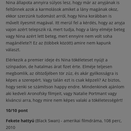
Nina állapota annyira súlyos lesz, hogy már az anyjának is
feltűnnek azok a karmolások amiket a lány magának okoz,
ekkor szerzünk tudomást arról, hogy Nina korábban is
művelt ilyesmit magával. Itt merül fel a kérdés, hogy az anyja
vajon azért telepszik rá, mert tudja, hogy a lány elméje beteg
vagy Nina azért lett beteg, mert ennyire nem volt soha
magánélete?! Ez az (többek között) amire nem kapunk
választ.
Elérkezik a premier ideje és Nina tökéleteset nyújt a
színpadon, de hatalmas árat fizet érte. Elméje teljesen
megbomlik, az öltözőjében tör zúz, és akár gyilkosságra is
képes a szerepért. Vagy talán ezt is csak képzeli? Az biztos,
hogy senki se számítson happy endre. Mindenkinek ajánlom
aki kedveli Aronofsky filmjeit, vagy Natalie Portmant vagy
kíváncsi arra, hogy mire nem képes valaki a tökéletességért!
10/10 pont
Fekete hattyú
(Black Swan) - amerikai filmdráma, 108 perc,
2010