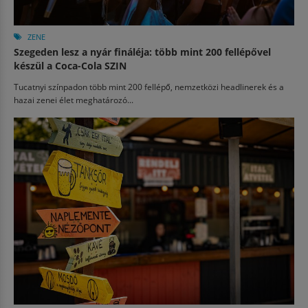
ZENE
Szegeden lesz a nyár fináléja: több mint 200 fellépővel
készül a Coca-Cola SZIN
Tucatnyi színpadon több mint 200 fellépő, nemzetközi headlinerek és a
hazai zenei élet meghatározó...