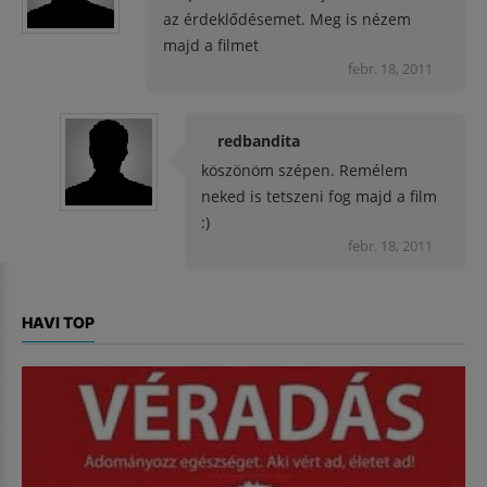
az érdeklődésemet. Meg is nézem
majd a filmet
febr. 18, 2011
redbandita
köszönöm szépen. Remélem
neked is tetszeni fog majd a film
:)
febr. 18, 2011
HAVI TOP