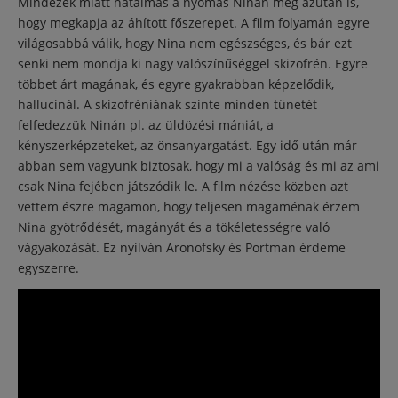
Mindezek miatt hatalmas a nyomás Ninán még azután is,
hogy megkapja az áhított főszerepet. A film folyamán egyre
világosabbá válik, hogy Nina nem egészséges, és bár ezt
senki nem mondja ki nagy valószínűséggel skizofrén. Egyre
többet árt magának, és egyre gyakrabban képzelődik,
hallucinál. A skizofréniának szinte minden tünetét
felfedezzük Ninán pl. az üldözési mániát, a
kényszerképzeteket, az önsanyargatást. Egy idő után már
abban sem vagyunk biztosak, hogy mi a valóság és mi az ami
csak Nina fejében játszódik le. A film nézése közben azt
vettem észre magamon, hogy teljesen magaménak érzem
Nina gyötrődését, magányát és a tökéletességre való
vágyakozását. Ez nyilván Aronofsky és Portman érdeme
egyszerre.