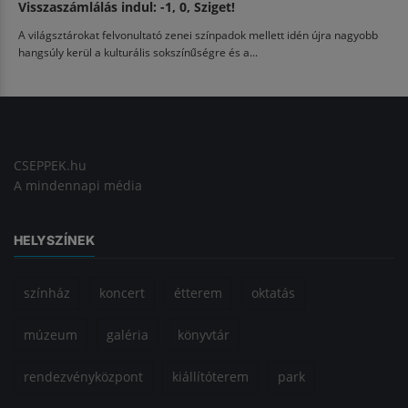
Visszaszámlálás indul: -1, 0, Sziget!
A világsztárokat felvonultató zenei színpadok mellett idén újra nagyobb
hangsúly kerül a kulturális sokszínűségre és a...
CSEPPEK.hu
A mindennapi média
HELYSZÍNEK
színház
koncert
étterem
oktatás
múzeum
galéria
könyvtár
rendezvényközpont
kiállítóterem
park