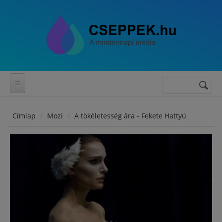
Ugrás a tartalomra
Keresés
Keresés
űrlap
Címlap
Mozi
A tökéletesség ára - Fekete Hattyú