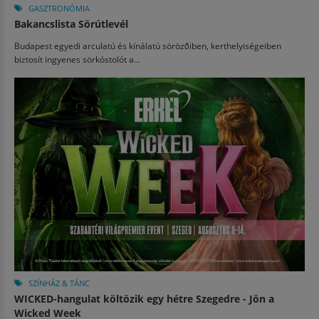
GASZTRONÓMIA
Bakancslista Sörútlevél
Budapest egyedi arculatú és kínálatú sörözőiben, kerthelyiségeiben
biztosít ingyenes sörkóstolót a...
SZÍNHÁZ & TÁNC
WICKED-hangulat költözik egy hétre Szegedre - Jön a
Wicked Week