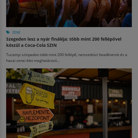
ZENE
Szegeden lesz a nyár fináléja: több mint 200 fellépővel
készül a Coca-Cola SZIN
Tucatnyi színpadon több mint 200 fellépő, nemzetközi headlinerek és a
hazai zenei élet meghatározó...