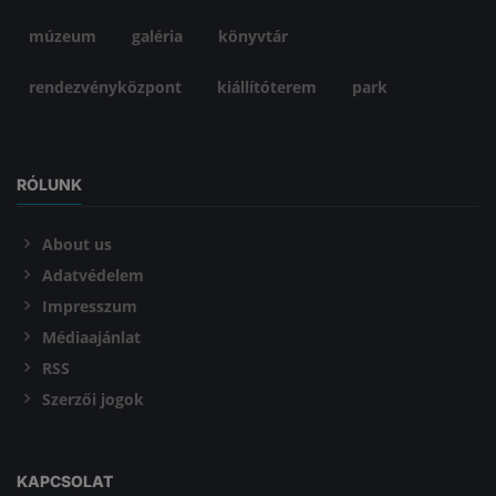
múzeum
galéria
könyvtár
rendezvényközpont
kiállítóterem
park
RÓLUNK
About us
Adatvédelem
Impresszum
Médiaajánlat
RSS
Szerzői jogok
KAPCSOLAT