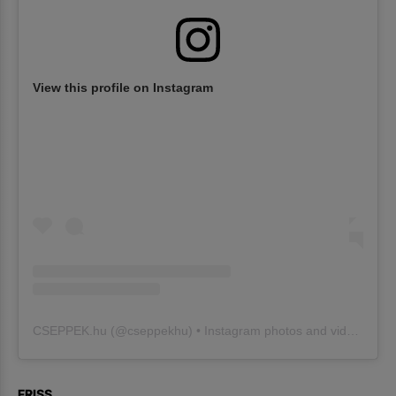
View this profile on Instagram
CSEPPEK.hu
(@
cseppekhu
) • Instagram photos and videos
FRISS