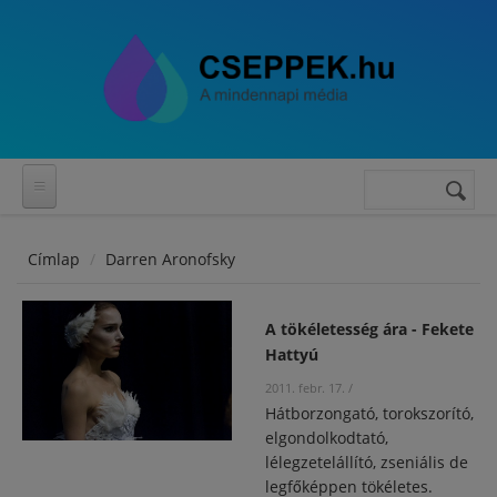
Ugrás a tartalomra
Keresés
Keresés
űrlap
Címlap
Darren Aronofsky
A tökéletesség ára - Fekete
Hattyú
2011. febr. 17.
/
Hátborzongató, torokszorító,
elgondolkodtató,
lélegzetelállító, zseniális de
legfőképpen tökéletes.