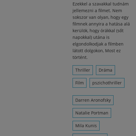
Ezekkel a szavakkal tudnám
jellemezni a filmet. Nem
sokszor van olyan, hogy egy
filmnek annyira a hatása alá
kerülök, hogy órákkal (sőt
napokkal) utána is
elgondolkodjak a filmben
látott dolgokon, Most ez
történt.
Thriller
Dráma
Film
pszichothriller
Darren Aronofsky
Natalie Portman
Mila Kunis