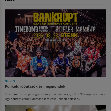
ZENE
Punkok, időutazók és megmondók
Sokan már azon picsognak, hogy itt a nyár vége, a STENK csapata viszont
úgy döntött, erről tudomást sem vesz, inkább bölcsen...