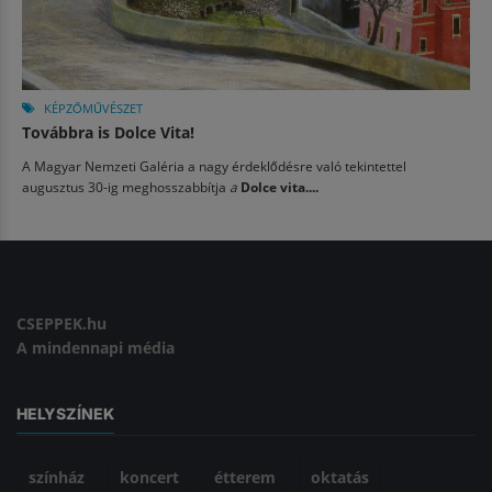
KÉPZŐMŰVÉSZET
Továbbra is Dolce Vita!
A Magyar Nemzeti Galéria a nagy érdeklődésre való tekintettel
augusztus 30-ig meghosszabbítja
a
Dolce vita....
CSEPPEK.hu
A mindennapi média
HELYSZÍNEK
színház
koncert
étterem
oktatás