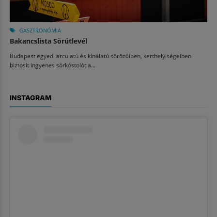
GASZTRONÓMIA
Bakancslista Sörútlevél
Budapest egyedi arculatú és kínálatú sörözőiben, kerthelyiségeiben
biztosít ingyenes sörkóstolót a...
INSTAGRAM