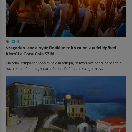
ZENE
Szegeden lesz a nyár fináléja: több mint 200 fellépővel
készül a Coca-Cola SZIN
Tucatnyi színpadon több mint 200 fellépő, nemzetközi headlinerek és a
hazai zenei élet meghatározó előadói érkeznek augusztus...