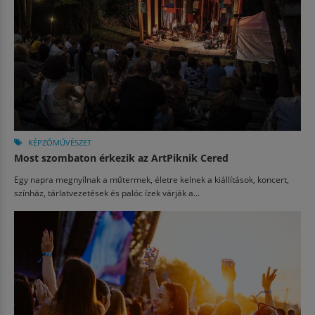
KÉPZŐMŰVÉSZET
Most szombaton érkezik az ArtPiknik Cered
Egy napra megnyílnak a műtermek, életre kelnek a kiállítások, koncert,
színház, tárlatvezetések és palóc ízek várják a...