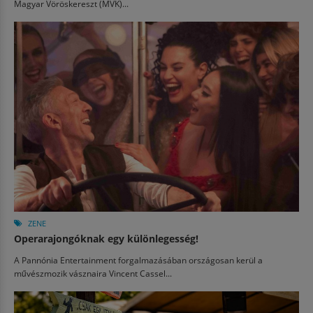
Magyar Vöröskereszt (MVK)...
ZENE
Operarajongóknak egy különlegesség!
A Pannónia Entertainment forgalmazásában országosan kerül a
művészmozik vásznaira Vincent Cassel...