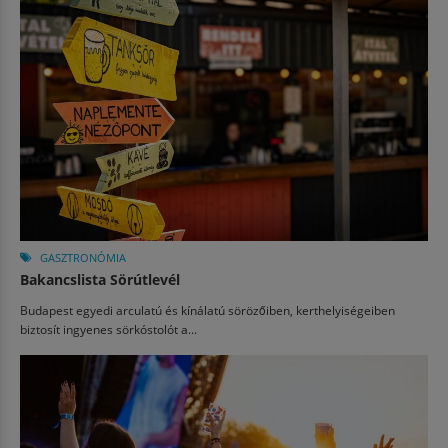
GASZTRONÓMIA
Bakancslista Sörútlevél
Budapest egyedi arculatú és kínálatú sörözőiben, kerthelyiségeiben
biztosít ingyenes sörkóstolót a...