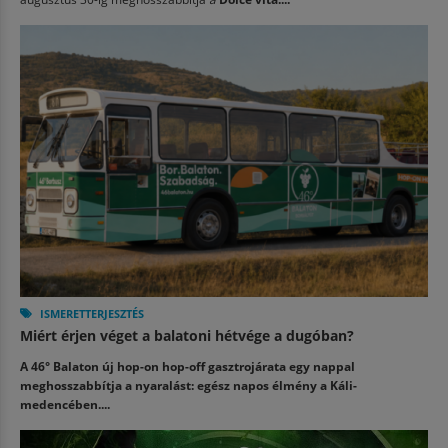
ISMERETTERJESZTÉS
Miért érjen véget a balatoni hétvége a dugóban?
A 46° Balaton új hop-on hop-off gasztrojárata egy nappal
meghosszabbítja a nyaralást: egész napos élmény a Káli-
medencében....