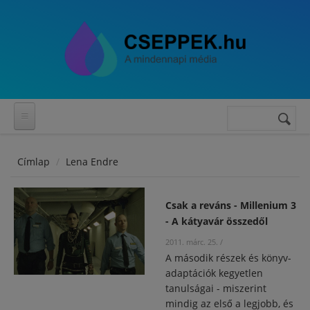
Ugrás a tartalomra
Keresés
Keresés
űrlap
Címlap
Lena Endre
Csak a reváns - Millenium 3
- A kátyavár összedől
2011. márc. 25.
/
A második részek és könyv-
adaptációk kegyetlen
tanulságai - miszerint
mindig az első a legjobb, és