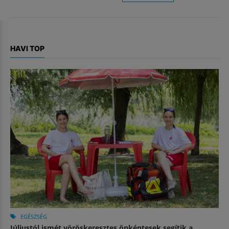
HAVI TOP
EGÉSZSÉG
Júliustól ismét vöröskeresztes önkéntesek segítik a