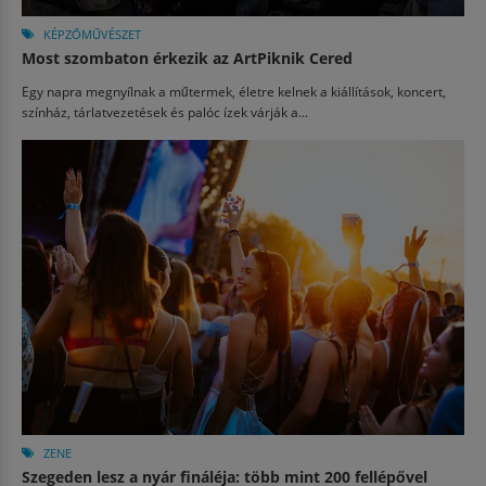
KÉPZŐMŰVÉSZET
Most szombaton érkezik az ArtPiknik Cered
Egy napra megnyílnak a műtermek, életre kelnek a kiállítások, koncert,
színház, tárlatvezetések és palóc ízek várják a...
ZENE
Szegeden lesz a nyár fináléja: több mint 200 fellépővel