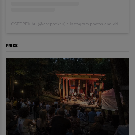
CSEPPEK.hu
(@
cseppekhu
) • Instagram photos and videos
FRISS