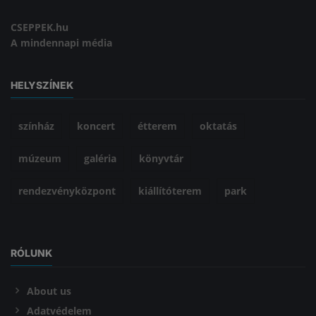
CSEPPEK.hu
A mindennapi média
HELYSZÍNEK
színház
koncert
étterem
oktatás
múzeum
galéria
könyvtár
rendezvényközpont
kiállítóterem
park
RÓLUNK
About us
Adatvédelem