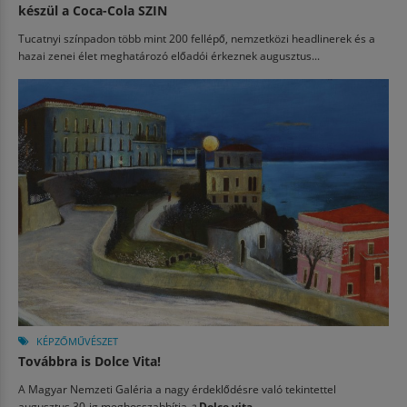
készül a Coca-Cola SZIN
Tucatnyi színpadon több mint 200 fellépő, nemzetközi headlinerek és a
hazai zenei élet meghatározó előadói érkeznek augusztus...
KÉPZŐMŰVÉSZET
Továbbra is Dolce Vita!
A Magyar Nemzeti Galéria a nagy érdeklődésre való tekintettel
augusztus 30-ig meghosszabbítja
a
Dolce vita....