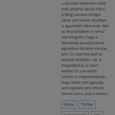
a vásznon lehetetlen több
száz oldalnyi akciót hozni -
a Stieg Larsson-trilógia
várva várt utolsó részében
is igazolódni látszanak. Már
az első kettőben is nehéz
volt elfogadni, hogy a
skandináv paradicsomok
egyikében történik mindaz,
ami. Ez csak hozzáad az
élvezeti értékhez, sőt, a
megoldáshoz is: mert
emberi és szervezeti
szinten is megmutatkozik,
hogy olykor sem igazság,
sem irgalom nem létezik;
semmi sincs, csak a reváns.
Dánia
Thriller