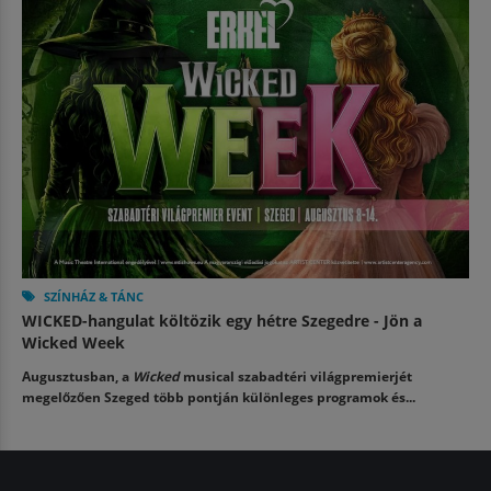
SZÍNHÁZ & TÁNC
WICKED-hangulat költözik egy hétre Szegedre - Jön a
Wicked Week
Augusztusban, a
Wicked
musical szabadtéri világpremierjét
megelőzően Szeged több pontján különleges programok és...