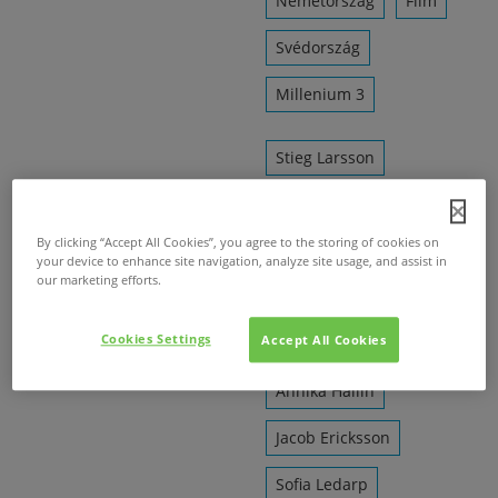
Németország
Film
Svédország
Millenium 3
Stieg Larsson
Michael Nyqvist
By clicking “Accept All Cookies”, you agree to the storing of cookies on
Noomi Rapace
your device to enhance site navigation, analyze site usage, and assist in
our marketing efforts.
Daniel Alfredson
Cookies Settings
Accept All Cookies
Lena Endre
Annika Hallin
Jacob Ericksson
Sofia Ledarp