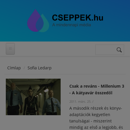
Ugrás a tartalomra
Keresés
Keresés
űrlap
Címlap
Sofia Ledarp
Csak a reváns - Millenium 3
- A kátyavár összedől
2011. márc. 25.
/
A második részek és könyv-
adaptációk kegyetlen
tanulságai - miszerint
mindig az első a legjobb, és