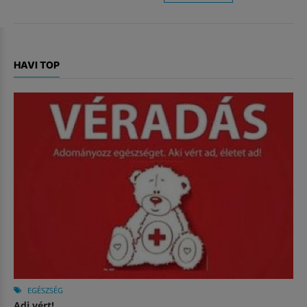
HAVI TOP
EGÉSZSÉG
Adj vért!