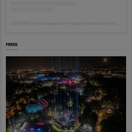
CSEPPEK.hu
(@
cseppekhu
) • Instagram photos and videos
FRISS