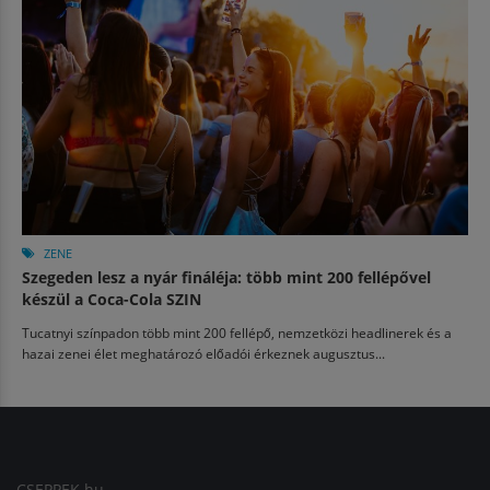
ZENE
Szegeden lesz a nyár fináléja: több mint 200 fellépővel
készül a Coca-Cola SZIN
Tucatnyi színpadon több mint 200 fellépő, nemzetközi headlinerek és a
hazai zenei élet meghatározó előadói érkeznek augusztus...
CSEPPEK.hu