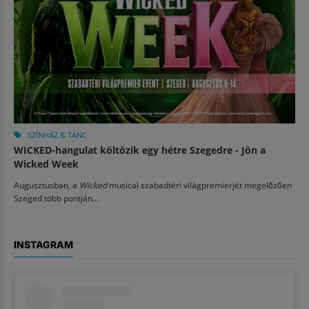
SZÍNHÁZ & TÁNC
WICKED-hangulat költözik egy hétre Szegedre - Jön a
Wicked Week
Augusztusban, a
Wicked
musical szabadtéri világpremierjét megelőzően
Szeged több pontján...
INSTAGRAM