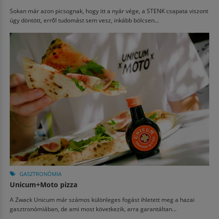
Sokan már azon picsognak, hogy itt a nyár vége, a STENK csapata viszont
úgy döntött, erről tudomást sem vesz, inkább bölcsen...
GASZTRONÓMIA
Unicum+Moto pizza
A Zwack Unicum már számos különleges fogást ihletett meg a hazai
gasztronómiában, de ami most következik, arra garantáltan...