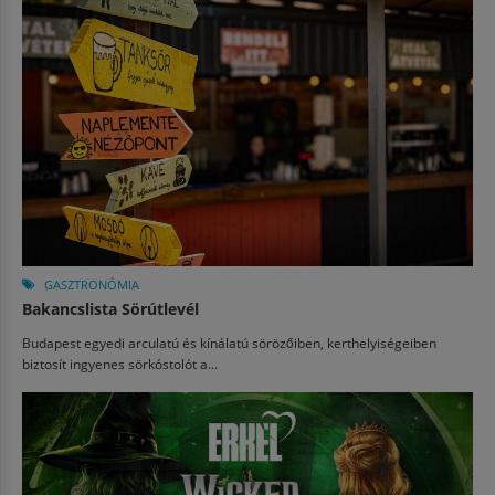
GASZTRONÓMIA
Bakancslista Sörútlevél
Budapest egyedi arculatú és kínálatú sörözőiben, kerthelyiségeiben
biztosít ingyenes sörkóstolót a...