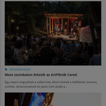
KÉPZŐMŰVÉSZET
Most szombaton érkezik az ArtPiknik Cered
Egy napra megnyílnak a műtermek, életre kelnek a kiállítások, koncert,
színház, tárlatvezetések és palóc ízek várják a...