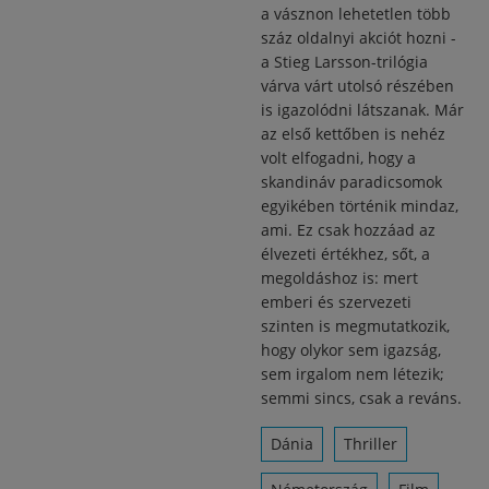
a vásznon lehetetlen több
száz oldalnyi akciót hozni -
a Stieg Larsson-trilógia
várva várt utolsó részében
is igazolódni látszanak. Már
az első kettőben is nehéz
volt elfogadni, hogy a
skandináv paradicsomok
egyikében történik mindaz,
ami. Ez csak hozzáad az
élvezeti értékhez, sőt, a
megoldáshoz is: mert
emberi és szervezeti
szinten is megmutatkozik,
hogy olykor sem igazság,
sem irgalom nem létezik;
semmi sincs, csak a reváns.
Dánia
Thriller