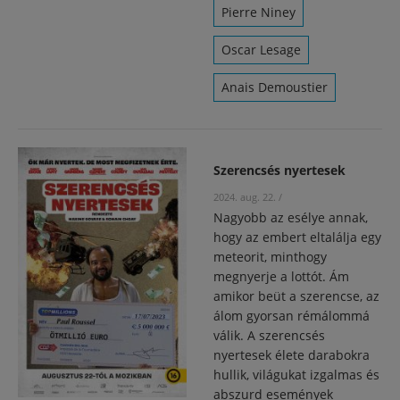
Pierre Niney
Oscar Lesage
Anais Demoustier
Szerencsés nyertesek
2024. aug. 22.
/
Nagyobb az esélye annak,
hogy az embert eltalálja egy
meteorit, minthogy
megnyerje a lottót. Ám
amikor beüt a szerencse, az
álom gyorsan rémálommá
válik. A szerencsés
nyertesek élete darabokra
hullik, világukat izgalmas és
abszurd események