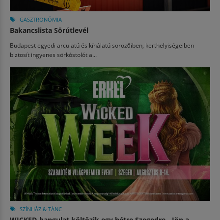
GASZTRONÓMIA
Bakancslista Sörútlevél
Budapest egyedi arculatú és kínálatú sörözőiben, kerthelyiségeiben
biztosít ingyenes sörkóstolót a...
SZÍNHÁZ & TÁNC
WICKED-hangulat költözik egy hétre Szegedre - Jön a