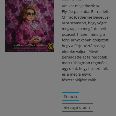
Amikor megérkezik az
Élysée-palotába, Bernadette
Chirac (Catherine Deneuve)
arra számított, hogy végre
megkapja a megérdemelt
pozíciót, hiszen mindig is
férje árnyékában dolgozott,
hogy a férje köztársasági
elnökké váljon. Mivel
Bernadette-et félredobták,
mert túlságosan régimódi,
úgy dönt, hogy bosszút áll,
és a média egyik
főszereplőjévé válik.
Francia
életrajzi dráma