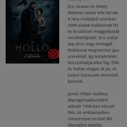
Eric Draven és Shelly
Webster valódi lelki társak.
A lány múltjából azonban
sötét alakok bukkannak fel,
és brutálisan meggyilkolják
mindkettőjüket. Eric esélyt
kap arra, hogy önmagát
feláldozva megmentse igaz
szerelmét, így könyörtelen
bosszúhadjáratba fog. Élők
és holtak világán át jár, és
helyre hozza,ami elromlott
bennük.
James O’Barr kultikus
képregényalbumából
előszőr 1994-ben készült
film. Az emblematikus
címszerepet ezúttal Bill
Skarsgård alakítja.