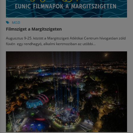
MOZI
Filmsziget a Margitszigeten
Augusztus 9-25. között a Margitszigeti Atlétikai Centrum hívogatóan zöld
füvén egy rendhagyó, alkalmi kertmoziban az utóbbi...