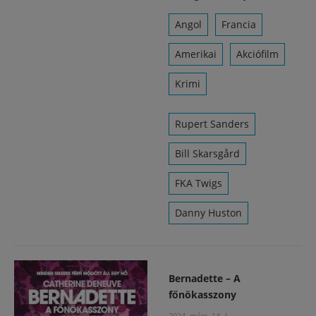
Angol
Francia
Amerikai
Akciófilm
Krimi
Rupert Sanders
Bill Skarsgård
FKA Twigs
Danny Huston
Bernadette – A
főnökasszony
2024. márc. 14.
/