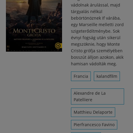
vádolnak árulással, majd
tárgyalás nélkül
bebörtönöznek If várába,
egy Marseille melletti zord
szigeterődítménybe. Sok
évnyi fogság után sikerül
megszöknie, hogy Monte
Cristo grófja személyében
bosszút álljon azokon, akik
hamisan vádolták meg.
Francia
kalandfilm
Alexandre de La
Patelliere
Matthieu Delaporte
Pierfrancesco Favino