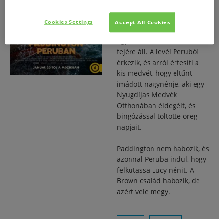
elégedetten él Londonban a
Brown család
Cookies Settings
Accept All Cookies
padlásszobájában, ám kap
egy levelet, és minden a
fejére áll. A levél Peruból
érkezik, és arról értesíti a
kis medvét, hogy eltűnt
imádott nagynénje, aki egy
Nyugdíjas Medvék
Otthonában éldegélt, és
bingózással töltötte öreg
napjait.
Paddington nem habozik, és
azonnal Peruba indul, hogy
felkutassa Lucy nénit. A
Brown család habozik, de
azért vele megy.