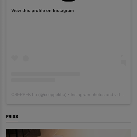
View this profile on Instagram
CSEPPEK.hu
(@
cseppekhu
) • Instagram photos and videos
FRISS