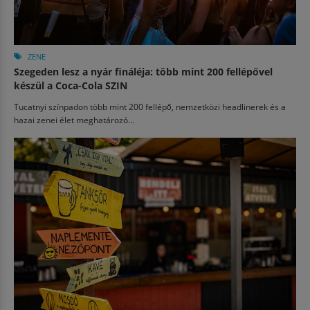
ZENE
Szegeden lesz a nyár fináléja: több mint 200 fellépővel
készül a Coca-Cola SZIN
Tucatnyi színpadon több mint 200 fellépő, nemzetközi headlinerek és a
hazai zenei élet meghatározó...