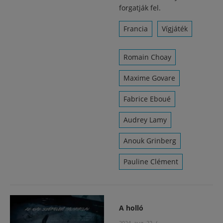
forgatják fel.
Francia
Vígjáték
Romain Choay
Maxime Govare
Fabrice Eboué
Audrey Lamy
Anouk Grinberg
Pauline Clément
A holló
2024. aug. 22.
/