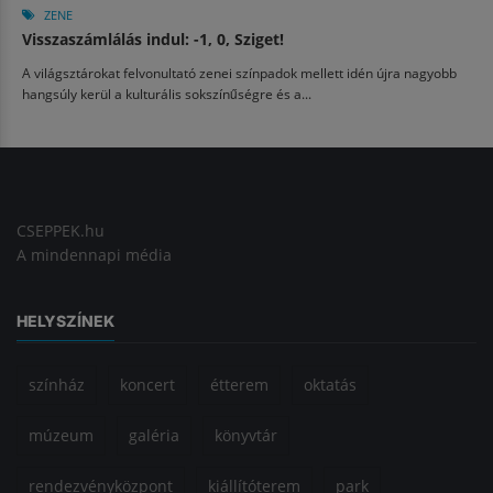
ZENE
Visszaszámlálás indul: -1, 0, Sziget!
A világsztárokat felvonultató zenei színpadok mellett idén újra nagyobb
hangsúly kerül a kulturális sokszínűségre és a...
CSEPPEK.hu
A mindennapi média
HELYSZÍNEK
színház
koncert
étterem
oktatás
múzeum
galéria
könyvtár
rendezvényközpont
kiállítóterem
park