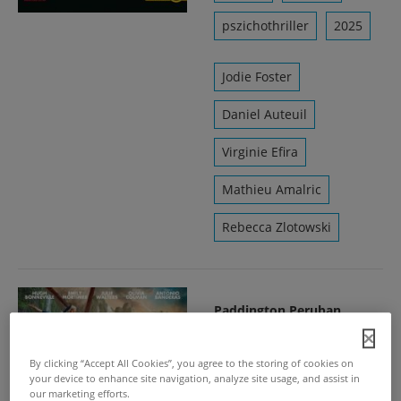
pszichothriller
2025
Jodie Foster
Daniel Auteuil
Virginie Efira
Mathieu Amalric
Rebecca Zlotowski
Paddington Peruban
2025. jan. 23.
/
Paddingtonnal mindig
By clicking “Accept All Cookies”, you agree to the storing of cookies on
történik valami.
your device to enhance site navigation, analyze site usage, and assist in
our marketing efforts.
Pedig boldogan és