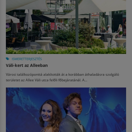
ISMERETTERJESZTÉS
Váli-kert az Alleeban
Városi találkozóponttá alakították át a korábban áthaladásra szolgáló
területet az Allee Váli utca felőli főbejáratánál. A...