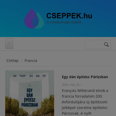
Ugrás a tartalomra
Keresés
Keresés
űrlap
Címlap
Francia
Egy dán építész Párizsban
2026. máj. 28.
/
François Mitterand elnök a
francia forradalom 200.
évfordulójára új építészeti
jelképet szeretne építtetni
Párizsnak. A nyílt