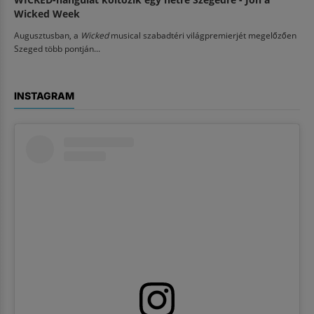
Wicked Week
Augusztusban, a
Wicked
musical szabadtéri világpremierjét megelőzően
Szeged több pontján...
INSTAGRAM