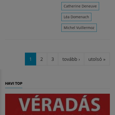
Catherine Deneuve
Léa Domenach
Michel Vuillermoz
Oldalak
1
2
3
tovább ›
utolsó »
HAVI TOP