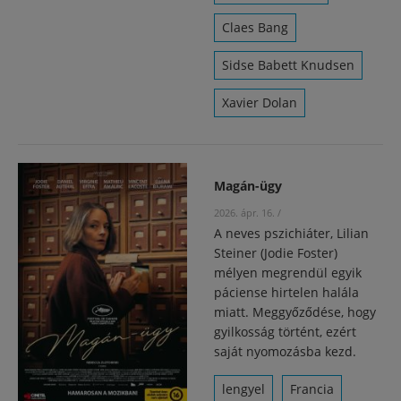
Claes Bang
Sidse Babett Knudsen
Xavier Dolan
Magán-ügy
2026. ápr. 16.
/
A neves pszichiáter, Lilian
Steiner (Jodie Foster)
mélyen megrendül egyik
páciense hirtelen halála
miatt. Meggyőződése, hogy
gyilkosság történt, ezért
saját nyomozásba kezd.
lengyel
Francia