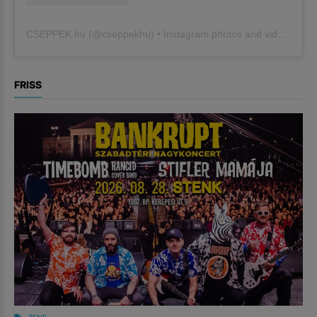
CSEPPEK.hu
(@
cseppekhu
) • Instagram photos and videos
FRISS