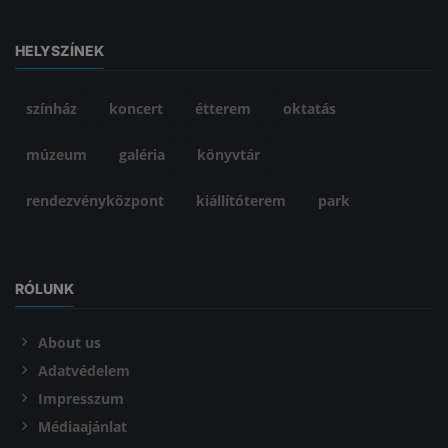
HELYSZÍNEK
színház
koncert
étterem
oktatás
múzeum
galéria
könyvtár
rendezvényközpont
kiállítóterem
park
RÓLUNK
About us
Adatvédelem
Impresszum
Médiaajánlat