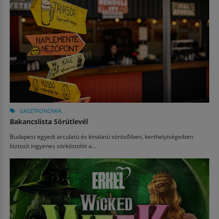
GASZTRONÓMIA
Bakancslista Sörútlevél
Budapest egyedi arculatú és kínálatú sörözőiben, kerthelyiségeiben
biztosít ingyenes sörkóstolót a...