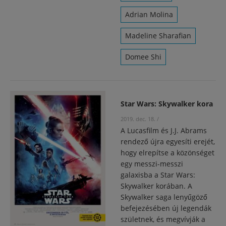
Adrian Molina
Madeline Sharafian
Domee Shi
Star Wars: Skywalker kora
2019. dec. 18.
/
A Lucasfilm és J.J. Abrams
rendező újra egyesíti erejét,
hogy elrepítse a közönséget
egy messzi-messzi
galaxisba a Star Wars:
Skywalker korában. A
Skywalker saga lenyűgöző
befejezésében új legendák
születnek, és megvívják a