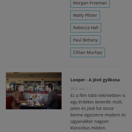
Morgan Freeman
Wally Pfister
Rebecca Hall
Paul Bettany
Cillian Murhpy
Looper - A jövő gyilkosa
2012. okt. 1.
/
Ez a film több tekintetben is
egy érdekes keverék: múlt,
jelen és jövő fut össze
benne egyszerre modern és
ugyanakkor nagyon
klasszikus módon.