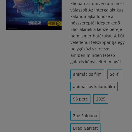
Elióban az univerzum most
válaszol! Az intergalaktikus
kalandmajka főhőse a
hősszereptől idegenkedő
Elio, akinek a képzelőereje
nem ismer határokat. A fiút
véletlenül felszippantja egy
bolygóközi szervezet,
amiben minden létező
galaxis képviselteti magát.
animációs film
Sci-fi
animációs kalandfilm
98 perc
2025
Zoe Saldana
Brad Garrett