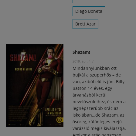
Diego Boneta
Brett Azar
Shazam!
2019. ápr. 4.
/
Mindannyiunkban ott
bujkál a szuperhős – de
van, akiből elő is jön. Billy
Batson 14 éves, egy
árvaházból kerül
nevelőszüleihez, és nem a
legnépszerűbb srác az
iskolában…de Shazam, az
ősöreg, különleges erejű
varázsló mégis kiválasztja.
Amikor a srác hangosan