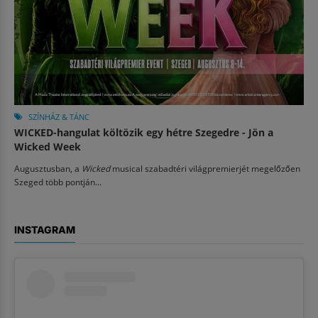
SZÍNHÁZ & TÁNC
WICKED-hangulat költözik egy hétre Szegedre - Jön a
Wicked Week
Augusztusban, a
Wicked
musical szabadtéri világpremierjét megelőzően
Szeged több pontján...
INSTAGRAM