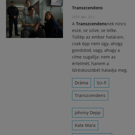
Transzcendens
2014. ápr. 23.
/
A
Transzcendens
nek nincs
esze, se szíve, se lelke.
Túllép az ember határain,
csak épp nem úgy, ahogy
gondolod, vagy, ahogy a
címe sugallja: nem az
értelmét, hanem a
tűrésküszöbét haladja meg.
Dráma
Sci-fi
Transzcendens
Johnny Depp
Kate Mara