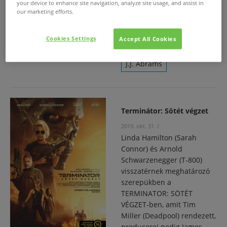
your device to enhance site navigation, analyze site usage, and assist in
our marketing efforts.
Adam Driver
Cookies Settings
Accept All Cookies
Mark Hamill
J.J. Abrams
Terminátor: Sötét végzet
2019. okt. 31.
/
Linda Hamilton (Sarah
Connor) és Arnold
Schwarzenegger (T-800)
visszatérnek meghatározó
szerepükben a
TERMINATOR: SÖTÉT
VÉGZET-ben, amit Tim
Miller (Deadpool) rendezett,
producerei pedig James