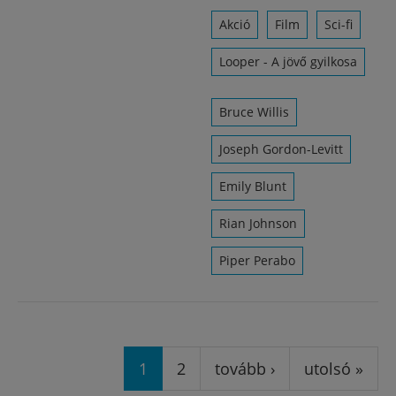
Akció
Film
Sci-fi
Looper - A jövő gyilkosa
Bruce Willis
Joseph Gordon-Levitt
Emily Blunt
Rian Johnson
Piper Perabo
Oldalak
1
2
tovább ›
utolsó »