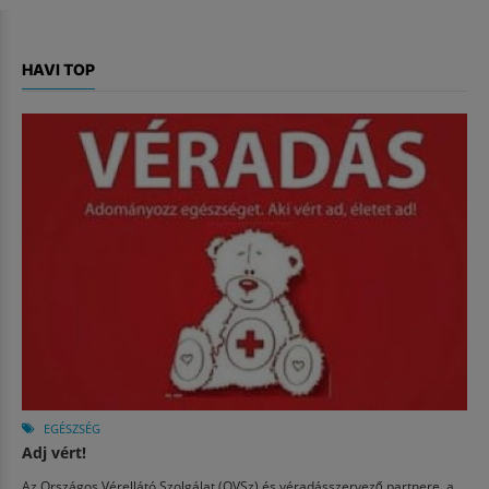
HAVI TOP
EGÉSZSÉG
Adj vért!
Az Országos Vérellátó Szolgálat (OVSz) és véradásszervező partnere, a