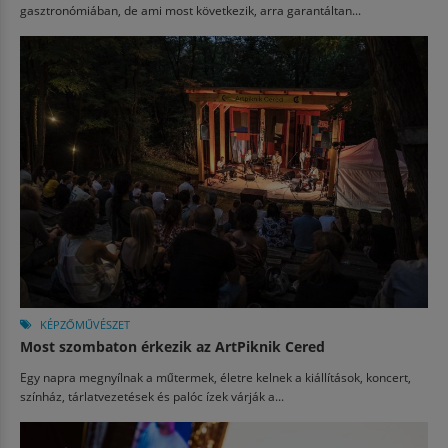
gasztronómiában, de ami most következik, arra garantáltan...
KÉPZŐMŰVÉSZET
Most szombaton érkezik az ArtPiknik Cered
Egy napra megnyílnak a műtermek, életre kelnek a kiállítások, koncert,
színház, tárlatvezetések és palóc ízek várják a...