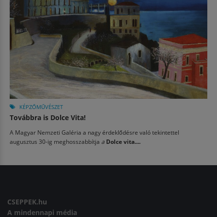
KÉPZŐMŰVÉSZET
Továbbra is Dolce Vita!
A Magyar Nemzeti Galéria a nagy érdeklődésre való tekintettel
augusztus 30-ig meghosszabbítja
a
Dolce vita....
CSEPPEK.hu
A mindennapi média