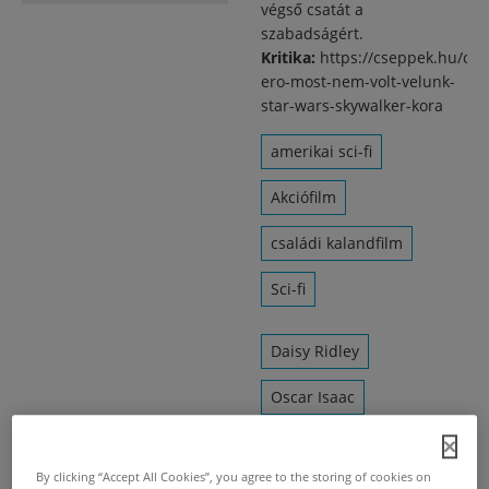
végső csatát a
szabadságért.
Kritika:
https://cseppek.hu/cik
ero-most-nem-volt-velunk-
star-wars-skywalker-kora
amerikai sci-fi
Akciófilm
családi kalandfilm
Sci-fi
Daisy Ridley
Oscar Isaac
John Boyega
By clicking “Accept All Cookies”, you agree to the storing of cookies on
Carrie Fisher