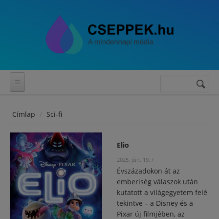
Ugrás a tartalomra
Keresés
Keresés
űrlap
Címlap
Sci-fi
Elio
2025. jún. 19.
/
Évszázadokon át az
emberiség válaszok után
kutatott a világegyetem felé
tekintve – a Disney és a
Pixar új filmjében, az