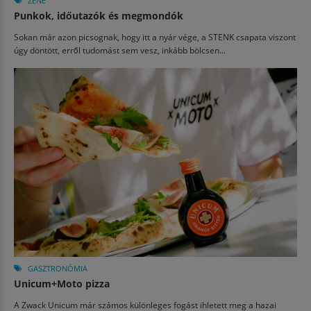
ZENE
Punkok, időutazók és megmondók
Sokan már azon picsognak, hogy itt a nyár vége, a STENK csapata viszont
úgy döntött, erről tudomást sem vesz, inkább bölcsen...
GASZTRONÓMIA
Unicum+Moto pizza
A Zwack Unicum már számos különleges fogást ihletett meg a hazai