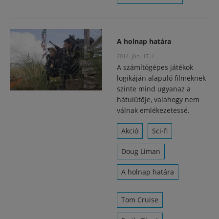
A holnap határa
2014. jún. 17.
/
A számítógépes játékok
logikáján alapuló filmeknek
szinte mind ugyanaz a
hátulütője, valahogy nem
válnak emlékezetessé.
Akció
Sci-fi
Doug Liman
A holnap határa
Tom Cruise