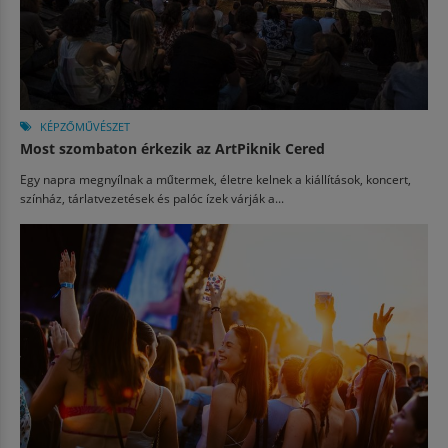
KÉPZŐMŰVÉSZET
Most szombaton érkezik az ArtPiknik Cered
Egy napra megnyílnak a műtermek, életre kelnek a kiállítások, koncert,
színház, tárlatvezetések és palóc ízek várják a...