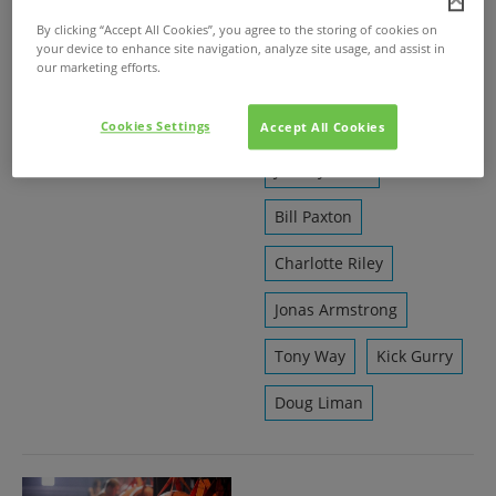
Dragomir Mrsic
By clicking “Accept All Cookies”, you agree to the storing of cookies on
your device to enhance site navigation, analyze site usage, and assist in
our marketing efforts.
Noah Taylor
Lara Pulver
Cookies Settings
Accept All Cookies
Jeremy Piven
Bill Paxton
Charlotte Riley
Jonas Armstrong
Tony Way
Kick Gurry
Doug Liman