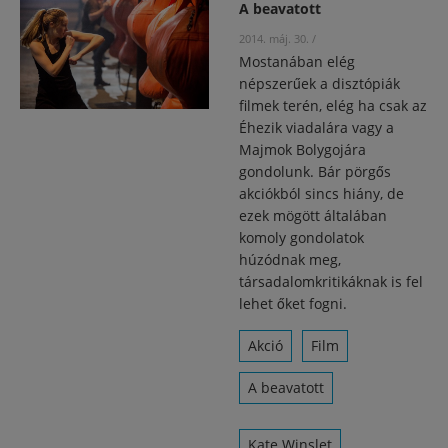
A beavatott
2014. máj. 30.
/
Mostanában elég
népszerűek a disztópiák
filmek terén, elég ha csak az
Éhezik viadalára vagy a
Majmok Bolygojára
gondolunk. Bár pörgős
akciókból sincs hiány, de
ezek mögött általában
komoly gondolatok
húzódnak meg,
társadalomkritikáknak is fel
lehet őket fogni.
Akció
Film
A beavatott
Kate Winslet