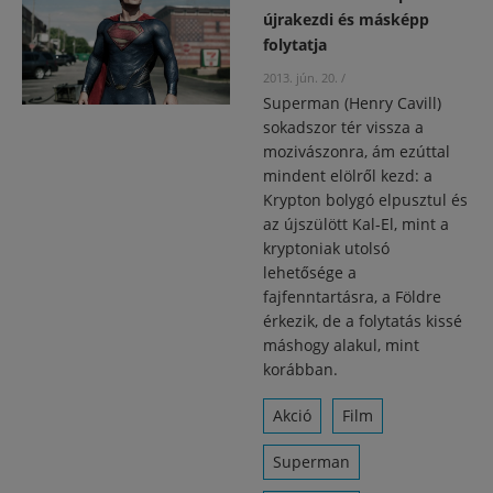
újrakezdi és másképp
folytatja
2013. jún. 20.
/
Superman (Henry Cavill)
sokadszor tér vissza a
mozivászonra, ám ezúttal
mindent elölről kezd: a
Krypton bolygó elpusztul és
az újszülött Kal-El, mint a
kryptoniak utolsó
lehetősége a
fajfenntartásra, a Földre
érkezik, de a folytatás kissé
máshogy alakul, mint
korábban.
Akció
Film
Superman