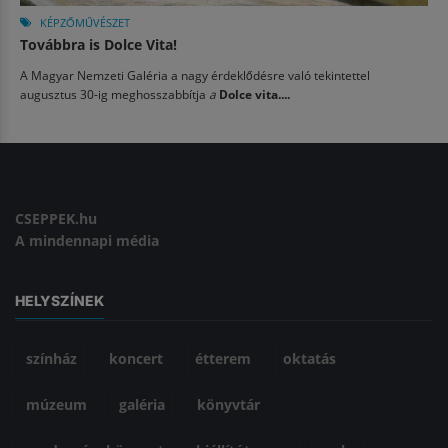
KÉPZŐMŰVÉSZET
Továbbra is Dolce Vita!
A Magyar Nemzeti Galéria a nagy érdeklődésre való tekintettel
augusztus 30-ig meghosszabbítja
a
Dolce vita....
CSEPPEK.hu
A mindennapi média
HELYSZÍNEK
színház
koncert
étterem
oktatás
múzeum
galéria
könyvtár