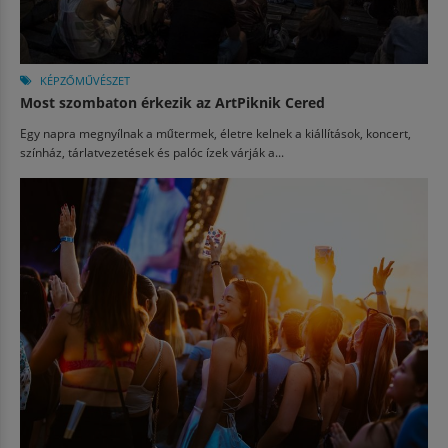
KÉPZŐMŰVÉSZET
Most szombaton érkezik az ArtPiknik Cered
Egy napra megnyílnak a műtermek, életre kelnek a kiállítások, koncert,
színház, tárlatvezetések és palóc ízek várják a...