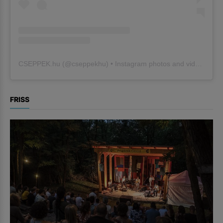
CSEPPEK.hu
(@
cseppekhu
) • Instagram photos and videos
FRISS