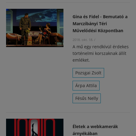
Gina és Fidel - Bemutató a
Marczibányi Téri
Művelődési Központban
2018. okt. 18.
/
A mű egy rendkívül érdekes
történelmi korszaknak állít
emléket.
Pozsgai Zsolt
Árpa Attila
Fésűs Nelly
Életek a webkamerák
árnyékában