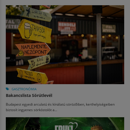
GASZTRONÓMIA
Bakancslista Sörútlevél
Budapest egyedi arculatú és kínálatú sörözőiben, kerthelyiségeiben
biztosít ingyenes sörkóstolót a...