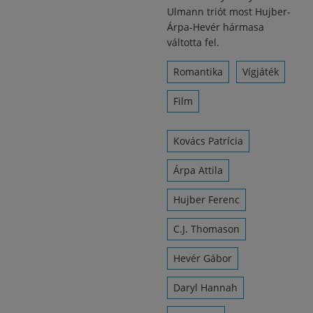
Ulmann triót most Hujber-
Árpa-Hevér hármasa
váltotta fel.
Romantika
Vígjáték
Film
Kovács Patrícia
Árpa Attila
Hujber Ferenc
C.J. Thomason
Hevér Gábor
Daryl Hannah