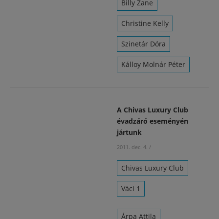
Billy Zane
Christine Kelly
Szinetár Dóra
Kálloy Molnár Péter
A Chivas Luxury Club
évadzáró eseményén
jártunk
2011. dec. 4.
/
Chivas Luxury Club
Váci 1
Árpa Attila