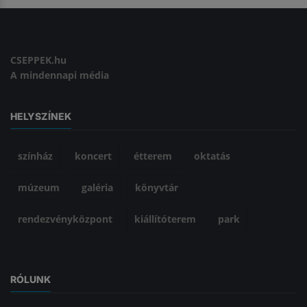
CSEPPEK.hu
A mindennapi média
HELYSZÍNEK
színház
koncert
étterem
oktatás
múzeum
galéria
könyvtár
rendezvényközpont
kiállítóterem
park
RÓLUNK