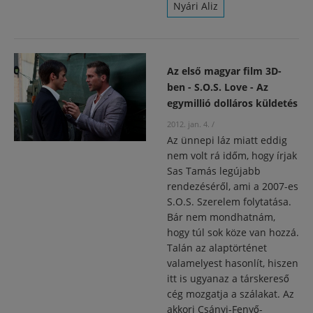
Nyári Aliz
Az első magyar film 3D-
ben - S.O.S. Love - Az
egymillió dolláros küldetés
2012. jan. 4.
/
Az ünnepi láz miatt eddig
nem volt rá időm, hogy írjak
Sas Tamás legújabb
rendezéséről, ami a 2007-es
S.O.S. Szerelem folytatása.
Bár nem mondhatnám,
hogy túl sok köze van hozzá.
Talán az alaptörténet
valamelyest hasonlít, hiszen
itt is ugyanaz a társkereső
cég mozgatja a szálakat. Az
akkori Csányi-Fenyő-