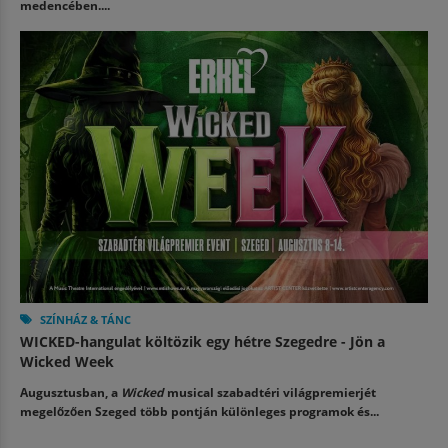
medencében....
SZÍNHÁZ & TÁNC
WICKED-hangulat költözik egy hétre Szegedre - Jön a
Wicked Week
Augusztusban, a
Wicked
musical szabadtéri világpremierjét
megelőzően Szeged több pontján különleges programok és...