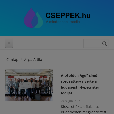
Ugrás a tartalomra
Keresés
Keresés
űrlap
Címlap
Árpa Attila
A „Golden Age” című
sorozatterv nyerte a
budapesti Hypewriter
fődíját
2019. jún. 25.
/
Kiosztották a díjakat az
Budapesten megrendezett