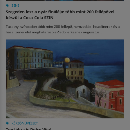
ZENE
Szegeden lesz a nyár fináléja: több mint 200 fellépővel
készül a Coca-Cola SZIN
Tucatnyi színpadon több mint 200 fellépő, nemzetközi headlinerek és a
hazai zenei élet meghatározó előadói érkeznek augusztus...
KÉPZŐMŰVÉSZET
Továbbra is Dolce Vita!